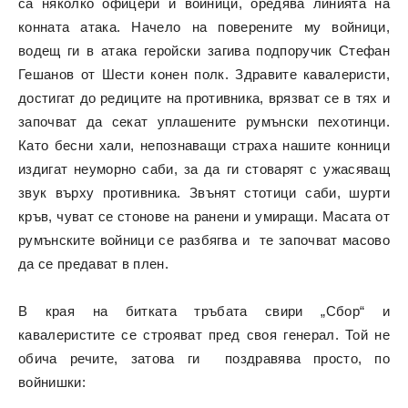
са няколко офицери и войници, оредява линията на
конната атака. Начело на поверените му войници,
водещ ги в атака геройски загива подпоручик Стефан
Гешанов от Шести конен полк. Здравите кавалеристи,
достигат до редиците на противника, врязват се в тях и
започват да секат уплашените румънски пехотинци.
Като бесни хали, непознаващи страха нашите конници
издигат неуморно саби, за да ги стоварят с ужасяващ
звук върху противника. Звънят стотици саби, шурти
кръв, чуват се стонове на ранени и умиращи. Масата от
румънските войници се разбягва и те започват масово
да се предават в плен.
В края на битката тръбата свири „Сбор“ и
кавалеристите се строяват пред своя генерал. Той не
обича речите, затова ги поздравява просто, по
войнишки: