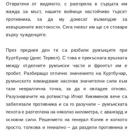
Отвратени от видяното, с разгоряла в сърцата им
жажда за мъст, нашите войници настойчиво търсят
противника, за да му донесат възмездие за
извършените жестокости. Сега гневът им ще се стовари
върху чужденците.
През предния ден те са разбили румънците при
Куртбунар (днес Тервел). С това е прекъсната връзката
между отделните румънски части и фронтът им е
пробит. Разбиращо отлично значението на Куртбунар,
румънското командване насочва значителни сили към
тази невралгична точка, за да я овладее отново.
Разузнавачите на ротмистър Игнат Кикименов вече са
забелязали противника и са го разучили – румънската
пехота е разтеглена на няколко километра, с авангард и
основни сили. Решението на генерал Колев е колкото
просто, толкова и гениално – да раздели противника и