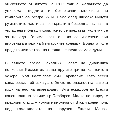
унижението от лятото на 1913 година, желанието да
унищожат подлите и безчовечни мъчители на
българите са безгранични. Само след няколко минути
румънските части са превърнати в безредна тълпа – в
уплашени и бягащи хора, които се предават, молейки се
за пощада. Голяма част от тях са изсечени във
вихрената атака на българските конници. Бойното поле
представлява страшна гледка, непредаваема с думи.
В същото време началник щабът на дивизията
полковник Кисьов оглавява другите три полка, които в
ускорен ход настъпват към Карапелит. Като всеки
кавалерист, той иска да е близо до опасността, затова
язди начело на авангардния 3-ти ескадрон на Шести
конен полк на ротмистър Берборов. Малко по-напред е
предният отряд – конните пионери от Втори конен полк
под командването на поручик Евгени Манов.