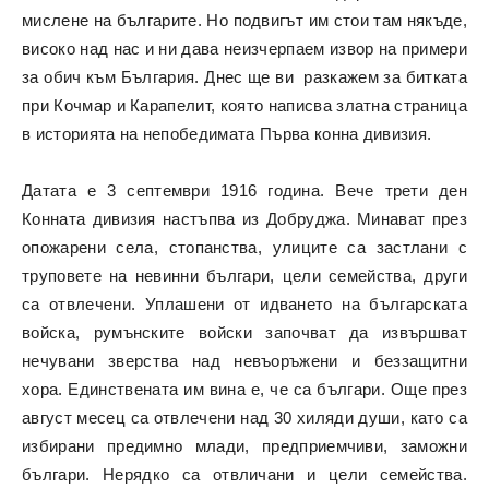
мислене на българите. Но подвигът им стои там някъде,
високо над нас и ни дава неизчерпаем извор на примери
за обич към България. Днес ще ви разкажем за битката
при Кочмар и Карапелит, която написва златна страница
в историята на непобедимата Първа конна дивизия.
Датата е 3 септември 1916 година. Вече трети ден
Конната дивизия настъпва из Добруджа. Минават през
опожарени села, стопанства, улиците са застлани с
труповете на невинни българи, цели семейства, други
са отвлечени. Уплашени от идването на българската
войска, румънските войски започват да извършват
нечувани зверства над невъоръжени и беззащитни
хора. Единствената им вина е, че са българи. Още през
август месец са отвлечени над 30 хиляди души, като са
избирани предимно млади, предприемчиви, заможни
българи. Нерядко са отвличани и цели семейства.