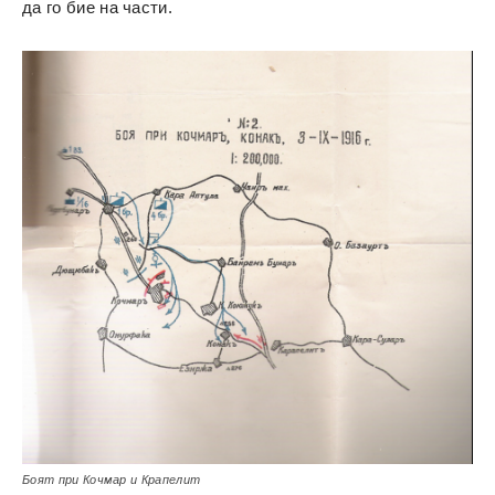
да го бие на части.
Боят при Кочмар и Крапелит