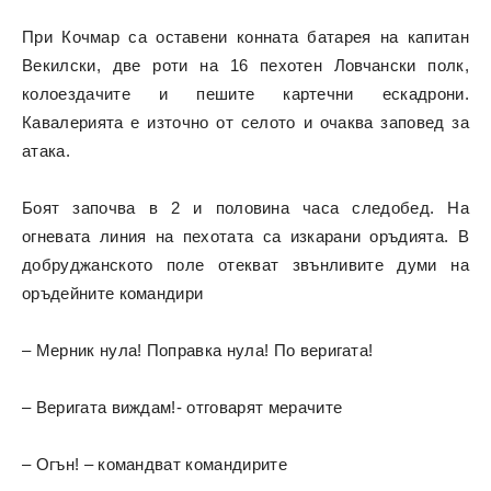
При Кочмар са оставени конната батарея на капитан
Векилски, две роти на 16 пехотен Ловчански полк,
колоездачите и пешите картечни ескадрони.
Кавалерията е източно от селото и очаква заповед за
атака.
Боят започва в 2 и половина часа следобед. На
огневата линия на пехотата са изкарани оръдията. В
добруджанското поле отекват звънливите думи на
оръдейните командири
– Мерник нула! Поправка нула! По веригата!
– Веригата виждам!- отговарят мерачите
– Огън! – командват командирите