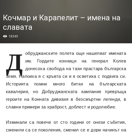
Кочмар и Карапелит – имена на
славата
18349
Д
обруджанските полета още нашепват имената
им. Гордите конници на генерал Колев
донесоха свобода на тази прастара българска
земя. Напоиха я с кръвта си и я осветиха с подвига си.
Историята помни много битки на българската
кавалерия, но Добруджанската кампания превръща
героите на Конната дивизия в безсмъртни легенди, в
славни примери за храброст, доблест и родолюбие.
Изминали са повече от сто години от онези събития,
сменили са се поколения, сменил се е дори начинът на