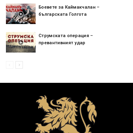
Боевете за Каймакчалан –
българската Голгота
Струмската операция –
превантивният удар