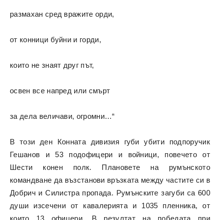
размахан сред вражите орди,
от конници буйни и горди,
които не знаят друг път,
освен все напред или смърт
за дела величави, огромни…“
В този ден Конната дивизия губи убити подпоручик
Гешанов и 53 подофицери и войници, повечето от
Шести конен полк. Плановете на румънското
командване да възстанови връзката между частите си в
Добрич и Силистра пропада. Румънските загуби са 600
души изсечени от кавалерията и 1035 пленника, от
които 13 офицери. В резултат на победата при