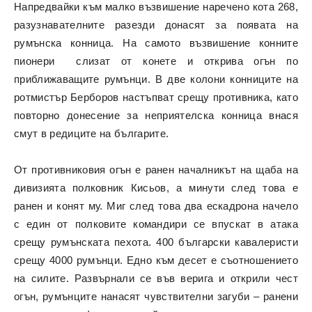
Напредвайки към малко възвишение наречено кота 268,
разузнавателните разезди донасят за появата на
румънска конница. На самото възвишение конните
пионери слизат от конете и открива огън по
приближаващите румънци. В две колони конниците на
ротмистър Берборов настъпват срещу противника, като
повторно донесение за неприятелска конница внася
смут в редиците на българите.
От противниковия огън е ранен началникът на щаба на
дивизията полковник Кисьов, а минути след това е
ранен и конят му. Миг след това два ескадрона начело
с един от полковите командири се впускат в атака
срещу румънската пехота. 400 български кавалеристи
срещу 4000 румънци. Едно към десет е съотношението
на силите. Развърнали се във верига и открили чест
огън, румънците нанасят чувствителни загуби – ранени