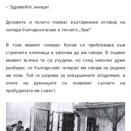
– Здравейте, юнаци!
Доловете и полето поемат възторжения отговор на
хиляди български мъже и тяхното „Ура!“
В този момент генерал Колев се приближава към
строените пленници и започва да им говори. В първия
момент всички те са учудени, но след няколко думи
разбират, че българският генерал им говори на родния
им език. Той ги укорява за извършените злодеяния, в
очите на румънците се появяват сълзите на
пробудената им съвест.