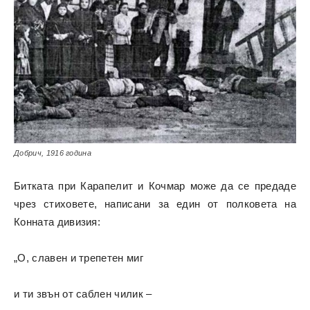
Добрич, 1916 година
Битката при Карапелит и Кочмар може да се предаде
чрез стиховете, написани за един от полковета на
Конната дивизия:
„О, славен и трепетен миг
и ти звън от саблен чилик –