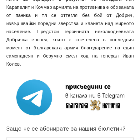
Карапелит и Кочмар армията на противника е обхваната
от паника и тя се оттегля без бой от Добрич,
извършвайки поредни зверства и кланета над мирното
население. Предстои героичната неколкодневната
Добричка епопея, която е спечелена в последния
момент от българската армия благодарение на един
самонадеян и безумно смел ход на генерал Иван
Колев.
Защо не се абонирате за нашия бюлетин?