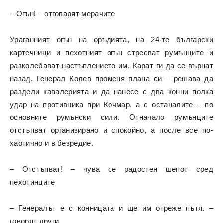
– Огън! – отговарят мерачите
Ураганният огън на оръдията, на 24-те български
картечници и пехотният огън стресват румънците и
разколебават настъплението им. Карат ги да се върнат
назад. Генерал Колев променя плана си – решава да
раздели кавалерията и да нанесе с два конни полка
удар на противника при Кочмар, а с останалите – по
основните румънски сили. Отначало румънците
отстъпват организирано и спокойно, а после все по-
хаотично и в безредие.
– Отстъпват! – чува се радостен шепот сред
пехотинците
– Генералът е с конницата и ще им отреже пътя. –
говорят други