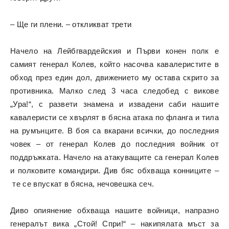
– Ще ги плени. – откликват трети
Начело на Лейбгвардейския и Първи конен полк е
самият генерал Колев, който насочва кавалеристите в
обход през един дол, движението му остава скрито за
противника. Малко след 3 часа следобед с викове
„Ура!“, с развети знамена и извадени саби нашите
кавалеристи се хвърлят в бясна атака по фланга и тила
на румънците. В боя са вкарани всички, до последния
човек – от генерал Колев до последния войник от
поддръжката. Начело на атакуващите са генерал Колев
и полковите командири. Див бяс обхваща конниците –
те се впускат в бясна, нечовешка сеч.
Диво опиянение обхваща нашите войници, напразно
генералът вика „Стой! Спри!“ – накипялата мъст за