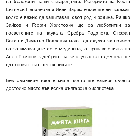
на бележити наши сънародници. Историите на Коста
Евтимов Наполеона и Иван Вариклечков ще ни покажат
колко е важно да защитаваш своя род и родина, Рашко
Зайков и Георги Христович ще са любопитни за
посветените на науката, Сребра Родопска, Стефан
Ватев и Димитър Павлович могат да служат за пример
на занимаващите се с медицина, а приключенията на
Асен Траянов в дебрите на венецуелската джунгла ще
вдъхновят пътешествениците.
Без съмнение това е книга, която ще намери своето
достойно място във всяка българска библиотека.