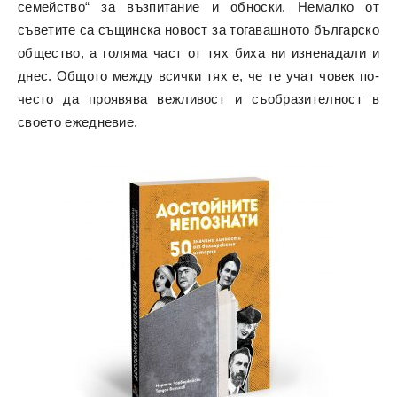
семейство“ за възпитание и обноски. Немалко от
съветите са същинска новост за тогавашното българско
общество, а голяма част от тях биха ни изненадали и
днес. Общото между всички тях е, че те учат човек по-
често да проявява вежливост и съобразителност в
своето ежедневие.