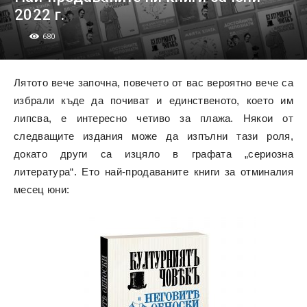
2022 г.
680
Лятото вече започна, повечето от вас вероятно вече са
избрали къде да почиват и единственото, което им
липсва, е интересно четиво за плажа. Някои от
следващите издания може да изпълни тази роля,
докато други са изцяло в графата „сериозна
литература“. Ето най-продаваните книги за отминалия
месец юни: