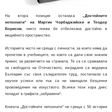
На втора позиция останаха
„Достойните
непознати“
на Мартин Чорбаджийски и Теодор
Борисов
, чиято поява бе отбелязана достойно в
медийното пространство.
Историята често ни среща с личности, за които няма да
прочетем в учебниците, но които са дали своя значим
принос за развитието на страната. Те са се сражавали
за свободата на Отечеството, изградили са модерна
България със своя съзидателен труд, постигнали са
научни успехи или пък са ни завещали безценни
произведения на изкуството. Всички тези хора днес
попадат в графата „забравени“.
Книгата „Достойните непознати“ ни среща с 50 истории