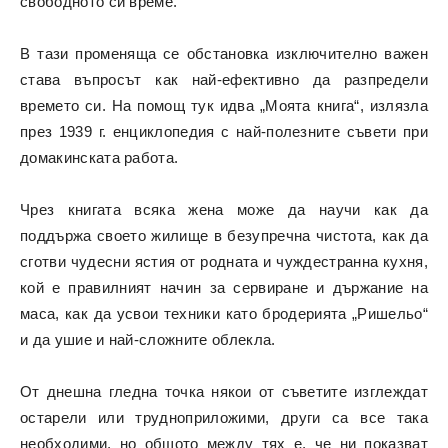
свободното си време.
В тази променяща се обстановка изключително важен
става въпросът как най-ефективно да разпредели
времето си. На помощ тук идва „Моята книга“, излязла
през 1939 г. енциклопедия с най-полезните съвети при
домакинската работа.
Чрез книгата всяка жена може да научи как да
поддържа своето жилище в безупречна чистота, как да
сготви чудесни ястия от родната и чуждестранна кухня,
кой е правилният начин за сервиране и държание на
маса, как да усвои техники като бродерията „Ришельо“
и да ушие и най-сложните облекла.
От днешна гледна точка някои от съветите изглеждат
остарели или трудноприложими, други са все така
необходими, но общото между тях е, че ни показват