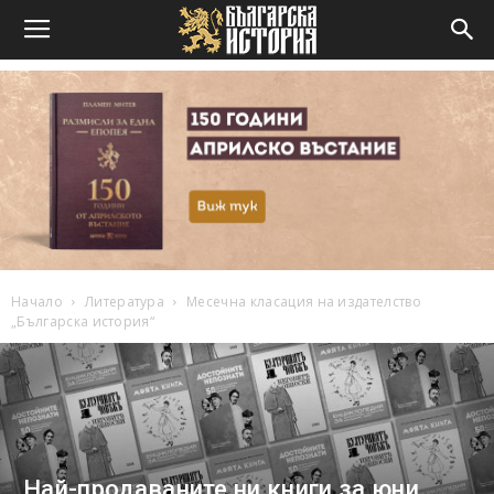
Начало
Литература
Месечна класация на издателство
„Българска история“
Най-продаваните ни книги за юни