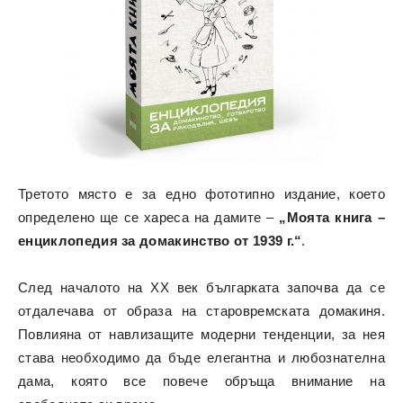
Третото място е за едно фототипно издание, което
определено ще се хареса на дамите –
„Моята книга –
енциклопедия за домакинство от 1939 г.“
.
След началото на ХХ век българката започва да се
отдалечава от образа на старовремската домакиня.
Повлияна от навлизащите модерни тенденции, за нея
става необходимо да бъде елегантна и любознателна
дама, която все повече обръща внимание на