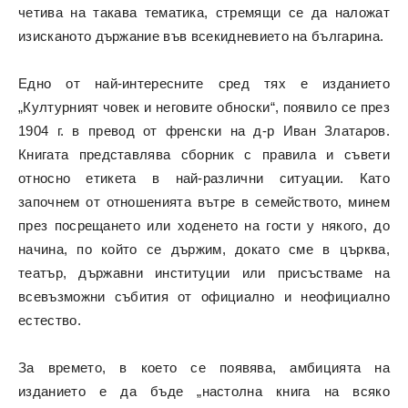
четива на такава тематика, стремящи се да наложат
изисканото държание във всекидневието на българина.
Едно от най-интересните сред тях е изданието
„Културният човек и неговите обноски“, появило се през
1904 г. в превод от френски на д-р Иван Златаров.
Книгата представлява сборник с правила и съвети
относно етикета в най-различни ситуации. Като
започнем от отношенията вътре в семейството, минем
през посрещането или ходенето на гости у някого, до
начина, по който се държим, докато сме в църква,
театър, държавни институции или присъстваме на
всевъзможни събития от официално и неофициално
естество.
За времето, в което се появява, амбицията на
изданието е да бъде „настолна книга на всяко