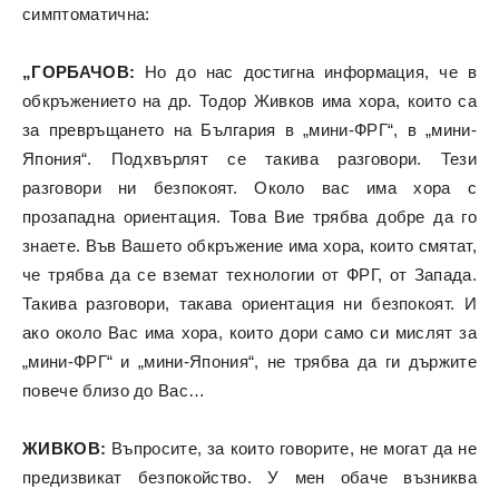
симптоматична:
„ГОРБАЧОВ:
Но до нас достигна информация, че в
обкръжението на др. Тодор Живков има хора, които са
за превръщането на България в „мини-ФРГ“, в „мини-
Япония“. Подхвърлят се такива разговори. Тези
разговори ни безпокоят. Около вас има хора с
прозападна ориентация. Това Вие трябва добре да го
знаете. Във Вашето обкръжение има хора, които смятат,
че трябва да се вземат технологии от ФРГ, от Запада.
Такива разговори, такава ориентация ни безпокоят. И
ако около Вас има хора, които дори само си мислят за
„мини-ФРГ“ и „мини-Япония“, не трябва да ги държите
повече близо до Вас…
ЖИВКОВ:
Въпросите, за които говорите, не могат да не
предизвикат безпокойство. У мен обаче възниква