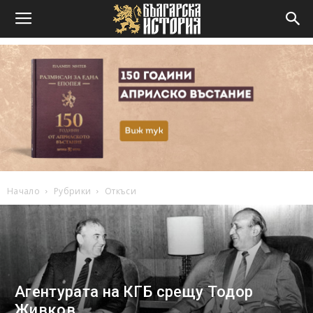
Начало
Рубрики
Откъси
Агентурата на КГБ срещу Тодор
Живков