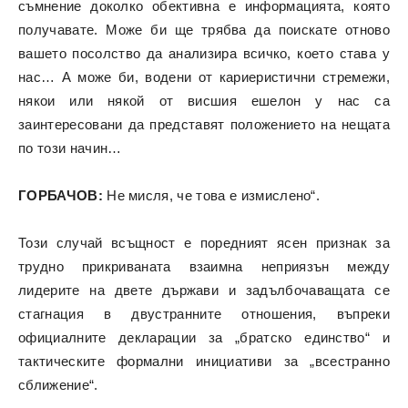
съмнение доколко обективна е информацията, която
получавате. Може би ще трябва да поискате отново
вашето посолство да анализира всичко, което става у
нас… А може би, водени от кариеристични стремежи,
някои или някой от висшия ешелон у нас са
заинтересовани да представят положението на нещата
по този начин…
ГОРБАЧОВ:
Не мисля, че това е измислено“.
Този случай всъщност е поредният ясен признак за
трудно прикриваната взаимна неприязън между
лидерите на двете държави и задълбочаващата се
стагнация в двустранните отношения, въпреки
официалните декларации за „братско единство“ и
тактическите формални инициативи за „всестранно
сближение“.