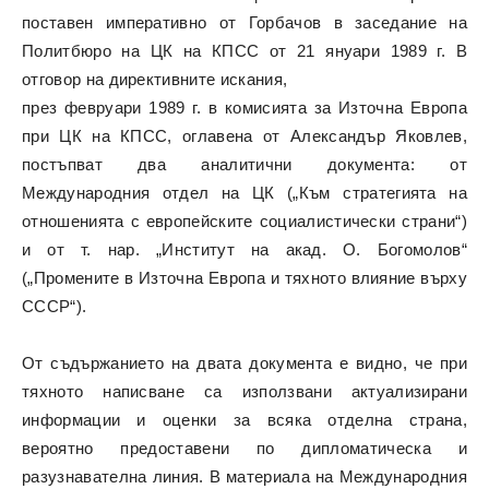
поставен императивно от Горбачов в заседание на
Политбюро на ЦК на КПСС от 21 януари 1989 г. В
отговор на директивните искания,
през февруари 1989 г. в комисията за Източна Европа
при ЦК на КПСС, оглавена от Александър Яковлев,
постъпват два аналитични документа: от
Международния отдел на ЦК („Към стратегията на
отношенията с европейските социалистически страни“)
и от т. нар. „Институт на акад. О. Богомолов“
(„Промените в Източна Европа и тяхното влияние върху
СССР“).
От съдържанието на двата документа е видно, че при
тяхното написване са използвани актуализирани
информации и оценки за всяка отделна страна,
вероятно предоставени по дипломатическа и
разузнавателна линия. В материала на Международния