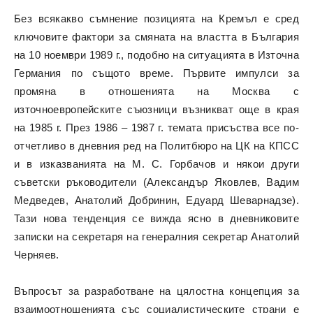
Без всякакво съмнение позицията на Кремъл е сред
ключовите фактори за смяната на властта в България
на 10 ноември 1989 г., подобно на ситуацията в Източна
Германия по същото време. Първите импулси за
промяна в отношенията на Москва с
източноевропейските съюзници възникват още в края
на 1985 г. През 1986 – 1987 г. темата присъства все по-
отчетливо в дневния ред на Политбюро на ЦК на КПСС
и в изказванията на М. С. Горбачов и някои други
съветски ръководители (Александър Яковлев, Вадим
Медведев, Анатолий Добринин, Едуард Шеварнадзе).
Тази нова тенденция се вижда ясно в дневниковите
записки на секретаря на генералния секретар Анатолий
Черняев.
Въпросът за разработване на цялостна концепция за
взаимоотношенията със социалистическите страни е