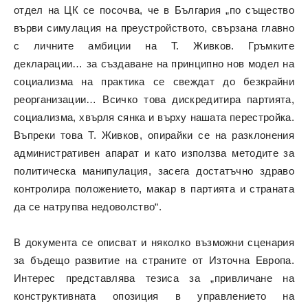
отдел на ЦК се посочва, че в България „по същество
върви симулация на преустройството, свързана главно
с личните амбиции на Т. Живков. Гръмките
декларации… за създаване на принципно нов модел на
социализма на практика се свеждат до безкрайни
реорганизации… Всичко това дискредитира партията,
социализма, хвърля сянка и върху нашата перестройка.
Въпреки това Т. Живков, опирайки се на разклонения
административен апарат и като използва методите за
политическа манипулация, засега достатъчно здраво
контролира положението, макар в партията и страната
да се натрупва недоволство“.
В документа се описват и няколко възможни сценария
за бъдещо развитие на страните от Източна Европа.
Интерес представлява тезиса за „привличане на
конструктивната опозиция в управлението на