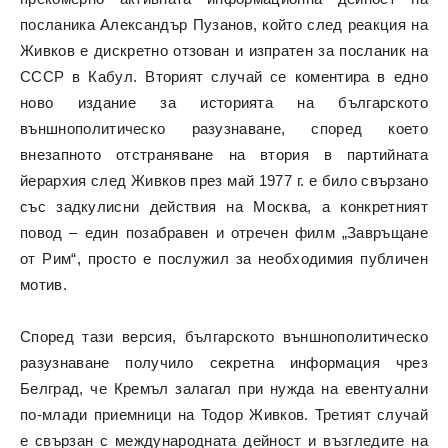
посланика Александър Пузанов, който след реакция на
Живков е дискретно отзован и изпратен за посланик на
СССР в Кабул. Вторият случай се коментира в едно
ново издание за историята на българското
външнополитическо разузнаване, според което
внезапното отстраняване на втория в партийната
йерархия след Живков през май 1977 г. е било свързано
със задкулисни действия на Москва, а конкретният
повод – един позабравен и отречен филм „Завръщане
от Рим“, просто е послужил за необходимия публичен
мотив.
Според тази версия, българското външнополитическо
разузнаване получило секретна информация чрез
Белград, че Кремъл залагал при нужда на евентуални
по-млади приемници на Тодор Живков. Третият случай
е свързан с международната дейност и възгледите на