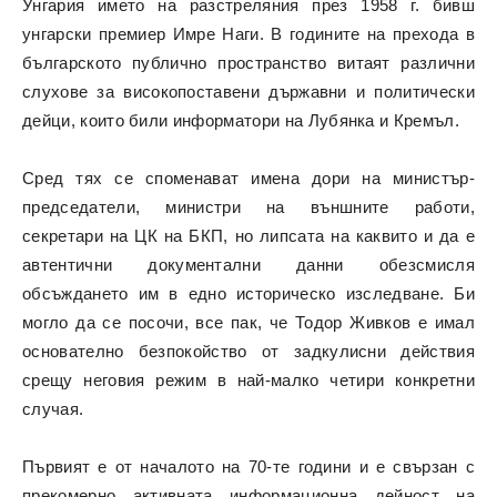
Унгария името на разстреляния през 1958 г. бивш
унгарски премиер Имре Наги. В годините на прехода в
българското публично пространство витаят различни
слухове за високопоставени държавни и политически
дейци, които били информатори на Лубянка и Кремъл.
Сред тях се споменават имена дори на министър-
председатели, министри на външните работи,
секретари на ЦК на БКП, но липсата на каквито и да е
автентични документални данни обезсмисля
обсъждането им в едно историческо изследване. Би
могло да се посочи, все пак, че Тодор Живков е имал
основателно безпокойство от задкулисни действия
срещу неговия режим в най-малко четири конкретни
случая.
Първият е от началото на 70-те години и е свързан с
прекомерно активната информационна дейност на