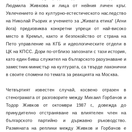
Людмила Живкова и лица от нейния личен кръг.
Увлечението ѝ по културно-естестическото наследство
на Николай Рьорих и учението за „Живата етика“ (Агни
йога) предизвиква конкретни упреци от най-високо
място в Кремъл, както и безпокойство от страна на
Пето управление на КГБ и идеологическите отдели в
ЦК на КПСС. Дори по-отблизо запознати с тази история,
като един бивш служител на българското разузнаване и
заместник-министър на културата, са твърде лаконични
в своите спомени по темата за реакцията на Москва.
Четвъртият известен случай, косвено отразен в
стенограмата от разговорите между Михаил Горбачов и
Тодор Живков от октомври 1987 г., довежда до
принудително отстраняване на влиятелен член на
българското партийно и държавно ръководство.
Размяната на реплики между Живков и Горбачов е