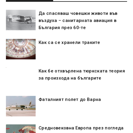
Да спасяваш човешки животи във
въздуха – санитарната авиация в
България през 60-те
Как са се хранeли траките
Как бе отхвърлена тюркската теория
за произхода на българите
Фаталният полет до Варна
Средновековна Европа през погледа