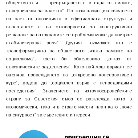
обществото и … превръщането є в една от силите,
съперничещи за властта“. По този начин „включването
на част от опозицията в официалната структура и
възлагането є на отговорности за конструктивно
решаване на натрупалите се проблеми може да изиграе
стабилизираща роля“. Другият възможен път е
трансформацията на обществото „извън рамките на
социализма“, което би обусловило „отказ от
съюзническите задължения“. Като най-лош вариант се
оценява провеждането на „откровено консервативен
курс“, водещ до „социален взрив с непредвидими
последствия“. Значението на източноевропейските
страни за Съветския съюз се разглежда както в
икономически, така и в стратегически план като „пояс
на сигурност“ за съветските интереси.