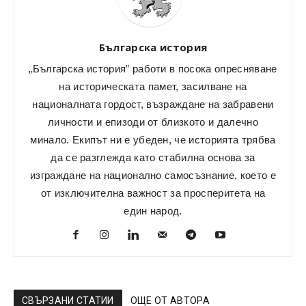
Българска история
„Българска история” работи в посока опресняване
на историческата памет, засилване на
националната гордост, възраждане на забравени
личности и епизоди от близкото и далечно
минало. Екипът ни е убеден, че историята трябва
да се разглежда като стабилна основа за
изграждане на национално самосъзнание, което е
от изключителна важност за просперитета на
един народ.
СВЪРЗАНИ СТАТИИ
ОЩЕ ОТ АВТОРА