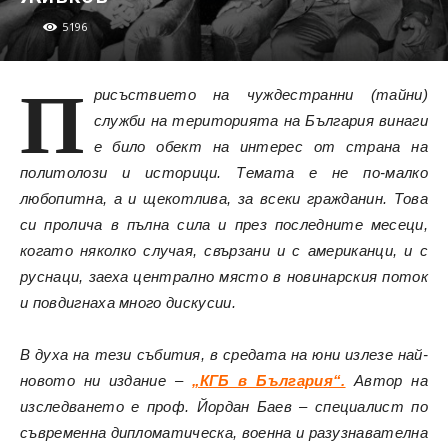
5196
П
рисъствието на чуждестранни (тайни)
служби на територията на България винаги
е било обект на интерес от страна на
политолози и историци. Темата е не по-малко
любопитна, а и щекотлива, за всеки гражданин. Това
си пролича в пълна сила и през последните месеци,
когато няколко случая, свързани и с американци, и с
руснаци, заеха централно място в новинарския поток
и повдигнаха много дискусии.
В духа на тези събития, в средата на юни излезе най-
новото ни издание –
„КГБ в България“.
Автор на
изследването е проф. Йордан Баев – специалист по
съвременна дипломатическа, военна и разузнавателна