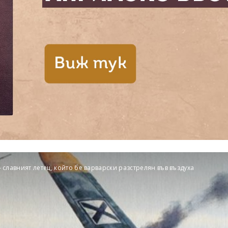
 славният летец, който бе варварски разстрелян във въздуха