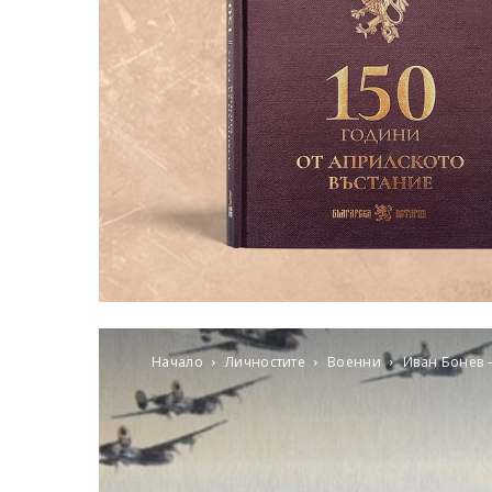
Начало
Личностите
Военни
Иван Бонев –