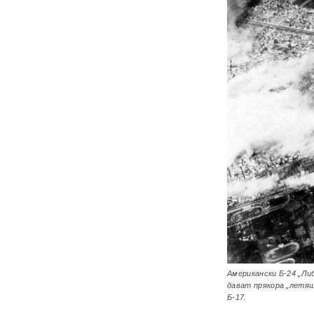
Американски Б-24 „Ли
дават прякора „летящ
Б-17.