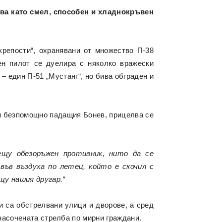
ява като смел, способен и хладнокръвен
крепости“, охранявани от множество П-38
ден пилот се дуелира с няколко вражески
– един П-51 „Мустанг“, но бива обграден и
ъм безпомощно падащия Бонев, прицелва се
ещу обезоръжен противник, нито да се
във въздуха по летец, който е скочил с
щу нашия другар.“
 са обстрелвани улици и дворове, а сред
насочената стрелба по мирни граждани.