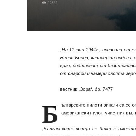
22822
„На 11 юни 1944г., призован от
Ненов Бонев, кавалер на ордена 
враг, подтикнат от безстрашнот
от снаряди и намери своята геро
вестник „Зора“, бр. 7477
Б
ългарските пилоти винаги са се 
американски пилот, участник във 
„Българските летци се бият с ожесто