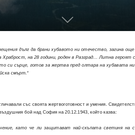
 свещения дълг да брани хубавото ни отечество, загина о
за Храброст, на 28 години, роден в Разград… Литна героят
о си сърце, готов за жертва пред олтара на хубавата ни 
йска смърт.“
отличавали със своята жертвоготовност и умения. Свидетелст
въздушния бой над София на 20.12.1943, който казва:
чение, като че ли защитават най-скъпата светиня на 