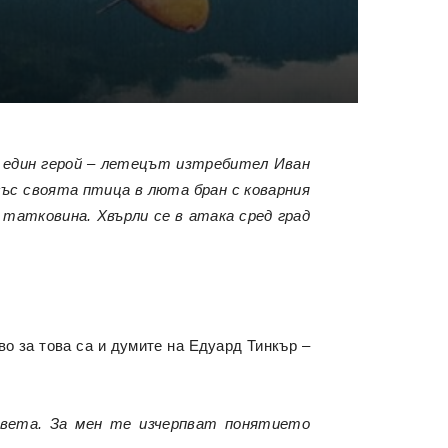
ще един герой – летецът изтребител Иван
 със своята птица в люта бран с коварния
татковина. Хвърли се в атака сред град
во за това са и думите на Едуард Тинкър –
света. За мен те изчерпват понятието