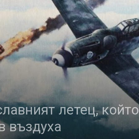
славният летец, който
в въздуха