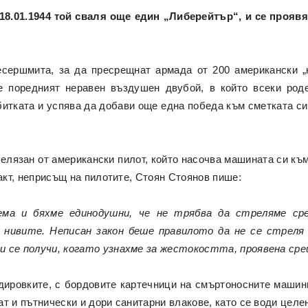
 18.01.1944 той сваля още един „Либерейтър“, и се прояв
Месершмита, за да пресрещнат армада от 200 американски „
се поредният неравен въздушен двубой, в който всеки ро
итката и успява да добави още една победа към сметката си 
абелязан от американски пилот, който насочва машината си к
 акт, неприсъщ на пилотите, Стоян Стоянов пише:
ма и бяхме единодушни, че не трябва да стреляме ср
нивите. Неписан закон беше правилото да не се стреля 
и се получи, когато узнахме за жестокостта, проявена сре
дировките, с бордовите картечници на смъртоносните машини
т и пътнически и дори санитарни влакове, като се води целе