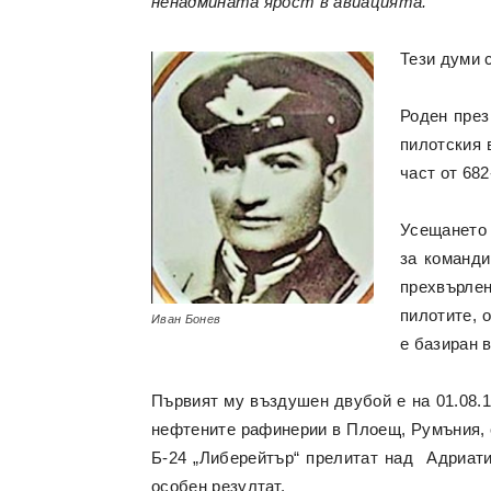
ненадмината ярост в авиацията.“
Тези думи 
Роден през
пилотския 
част от 68
Усещането 
за команди
прехвърлен
пилотите, 
Иван Бонев
е базиран 
Първият му въздушен двубой е на 01.08.1
нефтените рафинерии в Плоещ, Румъния, 
Б-24 „Либерейтър“ прелитат над Адриати
особен резултат.