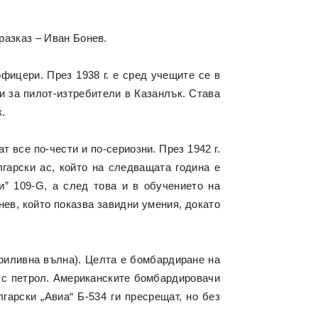
разказ – Иван Бонев.
офицери. През 1938 г. е сред учещите се в
и за пилот-изтребители в Казанлък. Става
к.
 все по-чести и по-сериозни. През 1942 г.
лгарски ас, който на следващата година е
” 109-G, а след това и в обучението на
нев, който показва завидни умения, докато
Приливна вълна). Целта е бомбардиране на
 с петрол. Американските бомбардировачи
арски „Авиа“ Б-534 ги пресрещат, но без