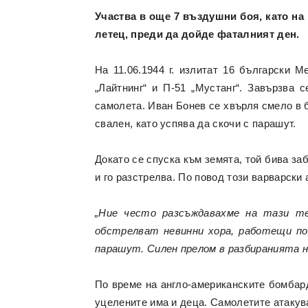
Участва в още 7 въздушни боя, като на
летец, преди да дойде фаталният ден.
На 11.06.1944 г. излитат 16 български 
„Лайтнинг“ и П-51 „Мустанг“. Завързва 
самолета. Иван Бонев се хвърля смело в б
свален, като успява да скочи с парашут.
Докато се спуска към земята, той бива з
и го разстрелва. По повод този варварски
„Ние често разсъждавахме на тази те
обстрелват невинни хора, работещи по 
парашут. Силен прелом в разбиранията н
По време на англо-американските бомбар
уцелените има и деца. Самолетите атакува