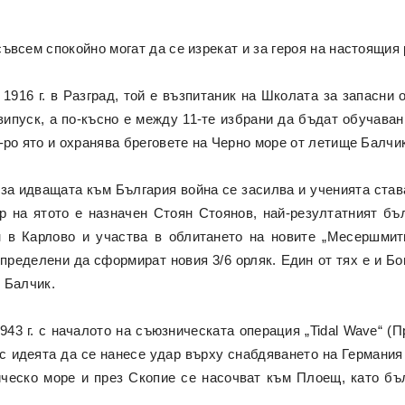
съвсем спокойно могат да се изрекат и за героя на настоящия 
 1916 г. в Разград, той е възпитаник на Школата за запасни 
випуск, а по-късно е между 11-те избрани да бъдат обучаван
2-ро ято и охранява бреговете на Черно море от летище Балчи
за идващата към България война се засилва и ученията стават
р на ятото е назначен Стоян Стоянов, най-резултатният бъ
 в Карлово и участва в облитането на новите „Месершмити
определени да сформират новия 3/6 орляк. Един от тях е и Бо
в Балчик.
943 г. с началото на съюзническата операция „Tidal Wave“ (
с идеята да се нанесе удар върху снабдяването на Германия
ческо море и през Скопие се насочват към Плоещ, като бълг