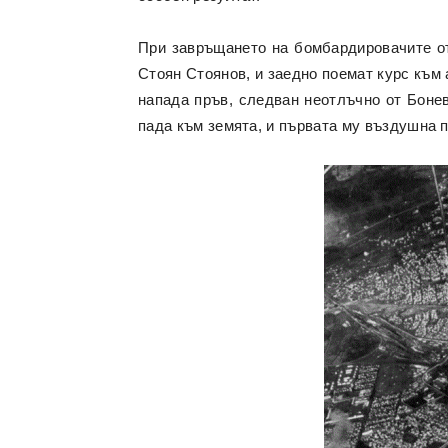
При завръщането на бомбардировачите от
Стоян Стоянов, и заедно поемат курс към
напада пръв, следван неотлъчно от Бонев
пада към земята, и първата му въздушна п