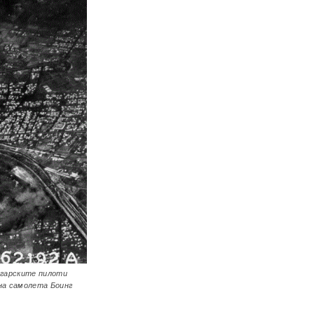
лгарските пилоти
на самолета Боинг