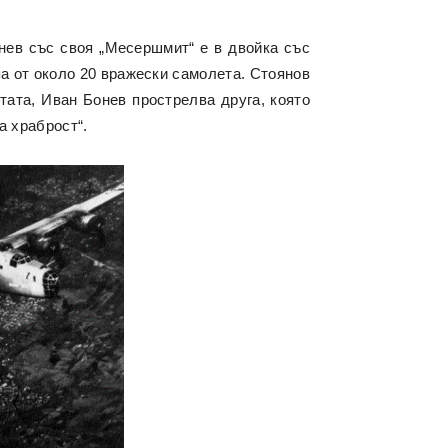
нев със своя „Месершмит“ e в двойка със
а от около 20 вражески самолета. Стоянов
тата, Иван Бонев прострелва друга, която
а храброст“.