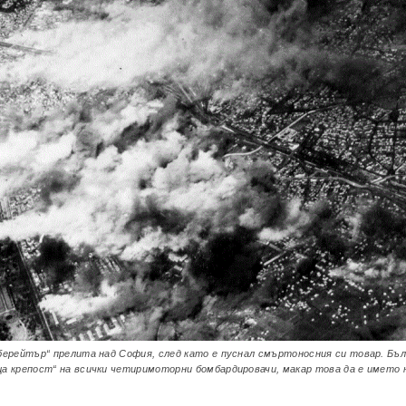
берейтър“ прелита над София, след като е пуснал смъртоносния си товар. Бъ
а крепост“ на всички четиримоторни бомбардировачи, макар това да е името 