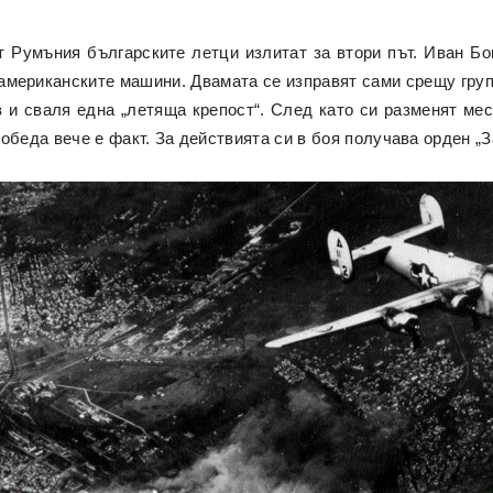
 Румъния българските летци излитат за втори път. Иван Бо
 американските машини. Двамата се изправят сами срещу груп
 и сваля една „летяща крепост“. След като си разменят мес
обеда вече е факт. За действията си в боя получава орден „З