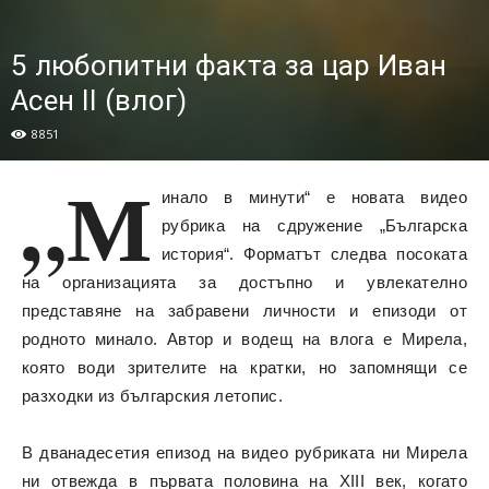
5 любопитни факта за цар Иван
Асен II (влог)
8851
„М
инало в минути“ е новата видео
рубрика на сдружение „Българска
история“. Форматът следва посоката
на организацията за достъпно и увлекателно
представяне на забравени личности и епизоди от
родното минало. Автор и водещ на влога е Мирела,
която води зрителите на кратки, но запомнящи се
разходки из българския летопис.
В дванадесетия епизод на видео рубриката ни Мирела
ни отвежда в първата половина на XIII век, когато