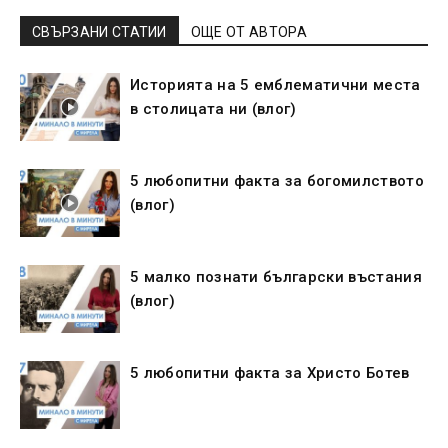
СВЪРЗАНИ СТАТИИ
ОЩЕ ОТ АВТОРА
Историята на 5 емблематични места
в столицата ни (влог)
5 любопитни факта за богомилството
(влог)
5 малко познати български въстания
(влог)
5 любопитни факта за Христо Ботев