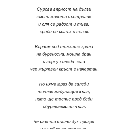
Сурова вярност на дълга
смени живота пъстролик
и сля се радост и тъга,
сроди се малък и велик.
Вървим под тежките крила
на буреносна, мощна бран
и върху хиледи чела
чер жъртвен кръст е начертан.
Но няма мраз да заледи
топлик жадуващия кълн,
нито ще трепне пред беди
обуреваемият чълн.
Че светли тайни дух прозря
и аз обикнах тоя път,