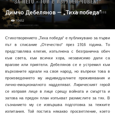
Димчо Дебелянов — „Тиха победа“
10652
Стихотворението „Тиха победа“ е публикувано за първи
път в списание „Отечество“ през 1916 година. То
представлява елегия, изпълнена с безгранична обич
към света, към всички хора, независимо дали са
врагове или приятели. Дебелянов се е устремил към
върховните идеали на своя народ, но въпреки това в
произведението му индивидуалните преживявания и
лично-емоционалното надделяват. Лирическият герой
се изправя лице в лице срещу войната и смъртта и
затова на преден план изпъкват размислите за тях. В
съзнанието му се извършва подготовка за тежките
изпитания. Той постига някакво просветление, което