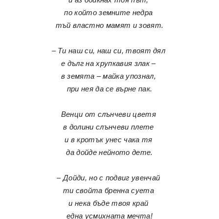
по който земните недра
тъй властно мамят и зовят.
– Ти наш си, наш си, твоят дял
е дълг на хрупкавия злак –
в земята – майка упознал,
при нея да се върне пак.
Венци от слънчеви цветя
в долини слънчеви плете
и в кротък унес чака тя
да дойде нейното дете.
– Дойди, но с подвиг увенчай
ти свойта бренна суета
и нека бъде твоя край
една усмихната мечта!