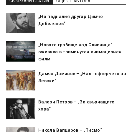
СВЪРЗАНИ СТАТИИ
ОЩЕ ОТ АВТОРА
„На падналия другар Димчо
Дебелянов“
„Новото гробище над Сливница“
оживява в триминутен анимационен
филм
Дамян Дамянов – „Над тефтерчето на
Левски“
Валери Петров – „За хвърчащите
хора“
Никола Вапцаров – „Писмо“