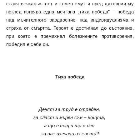
стапя всякакъв гнет и тъмен смут и пред духовния му
поглед изгрява една мечтана „тиха победа” – победа
над мъчителното раздвоение, над индивидуализма и
страха от смъртта. Героят е достигнал до състояние,
при което е премахнал болезнените противоречия,
победил е себе си.
Тиха победа
Денят за труд е отреден,
за сласт и мирен сън – нощта,
а що е нощ и що е ден
за нас изгнани из света?