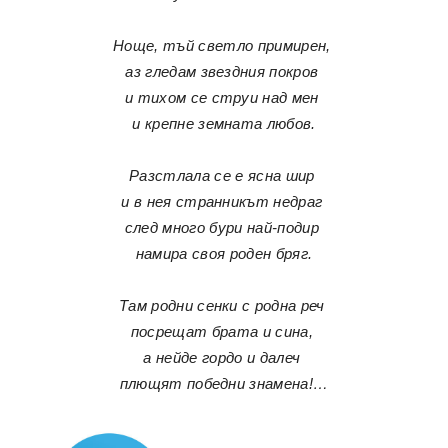
Ноще, тъй светло примирен,
аз гледам звездния покров
и тихом се струи над мен
и крепне земната любов.
Разстлала се е ясна шир
и в нея странникът недраг
след много бури най-подир
намира своя роден бряг.
Там родни сенки с родна реч
посрещат брата и сина,
а нейде гордо и далеч
плющят победни знамена!…