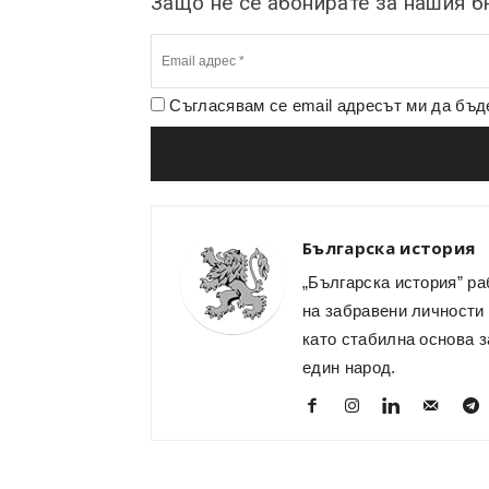
Защо не се абонирате за нашия 
Съгласявам се email адресът ми да бъ
Българска история
„Българска история” ра
на забравени личности 
като стабилна основа з
един народ.