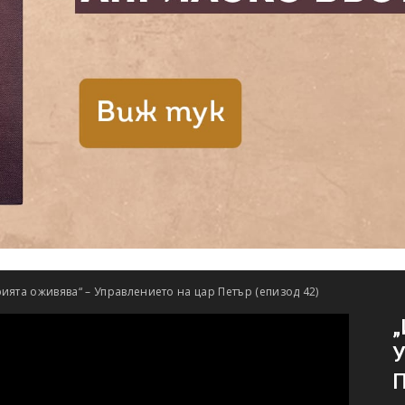
ията оживява“ – Управлението на цар Петър (епизод 42)
„
У
П