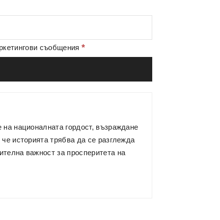
*
аркетингови съобщения
е на националната гордост, възраждане
 че историята трябва да се разглежда
ителна важност за просперитета на