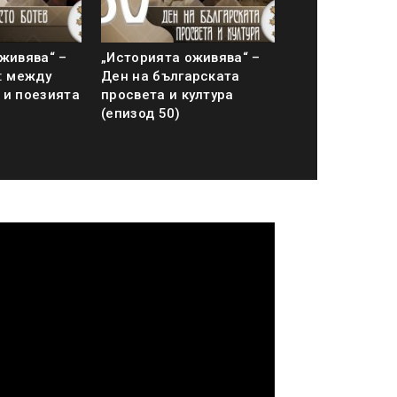
живява“ –
„Историята оживява“ –
: между
Ден на българската
 и поезията
просвета и култура
(епизод 50)