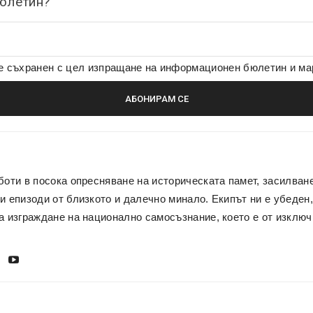
бюлетин?
де съхранен с цел изпращане на информационен бюлетин и м
боти в посока опресняване на историческата памет, засилван
и епизоди от близкото и далечно минало. Екипът ни е убеден,
а изграждане на национално самосъзнание, което е от изключ