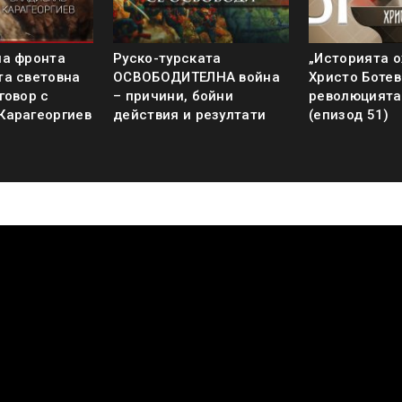
на фронта
Руско-турската
„Историята о
та световна
ОСВОБОДИТЕЛНА война
Христо Ботев
говор с
– причини, бойни
революцията
Карагеоргиев
действия и резултати
(епизод 51)