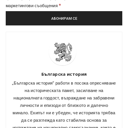
*
маркетингови съобщения
Българска история
„Българска история” работи в посока опресняване
на историческата памет, засилване на
националната гордост, възраждане на забравени
личности и епизоди от близкото и далечно
минало. Екипът ни е убеден, че историята трябва
да се разглежда като стабилна основа за
изграждане на национално самосъзнание, което е