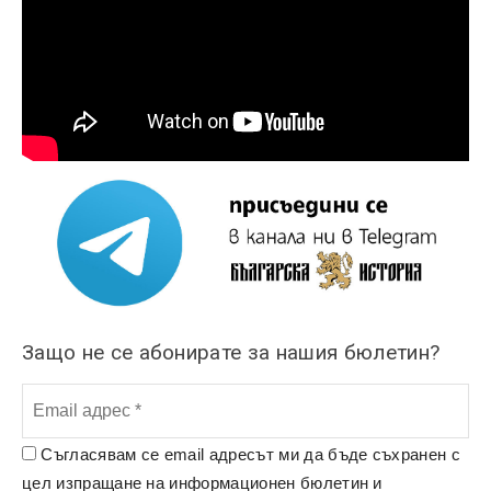
Защо не се абонирате за нашия бюлетин?
Съгласявам се email адресът ми да бъде съхранен с
цел изпращане на информационен бюлетин и