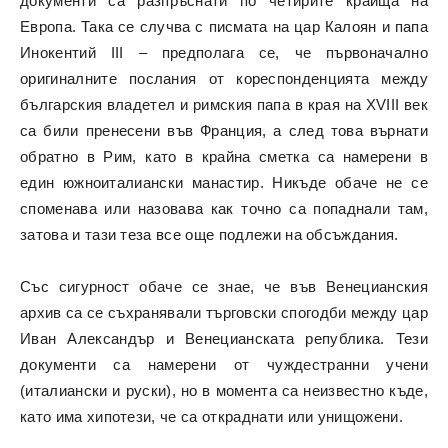
документи са разпръснати по четирите краища на
Европа. Така се случва с писмата на цар Калоян и папа
Инокентий III – предполага се, че първоначално
оригиналните послания от кореспонденцията между
българския владетел и римския папа в края на XVIII век
са били пренесени във Франция, а след това върнати
обратно в Рим, като в крайна сметка са намерени в
един южноиталиански манастир. Никъде обаче не се
споменава или назовава как точно са попаднали там,
затова и тази теза все още подлежи на обсъждания.
Със сигурност обаче се знае, че във Венецианския
архив са се съхранявали търговски спогодби между цар
Иван Александър и Венецианската република. Тези
документи са намерени от чуждестранни учени
(италиански и руски), но в момента са неизвестно къде,
като има хипотези, че са откраднати или унищожени.