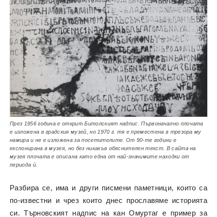
През 1956 година е открит Битолският надпис. Първоначално плочата
е изложена в градския музей, но 1970 г. тя е преместена в трезора му
намира и не е изложена за посетителите. От 90-те години е
експонирана в музея, но без никакъв обяснителен текст. В сайта на
музея плочата е описана като една от най-значимите находки от
периода ѝ.
Разбира се, има и други писмени паметници, които са
по-известни и чрез които днес прославяме историята
си. Търновският надпис на кан Омуртаг е пример за