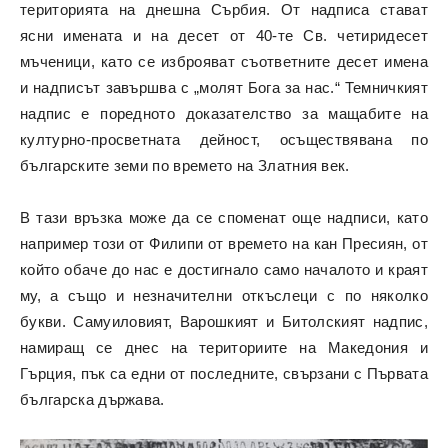
територията на днешна Сърбия. От надписа стават
ясни имената и на десет от 40-те Св. четиридесет
мъченици, като се изброяват съответните десет имена
и надписът завършва с „молят Бога за нас.“ Темничкият
надпис е поредното доказателство за мащабите на
културно-просветната дейност, осъществявана по
българските земи по времето на Златния век.
В тази връзка може да се споменат още надписи, като
например този от Филипи от времето на кан Пресиян, от
който обаче до нас е достигнало само началото и краят
му, а също и незначителни откъслеци с по няколко
букви. Самуиловият, Варошкият и Битолският надпис,
намиращ се днес на териториите на Македония и
Гърция, пък са едни от последните, свързани с Първата
българска държава.