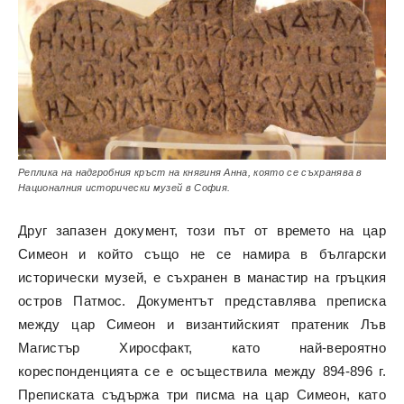
Реплика на надгробния кръст на княгиня Анна, която се съхранява в
Националния исторически музей в София.
Друг запазен документ, този път от времето на цар
Симеон и който също не се намира в български
исторически музей, е съхранен в манастир на гръцкия
остров Патмос. Документът представлява преписка
между цар Симеон и византийският пратеник Лъв
Магистър Хиросфакт, като най-вероятно
кореспонденцията се е осъществила между 894-896 г.
Преписката съдържа три писма на цар Симеон, като