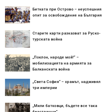
Битката при Острово – неуспешния
опит за освобождение на България
Старите карти разказват за Руско-
турската война
„Поклон, народе мой!“ –
мобилизацията на армията за
Балканската война
„Света София“ – храмът, надживял
три империи
„Мили батковци, бъдете все така
безстрашни“