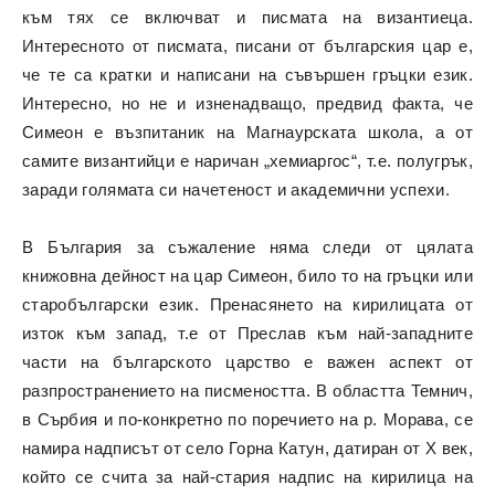
към тях се включват и писмата на византиеца.
Интересното от писмата, писани от българския цар е,
че те са кратки и написани на съвършен гръцки език.
Интересно, но не и изненадващо, предвид факта, че
Симеон е възпитаник на Магнаурската школа, а от
самите византийци е наричан „хемиаргос“, т.е. полугрък,
заради голямата си начетеност и академични успехи.
В България за съжаление няма следи от цялата
книжовна дейност на цар Симеон, било то на гръцки или
старобългарски език. Пренасянето на кирилицата от
изток към запад, т.е от Преслав към най-западните
части на българското царство е важен аспект от
разпространението на писмеността. В областта Темнич,
в Сърбия и по-конкретно по поречието на р. Морава, се
намира надписът от село Горна Катун, датиран от X век,
който се счита за най-стария надпис на кирилица на