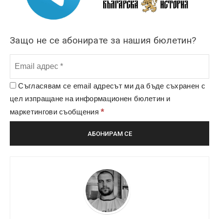
Защо не се абонирате за нашия бюлетин?
Съгласявам се email адресът ми да бъде съхранен с
цел изпращане на информационен бюлетин и
*
маркетингови съобщения