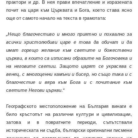
практори и др. В нея прави впечатление и изразената
почит на царя към Църквата и Бога, което става ясно
още от самото начало на текста в грамотата:
„Нещо благочестиво и много приятно и похвално за
всички христолюбиви царе е това да обичат и да
имат горещо желание към светите и божествени
църкви, в които са изписани образите на Богочовека и
на неговите светии. Защото царят се украсява с
венец, с многоценни камъни и бисер, но също така и с
благочестие и вяра към Бога и с почитание към
светите Негови църкви.“
Географското местоположение на България винаги е
било кръстопът на различни култури и цивилизации,
затова и в повратните периоди, съпътствали
историческата ни съдба, български оригинални писмени