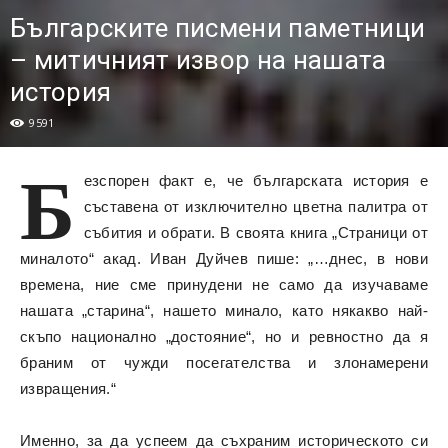
Българските писмени паметници
– митичният извор на нашата
история
9591
Б
езспорен факт е, че българската история е
съставена от изключително цветна палитра от
събития и обрати. В своята книга „Страници от
миналото“ акад. Иван Дуйчев пише: „…днес, в нови
времена, ние сме принудени не само да изучаваме
нашата „старина“, нашето минало, като някакво най-
скъпо национално „достояние“, но и ревностно да я
браним от чужди посегателства и злонамерени
извращения.“
Именно, за да успеем да съхраним историческото си