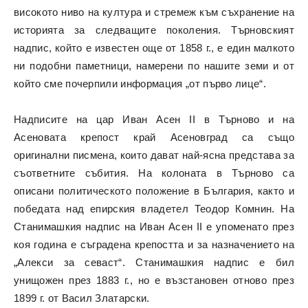
високото ниво на култура и стремеж към съхранение на
историята за следващите поколения. Търновският
надпис, който е известен още от 1858 г., е един малкото
ни подобни паметници, намерени по нашите земи и от
който сме почерпили информация „от първо лице“.
Надписите на цар Иван Асен II в Търново и на
Асеновата крепост край Асеновград са също
оригинални писмена, които дават най-ясна представа за
съответните събития. На колоната в Търново са
описани политическото положение в България, както и
победата над епирския владетел Теодор Комнин. На
Станимашкия надпис на Иван Асен II е упоменато през
коя година е съградена крепостта и за назначението на
„Алекси за севаст“. Станимашкия надпис е бил
унищожен през 1883 г., но е възстановен отново през
1899 г. от Васил Златарски.