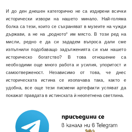
И до ден днешен категорично не са издирени всички
исторически извори на нашето минало. Най-голяма
болка са тези, които се съхраняват в музеите на чужди
държави, а не на „родното“ им място. В този ред на
мисли, редно е да си зададем въпроса дали сме
изпълнили подобаващо задълженията си към нашето
историческо богатство? В това отношение са
необходими още много работа и усилия, упоритост и
самоотверженост. Независимо от това, че днес
историческата истина се изопачава така, както е
удобна, все още тези писмени артефакти успяват да
покажат правдата в истинската ѝ неопетнена светлина.