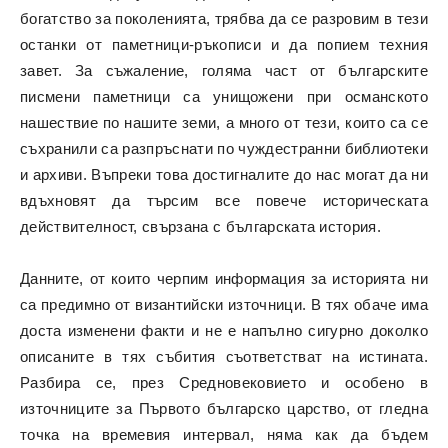
богатство за поколенията, трябва да се разровим в тези
останки от паметници-ръкописи и да попием техния
завет. За съжаление, голяма част от българските
писмени паметници са унищожени при османското
нашествие по нашите земи, а много от тези, които са се
съхранили са разпръснати по чуждестранни библиотеки
и архиви. Въпреки това достигналите до нас могат да ни
вдъхновят да търсим все повече историческата
действителност, свързана с българската история.
Данните, от които черпим информация за историята ни
са предимно от византийски източници. В тях обаче има
доста изменени факти и не е напълно сигурно доколко
описаните в тях събития съответстват на истината.
Разбира се, през Средновековието и особено в
източниците за Първото българско царство, от гледна
точка на времевия интервал, няма как да бъдем