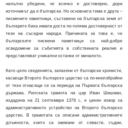
напълно убедени, че всичко е достоверно, дори
източникът да е български. Но основната тема е друга –
писмените паметници, съставени на българска земя от
българите биха имали доста по-голяма достоверност от
тези на съседни народи. Причината за това е, че
българските писмени паметници са най-добре
осведомени за събитията в собствената реалия и
представляват уникални останки от миналото.
Като цяло сведенията, запазени от български хронисти,
касаещи Второто българско царство са по-многобройни
от тези отнасящи се за периода на Първата българска
държава. Рилската грамота на цар Иван Шишман,
издадена на 21 септември 1378 г., е ценен извор за
административното устройство на Второто българско
царство. В грамотата са описани административните
длъжности, които са заемани от севасти, съдии,