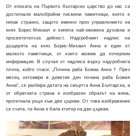
От епохата на Първото българско царство до нас са
достигнали малобройни писмени паметници, което е
някак странно, защото именно през управлението на
княз Борис-Михаил е кипяла най-оживена духовна и
просветителска дейност. Надгробният надпис на
дъщерята на княз Борис-Михаил Анна е един от
малкото паметници, от които можем да почерпим
информация. В случая от надписа върху надгробната
плоча, който гласи: „Почина раба Божиа Анна † През
месец октомври в деветия ден почина раба Божия
Анна“, се разбира датата на смъртта Анна Българска, а
от обратната страна е изобразен образът на жена,
протегнала ръце към две църкви. От това изображение
се счита, че Анна е била ктитор на две църкви.