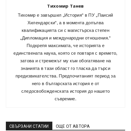
Тихомир Танев
Тихомир е завършил „История“ в ПУ „Паисий
Хилендарски“, а в момента допълва
квалификацията си с магистърска степен
„Дипломация и международни отношения.“
Подкрепя максимата, че историята е
единствената наука, която се повтаря с времето,
затова и стремежът му към обогатяване на
знанията в тази област го тласка да търси
предизвикателства. Предпочитаният период за
него в българската история е от
следосвобожденската история до нашето
съвремие.
СВЪРЗАНИ СТАТИИ
ОЩЕ ОТ АВТОРА