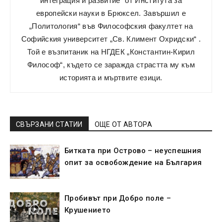
интеграция и развитие“ от Института за
европейски науки в Брюксел. Завършил е
„Политология“ във Философския факултет на
Софийския университет „Св. Климент Охридски“ .
Той е възпитаник на НГДЕК „Константин-Кирил
Философ“, където се заражда страстта му към
историята и мъртвите езици.
СВЪРЗАНИ СТАТИИ
ОЩЕ ОТ АВТОРА
Битката при Острово – неуспешния
опит за освобождение на България
Пробивът при Добро поле –
Крушението