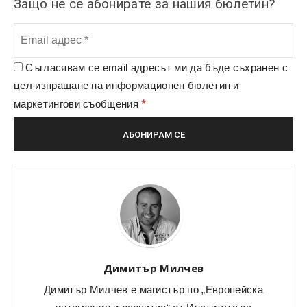
Защо не се абонирате за нашия бюлетин?
Съгласявам се email адресът ми да бъде съхранен с
цел изпращане на информационен бюлетин и
*
маркетингови съобщения
Димитър Милчев
Димитър Милчев е магистър по „Европейска