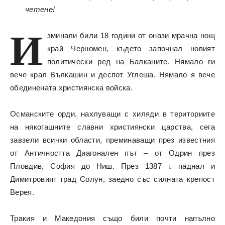
четене!
И
зминали били 18 години от онази мрачна нощ
край
Черномен
, където започнал новият
политически ред на Балканите. Нямало ги
вече крал Вълкашин и деспот Углеша. Нямало я вече
обединената християнска войска.
Османските орди, нахлуващи с хиляди в териториите
на някогашните славни християнски царства, сега
завзели всички области, преминаващи през известния
от Античността Диагонален път – от Одрин през
Пловдив, София до Ниш. През 1387 г. паднал и
Димитровият град Солун, заедно със силната крепост
Верея.
Тракия и Македония също били почти напълно