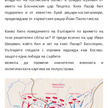
името на Босненския цар Твъртко. Княз Лазар бил
подкрепен и от известен брой рицари-хоспиталиери,
предвождани от хърватския рицар Йоан Палестински.
Какво било поведението на българите по времето на
този решителен сблъсък? И преди всичко на цар Иван
Шишман, който бил и зет на княз Лазар? Безспорно,
българите гледали с огромна надежда към Косово,
защото една победа на сърбите
можела да промени значително военната и
политическата картина на полуострова.