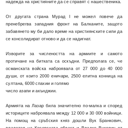
надежда на християните да се справят с нашественика.
От другата страна Мурад I не можел повече да
пренебрегва западния фронт на Балканите, защото
забавянето му би дало време на християнските сили да
се консолидират отново и да се надигнат.
Изворите за числеността на армиите и самото
протичане на битката са оскъдни. Предполага се, че
османската войска наброявала от 27 000 до 40 000
души, от които 2000 еничари, 2500 елитна конница на
султана, 6000 спахии и голямо
число азапи и акънджии.
Армията на Лазар била значително по-малка и според
историците наброявала между 12 000 и 30 000 войници.
На помощ на сръбския княз дошли Вук Бранкович,
владетел на Косовската област и Владко Вукович от