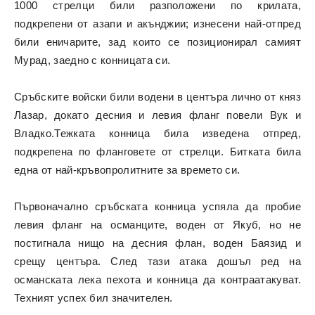
1000 стрелци били разположени по крилата,
подкрепени от азапи и акънджии; изнесени най-отпред
били еничарите, зад които се позиционирал самият
Мурад, заедно с конницата си.
Сръбските войски били водени в центъра лично от княз
Лазар, докато десния и левия фланг повели Вук и
Владко.Тежката конница била изведена отпред,
подкрепена по фланговете от стрелци. Битката била
една от най-кръвопролитните за времето си.
Първоначално сръбската конница успяла да пробие
левия фланг на османците, воден от Якуб, но не
постигнала нищо на десния флан, воден Баязид и
срещу центъра. След тази атака дошъл ред на
османската лека пехота и конница да контраатакуват.
Техният успех бил значителен.