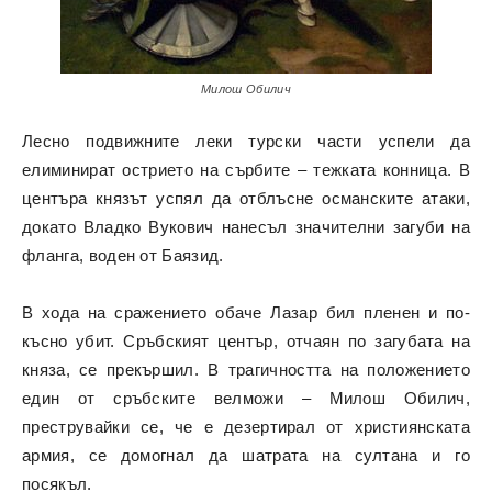
Милош Обилич
Лесно подвижните леки турски части успели да
елиминират острието на сърбите – тежката конница. В
центъра князът успял да отблъсне османските атаки,
докато Владко Вукович нанесъл значителни загуби на
фланга, воден от Баязид.
В хода на сражението обаче Лазар бил пленен и по-
късно убит. Сръбският център, отчаян по загубата на
княза, се прекършил. В трагичността на положението
един от сръбските велможи – Милош Обилич,
преструвайки се, че е дезертирал от християнската
армия, се домогнал да шатрата на султана и го
посякъл.