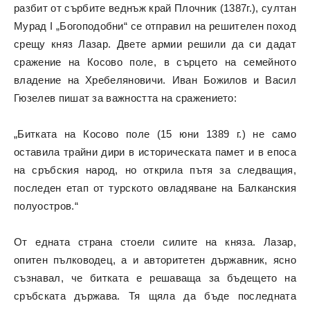
разбит от сърбите веднъж край Плочник (1387г.), султан
Мурад I „Богоподобни“ се отправил на решителен поход
срещу княз Лазар. Двете армии решили да си дадат
сражение на Косово поле, в сърцето на семейното
владение на Хребеляновичи. Иван Божилов и Васил
Гюзелев пишат за важността на сражението:
„Битката на Косово поле (15 юни 1389 г.) не само
оставила трайни дири в историческата памет и в епоса
на сръбския народ, но открила пътя за следващия,
последен етап от турското овладяване на Балканския
полуостров.“
От едната страна стоeли силите на княза. Лазар,
опитен пълководец, а и авторитетен държавник, ясно
съзнавал, че битката е решаваща за бъдещето на
сръбската държава. Тя щяла да бъде последната