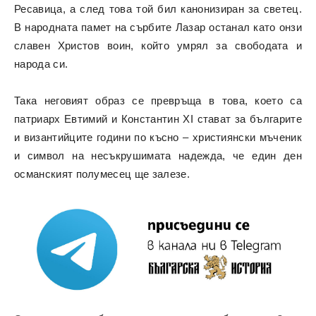
Ресавица, а след това той бил канонизиран за светец.
В народната памет на сърбите Лазар останал като онзи
славен Христов воин, който умрял за свободата и
народа си.
Така неговият образ се превръща в това, което са
патриарх Евтимий и Константин XI стават за българите
и византийците години по късно – християнски мъченик
и символ на несъкрушимата надежда, че един ден
османският полумесец ще залезе.