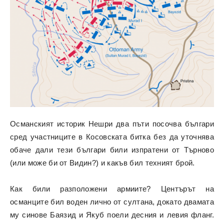
Османският историк Нешри два пъти посочва българи
сред участниците в Косовската битка без да уточнява
обаче дали тези българи били изпратени от Търново
(или може би от Видин?) и какъв бил техният брой.
Как били разположени армиите? Центърът на
османците бил воден лично от султана, докато двамата
му синове Баязид и Якуб поели десния и левия фланг.