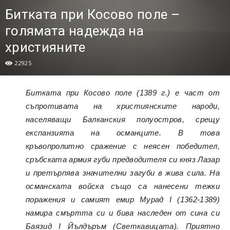
Битката при Косово поле –
голямата надежда на
християните
22925
Битката при Косово поле (1389 г.) е част от
съпротивата
на християнските народи,
населяващи Балканския полуостров, срещу
експанзията на османците. В това
кръвопролитно сражение с неясен победител,
сръбската армия губи предводителя си княз Лазар
и претърпява значителни загуби в жива сила. На
османската войска също са нанесени тежки
поражения и самият емир Мурад I (1362-1389)
намира смъртта си и бива наследен от сина си
Баязид I Йълдъръм (Светкавицата). Приятно