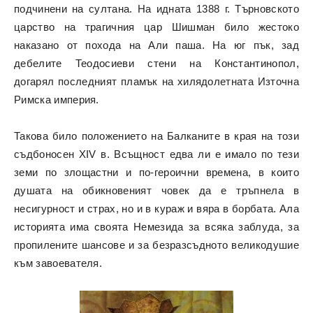
подчинени на султана. На идната 1388 г. Търновското
царство на трагичния цар Шишман било жестоко
наказано от похода на Али паша. На юг пък, зад
дебелите Теодосиеви стени на Константинопол,
догарял последният пламък на хилядолетната Източна
Римска империя.
Такова било положението на Балканите в края на този
съдбоносен XIV в. Всъщност едва ли е имало по тези
земи по злощастни и по-героични времена, в които
душата на обикновеният човек да е тръпнела в
несигурност и страх, но и в кураж и вяра в борбата. Ала
историята има своята Немезида за всяка заблуда, за
пропилените шансове и за безразсъдното великодушие
към завоевателя.