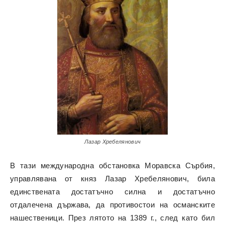
Лазар Хребелянович
В тази международна обстановка Моравска Сърбия,
управлявана от княз Лазар Хребелянович, била
единствената достатъчно силна и достатъчно
отдалечена държава, да противостои на османските
нашественици. През лятото на 1389 г., след като бил