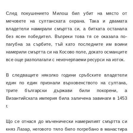
След покушението Милош бил убит на място от
мечовете на султанската охрана. Така и двамата
владетели намирали смъртта си, а битката останала
без ясен победител. Въпреки това тя се оказала по-
пагубна за сърбите, тъй като последните им воини
намерили смъртта си на Косово поле, докато османците
все още разполагали с неизчерпаеми ресурси на изток.
В следващите няколко години сръбските владетели
един по един признали върховенството на султана,
трите български държави били покорени, а
Византийската империя била заличена завинаги в 1453
г.
Що се отнася до мъченически намерилият смъртта си
княз Лазар, неговото тяло било погребано в манастира