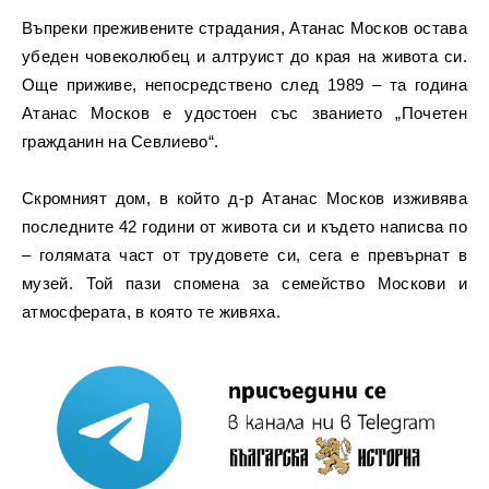
Въпреки преживените страдания, Атанас Москов остава
убеден човеколюбец и алтруист до края на живота си.
Още приживе, непосредствено след 1989 – та година
Атанас Москов е удостоен със званието „Почетен
гражданин на Севлиево“.
Скромният дом, в който д-р Атанас Москов изживява
последните 42 години от живота си и където написва по
– голямата част от трудовете си, сега е превърнат в
музей. Той пази спомена за семейство Москови и
атмосферата, в която те живяха.