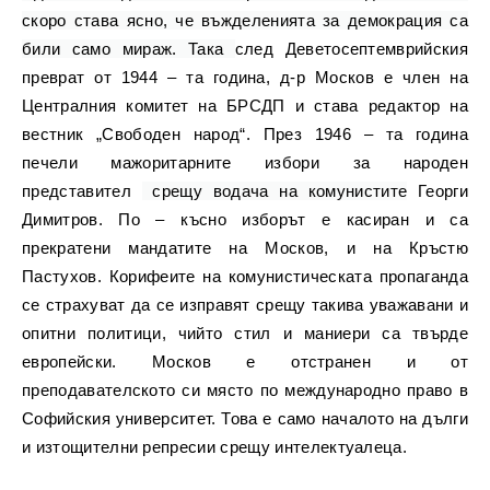
скоро става ясно, че въжделенията за демокрация са
били само мираж. Така
след Деветосептемврийския
преврат от 1944 – та година, д-р Москов е член на
Централния комитет на БРСДП и става редактор на
вестник „Свободен народ“. През 1946 – та година
печели мажоритарните избори за народен
представител
срещу водача на комунистите
Георги
Димитров. По – късно изборът е касиран и са
прекратени мандатите на Москов, и на Кръстю
Пастухов. Корифеите на комунистическата пропаганда
се страхуват да се изправят срещу такива уважавани и
опитни политици, чийто стил и маниери са твърде
европейски. Москов е отстранен и от
преподавателското си място по международно право в
Софийския университет.
Това е само началото на дълги
и изтощителни репресии срещу интелектуалеца.