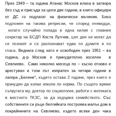
През 1949 – та година Атанас Москов влиза в затвора
без съд и присъда за цели две години, в които офицери
от ДС го подлагат на физически мъчения.
Бива
подложен на такива репресии, че според очевидци,
когато случайно попада в една килия с главния
секретар на БСДП
Коста Лулчев
, цял ден не могат да
се познаят и се разпознават едва по думите и по
гласа.
Веднага след като е освободен през 1951 – ва
година, д-р Москов е принудително изселен в
Севлиево. Само няколко месеца по – късно отново е
арестуван и този път изпратен за четири години в
лагера „Белене“,
където остава 2 години, през които е
принуден да копае изкопи по норма. По същото време
съпругата му, доктор по социология, работи с мотиката
в местното ТКЗС, за да издържа семейството.
Със
собствените си ръце белгийката построява малък дом в
покрайнините на Севлиево, където всеки ден чака