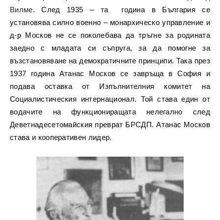
Вилме
. След 1935 – та година в България се
установява силно военно – монархическо управление и
д-р Москов не се поколебава да тръгне за родината
заедно с младата си съпруга, за да помогне за
възстановяване на демократичните принципи. Така през
1937 година Атанас Москов се завръща в София и
подава оставка от Изпълнителния комитет на
Социалистическия интернационал. Той става един от
водачите на функциониращата нелегално след
Деветнадесетомайския преврат БРСДП. Атанас Москов
става и кооперативен лидер.