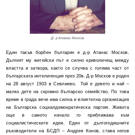
Д- р Атанас Москов
Един такъв борбен българин е д-р Атанас Москов.
Дългият му житейски път е силно криволичещ между
властта и затвора, както се случва с голяма част от
българската интелигенция през 20в. Д-р Москов е роден
на 28 август 1903 в Севлиево. Той е девето и най –
малко дете на скромно българско семейство. По това
време в града вече има силна и влиятелна организация
на Българска социалдемократическа партия. Живота
още в самото начало го приближава към
социалистическите идеи. Един от дългогодишните
ръководители на БСДП – Андрея Конов, става негов