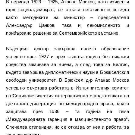
В периода 1923 – 1925, Атанас Москов, като изявен и
горд социалдемократ, се отнася негативно и осъжда
както методиките на министър – председателя
Александър Цанков, така и лекомисленото и
прибързано решение за Септемврийското въстание.
Бъдещият доктор завършва своето образование
успешно през 1927 и през същата година без никакви
средства заминава за Виена, а след това за Белгия,
където завършва дипломатически науки в Брюкселския
свободен университет. В Брюксел д-р Атанас Москов
успешно съчетава работата в Изпълнителния комитет
на Социалистическия интернационал с подготовката на
докторска дисертация по международно право, която
защитава през 1936 – та година на тема
„Международната гаранция в малцинственото право“.
Спечелва стипендия, но се отказва от нея и работи, за
да е независим.