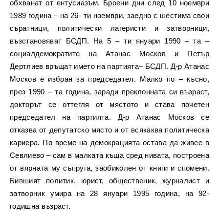
обхванат от ентусиазъм. Броени дни след 10 ноември
1989 година – на 26- ти ноември, заедно с шестима свои
съратници, политически лагеристи и затворници,
възстановяват БСДП. На 5 – ти януари 1990 – та –
социалдемократите на Атанас Москов и Петър
Дертлиев връщат името на партията– БСДП. Д-р Атанас
Москов е избран за председател. Малко по – късно,
през 1990 – та година, заради преклонната си възраст,
докторът се оттегля от мястото и става почетен
председател на партията. Д-р Атанас Москов се
отказва от депутатско място и от всякаква политическа
кариера. По време на демокрацията остава да живее в
Севлиево – сам в малката къща сред нивата, построена
от вярната му съпруга, заобиколен от книги и спомени.
Бившият политик, юрист, общественик, журналист и
затворник умира на 28 януари 1995 година, на 92-
годишна възраст.