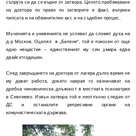
съпруга си да се върне от затвора. Цялото пребиваване
на доктора по право по затворите е факт, въпреки
липсата и на обвинителен акт, и на съдебен процес.
Мъченията и униженията не успяват да сломят духа на
д-р Москов. Оцелял в „Белене“, той е покосен от още
едно нещастие – единственият му син умира едва
двайсетгодишен.
След завръщането на доктора от лагера дълго време не
му дават работа, докато накрая го назначават на
дребна чиновническа длъжност в местната психиатрия
в Севлиево. Извън затвора той е неотлъчно следен от
ДС и останалите репресивни органи на
комунистическата държава.