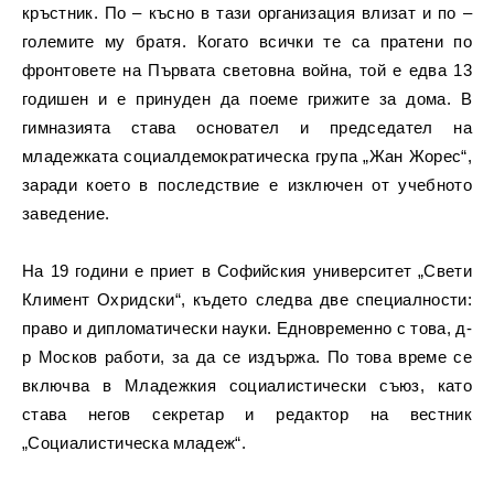
кръстник. По – късно в тази организация влизат и по –
големите му братя. Когато всички те са пратени по
фронтовете на Първата световна война, той е едва 13
годишен и е принуден да поеме грижите за дома. В
гимназията става основател и председател на
младежката социалдемократическа група „Жан Жорес“,
заради което в последствие е изключен от учебното
заведение.
На 19 години е приет в Софийския университет „Свети
Климент Охридски“, където следва две специалности:
право и дипломатически науки. Едновременно с това, д-
р Москов работи, за да се издържа. По това време се
включва в Младежкия социалистически съюз, като
става негов секретар и редактор на вестник
„Социалистическа младеж“.