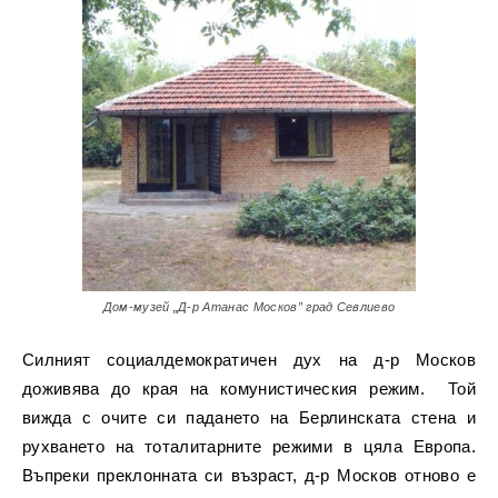
Дом-музей „Д-р Атанас Москов” град Севлиево
Силният социалдемократичен дух на д-р Москов
доживява до края на комунистическия режим. Той
вижда с очите си падането на Берлинската стена и
рухването на тоталитарните режими в цяла Европа.
Въпреки преклонната си възраст, д-р Москов отново е