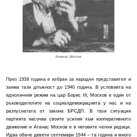
Атанас Москов
През 1938 година е избран за народен представител и
заема тази длъжност до 1940 година.
В условията на
едноличния режим на цар Борис ІІІ, Москов е един от
ръководителите на социалдемокрацията у нас и на
разпуснатата от закона БРСДП. В тази ситуация
партията насочва своите усилия към кооперативното
движение и Атанас Москов е в неговите челни редици.
Идва обаче девети септември 1944 – та година и много