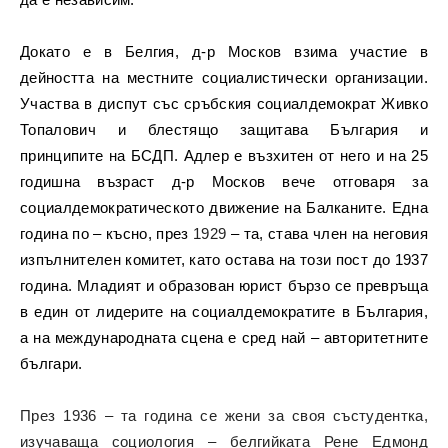
Докато е в Белгия, д-р Москов взима участие в
дейността на местните социалистически организации.
Участва в диспут със сръбския социалдемократ Живко
Топалович и блестящо защитава България и
принципите на БСДП. Адлер е възхитен от него и на 25
годишна възраст д-р Москов вече отговаря за
социалдемократическото движение на Балканите. Една
година по – късно, през
1929
– та, става член на неговия
изпълнителен комитет, като остава на този пост до 1937
година. Младият и образован юрист бързо се превръща
в един от лидерите на социалдемократите в България,
а на международната сцена е сред най – авторитетните
българи.
През 1936 – та година се жени за своя състудентка,
изучаваща социология – белгийката Рене Едмонд