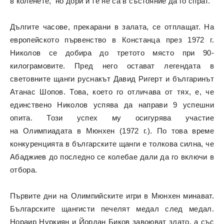
в коленете, но дори и те не са в състояние да го спрат.
Дългите часове, прекарани в залата, се отплащат. На
европейското първенство в Констанца през 1972 г.
Николов се добира до третото място при 90-
килограмовите. Пред него остават легендата в
световните щанги руснакът Давид Ригерт и българинът
Атанас Шопов. Това, което го отличава от тях, е, че
единствено Николов успява да направи 9 успешни
опита. Този успех му осигурява участие
на Олимпиадата в Мюнхен (1972 г.). По това време
конкуренцията в българските щанги е толкова силна, че
Абаджиев до последно се колебае дали да го включи в
отбора.
Първите дни на Олимпийските игри в Мюнхен минават.
Българските щангисти печелят медал след медал.
Нораир Нуркиян и Йордан Биков завоюват злато, а със