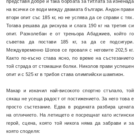
представя добре и така борбата за титлата за изненада
на всички се води между двамата българи. Андон прави
втори опит със 185 кг, но не успява да се справи с тях.
Тогава решава да рискува и слага 190 кг на третия си
опит. Разколебан е от треньора Абаджиев, който го
съветва да постави 185 кг, за да се подсигури.
Междувременно Шопов се проваля с неговите 202,5 кг.
Както по-късно става ясно, по време на състезанието
той страда от стомашни болки. Николов прави успешен
опит и с 525 кг в трибоя става олимпийски шампион.
Макар и изкачил най-високото спортно стъпало, той
сякаш не усеща радост от постижението. За него това е
просто състезание. Едва в родината разбира цената
на отличието. На летището е посрещнат като истински
герой, сцена, която той никога няма да забрави и за
която споделя: