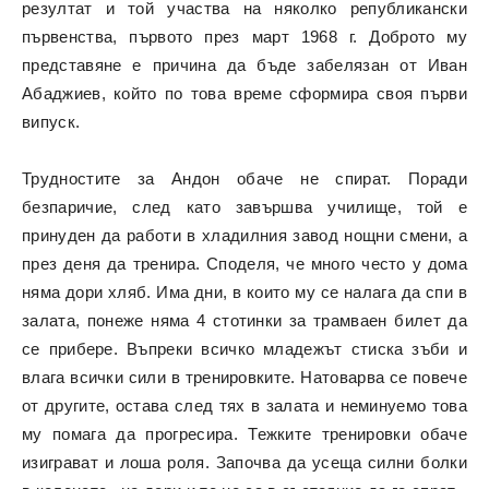
резултат и той участва на няколко републикански
първенства, първото през март 1968 г. Доброто му
представяне е причина да бъде забелязан от Иван
Абаджиев, който по това време сформира своя първи
випуск.
Трудностите за Андон обаче не спират. Поради
безпаричие, след като завършва училище, той е
принуден да работи в хладилния завод нощни смени, а
през деня да тренира. Споделя, че много често у дома
няма дори хляб. Има дни, в които му се налага да спи в
залата, понеже няма 4 стотинки за трамваен билет да
се прибере. Въпреки всичко младежът стиска зъби и
влага всички сили в тренировките. Натоварва се повече
от другите, остава след тях в залата и неминуемо това
му помага да прогресира. Тежките тренировки обаче
изиграват и лоша роля. Започва да усеща силни болки