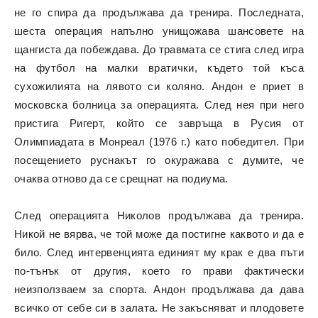
не го спира да продължава да тренира. Последната,
шеста операция напълно унищожава шансовете на
щангиста да побеждава. До травмата се стига след игра
на футбол на малки вратички, където той къса
сухожилията на лявото си коляно. Андон е приет в
московска болница за операцията. След нея при него
пристига Ригерт, който се завръща в Русия от
Олимпиадата в Монреал (1976 г.) като победител. При
посещението руснакът го окуражава с думите, че
очаква отново да се срещнат на подиума.
След операцията Николов продължава да тренира.
Никой не вярва, че той може да постигне каквото и да е
било. След интервенцията единият му крак е два пъти
по-тънък от другия, което го прави фактически
неизползваем за спорта. Андон продължава да дава
всичко от себе си в залата. Не закъсняват и плодовете