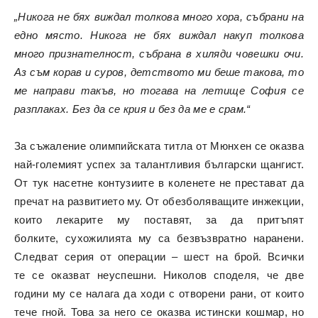
„Никога не бях виждал толкова много хора, събрани на
едно място. Никога не бях виждал накуп толкова
много признателност, събрана в хиляди човешки очи.
Аз съм корав и суров, детството ми беше такова, то
ме направи такъв, но тогава на летище София се
разплаках. Без да се крия и без да ме е срам.“
За съжаление олимпийската титла от Мюнхен се оказва
най-големият успех за талантливия български щангист.
От тук насетне контузиите в коленете не престават да
пречат на развитието му. От обезболяващите инжекции,
които лекарите му поставят, за да притъпят
болките, сухожилията му са безвъзвратно наранени.
Следват серия от операции – шест на брой. Всички
те се оказват неуспешни. Николов споделя, че две
години му се налага да ходи с отворени рани, от които
тече гной. Това за него се оказва истински кошмар, но