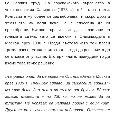
на неговия труд. На европейското първенство в
чехословашкия Хавиржов (1978 г.) той става трети.
Контузиите му обаче се задълбочават и скоро дори и
желязната му воля вече не е способна да ги
пренебрегне. Николов прави опит да се завърне на
голямата сцена, като се включи в Олимпиадата в
Москва през 1980 г. Преди състезанието той прави
трезва равносметка, която го довежда до решението да
се откаже от участие. Ето причините, принудили го да
вземе това тежко решение:
„Направих опит да се върна на Олимпиадата в Москва
през 1980 г. Тренирах здраво. За съжаление единият
ми крак беше два пъти по-тънък от другия. Вдигах
големи тежести – по 220 кг, но не можех да ги
тласкам. Не успявах да направя подем с един крак.
Другият ми служеше само за подпиране. Отказах се