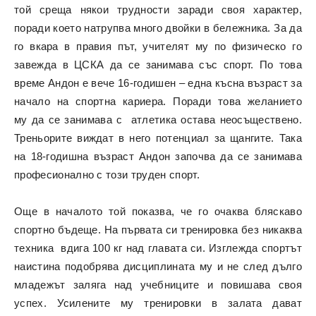
той среща някои трудности заради своя характер,
поради което натрупва много двойки в бележника. За да
го вкара в правия път, учителят му по физическо го
завежда в ЦСКА да се занимава със спорт. По това
време Андон е вече 16-годишен – една късна възраст за
начало на спортна кариера. Поради това желанието
му да се занимава с атлетика остава неосъществено.
Треньорите виждат в него потенциал за щангите. Така
на 18-годишна възраст Андон започва да се занимава
професионално с този труден спорт.
Още в началото той показва, че го очаква бляскаво
спортно бъдеще. На първата си тренировка без никаква
техника вдига 100 кг над главата си. Изглежда спортът
наистина подобрява дисциплината му и не след дълго
младежът заляга над учебниците и повишава своя
успех. Усилените му тренировки в залата дават