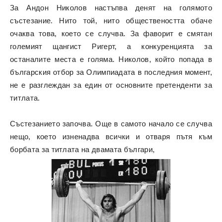
За Андон Николов настъпва денят на голямото
състезание. Нито той, нито обществеността обаче
очаква това, което се случва. За фаворит е смятан
големият щангист Ригерт, а конкуренцията за
останалите места е голяма. Николов, който попада в
българския отбор за Олимпиадата в последния момент,
не е разглеждан за един от основните претенденти за
титлата.
Състезанието започва. Още в самото начало се случва
нещо, което изненадва всички и отваря пътя към
борбата за титлата на двамата българи,