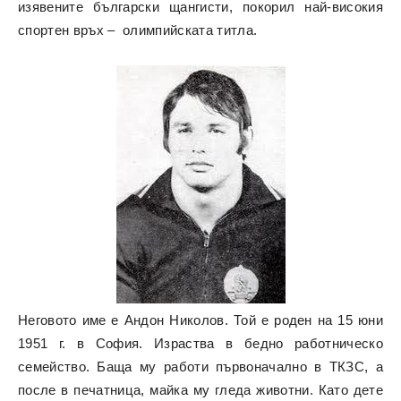
изявените български щангисти, покорил най-високия
спортен връх – олимпийската титла.
Неговото име е Андон Николов. Той е роден на 15 юни
1951 г. в София. Израства в бедно работническо
семейство. Баща му работи първоначално в ТКЗС, а
после в печатница, майка му гледа животни. Като дете