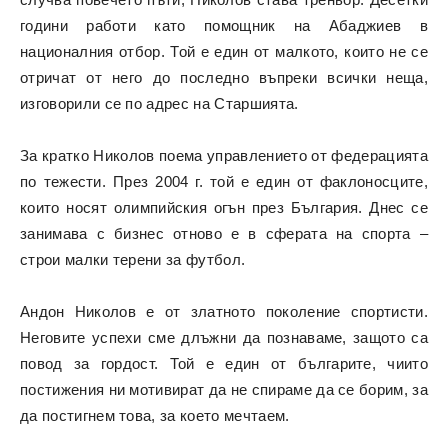
години работи като помощник на Абаджиев в
националния отбор. Той е един от малкото, които не се
отричат от него до последно въпреки всички неща,
изговорили се по адрес на Старшията.
За кратко Николов поема управлението от федерацията
по тежести. През 2004 г. той е един от факлоносците,
които носят олимпийския огън през България. Днес се
занимава с бизнес отново е в сферата на спорта –
строи малки терени за футбол.
Андон Николов е от златното поколение спортисти.
Неговите успехи сме длъжни да познаваме, защото са
повод за гордост. Той е един от българите, чиито
постижения ни мотивират да не спираме да се борим, за
да постигнем това, за което мечтаем.