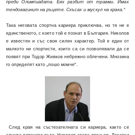
преди Олимпиадата. Бях разбит от травми. Имах
тендовагинит на ръцете. Скъсах и мускул на крака.“
Така неговата спортна кариера приключва, но тя не е
единственото, с което той е познат в България. Николов
е известен и със своя силен характер. Той е един от
малкото ни спортисти, които са си позволявали да се
появят при Тодор Живков небрежно облечени. Мнозина
го определят като „лошо момче“.
След края на състезателната си кариера, както се
случва повечето пъти, Николов става треньор. Десетки