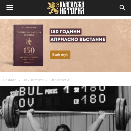
Начало
Личностите
Спортисти