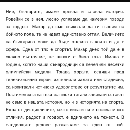
Ние, българите, имаме древна и славна история.
Ровейки се в нея, лесно успяваме да намерим поводи
за гордост. Макар да сме свикнали да ги търсим на
бойното поле, те не идват единствено оттам. Величието
на българина може да бъде открито в която и да е
сфера. Една от тях е спортът. Макар днес той да е в
окаяно състояние, не винаги е било така. Имало е
години, когато наши сънародници са печелили десетки
олимпийски медали. Тогава хората, седящи пред
телевизионния екран, изпълнили залата или стадиона,
са изпитвали истинско удоволствие от резултатите им.
Постиженията на тези истински титани завинаги остават
не само в нашата история, но и в историята на спорта.
Една от дисциплините, която винаги ни е носила много
отличия, радост и гордост, е вдигането на тежести. В
следващите редове разказваме за един от най-