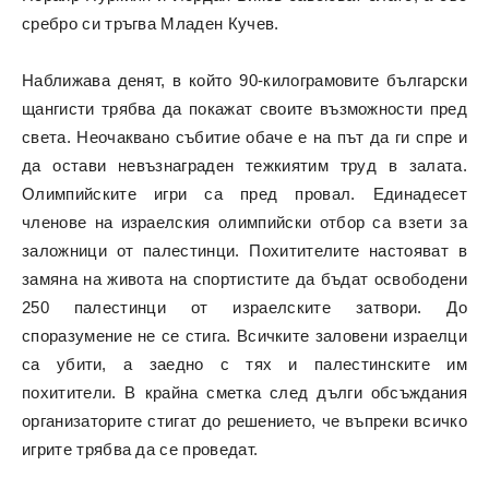
сребро си тръгва Младен Кучев.
Наближава денят, в който 90-килограмовите български
щангисти трябва да покажат своите възможности пред
света. Неочаквано събитие обаче е на път да ги спре и
да остави невъзнаграден тежкиятим труд в залата.
Олимпийските игри са пред провал. Единадесет
членове на израелския олимпийски отбор са взети за
заложници от палестинци. Похитителите настояват в
замяна на живота на спортистите да бъдат освободени
250 палестинци от израелските затвори. До
споразумение не се стига. Всичките заловени израелци
са убити, а заедно с тях и палестинските им
похитители. В крайна сметка след дълги обсъждания
организаторите стигат до решението, че въпреки всичко
игрите трябва да се проведат.