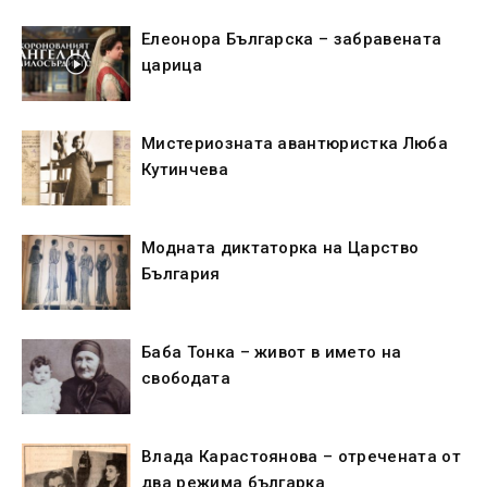
Елеонора Българска – забравената
царица
Мистериозната авантюристка Люба
Кутинчева
Модната диктаторка на Царство
България
Баба Тонка – живот в името на
свободата
Влада Карастоянова – отречената от
два режима българка