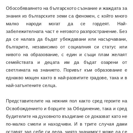
Обособяваянето на българското съзнание и жаждата за
знания из българските земи са феномен, с който много
малко народи могат да се гордеят. Най-
забележителната част е неговото разпространение. Без
да се налага да бъдат убеждавани или насърчавани,
българите, независимо от социалния си статус или
нивото на образование, с един и същи плам желаят
семействата и децата им да бъдат озарени от
светлината на знанието. Поривът към образование е
еднакво мощен както в най-развитите градове, така и в
най-затънтените селца.
Представителите на нежния пол както сред героите на
Освобождението и борците за Обединение, така и сред
будителите на духовното въздигане се доказват като не
по-малко смели и находчиви. И в трите случая дами
оставят зад себе си дела, чиято значимост може да се