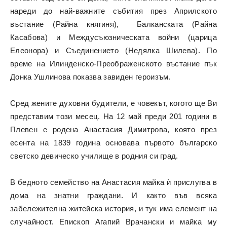
нареди до най-важните събития през Априлското
въстание (Райна княгиня), Балканската (Райна
Касабова) и Междусъюзническата войни (царица
Елеонора) и Съединението (Недялка Шилева). По
време на Илинденско-Преображенското въстание пък
Донка Ушлинова показва завиден героизъм.
Сред жените духовни будители, е човекът, когото ще Ви
представим този месец. На 12 май преди 201 години в
Плевен е родена Анастасия Димитрова, която през
есента на 1839 година основава първото българско
светско девическо училище в родния си град.
В бедното семейство на Анастасия майка ѝ прислугва в
дома на знатни граждани. И както във всяка
забележителна житейска история, и тук има елемент на
случайност. Епископ Агапий Врачански и майка му