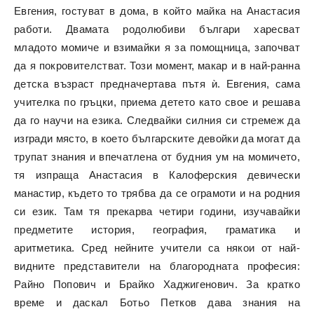
Евгения, гостуват в дома, в който майка на Анастасия
работи. Двамата родолюбиви българи харесват
младото момиче и взимайки я за помощница, започват
да я покровителстват. Този момент, макар и в най-ранна
детска възраст предначертава пътя ѝ. Евгения, сама
учителка по гръцки, приема детето като свое и решава
да го научи на езика. Следвайки силния си стремеж да
изгради място, в което българските девойки да могат да
трупат знания и впечатлена от будния ум на момичето,
тя изпраща Анастасия в Калоферския девически
манастир, където то трябва да се ограмоти и на родния
си език. Там тя прекарва четири години,
изучавайки
предметите история, география, граматика и
аритметика. Сред нейните учители са някои от най-
видните представители на благородната професия:
Райно Попович и Брайко Хаджигенович. За кратко
време и даскал Ботьо Петков дава знания на