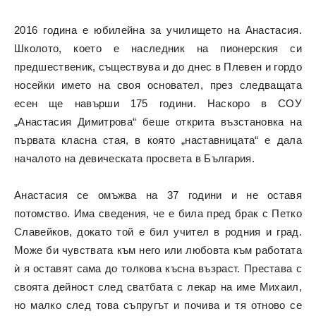
2016 година е юбилейна за училището на Анастасия.
Школото, което е наследник на пионерския си
предшественик, съществува и до днес в Плевен и гордо
носейки името на своя основател, през следващата
есен ще навърши 175 години. Наскоро в СОУ
„Анастасия Димитрова“ беше открита възстановка на
първата класна стая, в която „наставницата“ е дала
началото на девическата просвета в България.
Анастасия се омъжва на 37 години и не оставя
потомство. Има сведения, че е била пред брак с Петко
Славейков, докато той е бил учител в родния и град.
Може би чувствата към него или любовта към работата
ѝ я оставят сама до толкова късна възраст. Престава с
своята дейност след сватбата с лекар на име Михаил,
но малко след това съпругът и почива и тя отново се