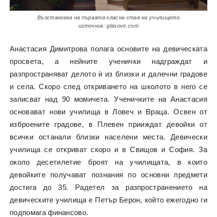
Възстановка на първата класна стая на училището
източник: glasove.com
Анастасия Димитрова полага основите на девическата
просвета, а нейните ученички надграждат и
разпространяват делото ѝ из близки и далечни градове
и села. Скоро след откриването на школото в него се
записват над 90 момичета. Ученичките на Анастасия
основават нови училища в Ловеч и Враца. Освен от
изброените градове, в Плевен прииждат девойки от
всички останали близки населени места. Девически
училища се откриват скоро и в Свищов и София. За
около десетилетие броят на училищата, в които
девойките получават познания по основни предмети
достига до 35. Радетел за разпространението на
девическите училища е Петър Берон, който ежегодно ги
подпомага финансово.