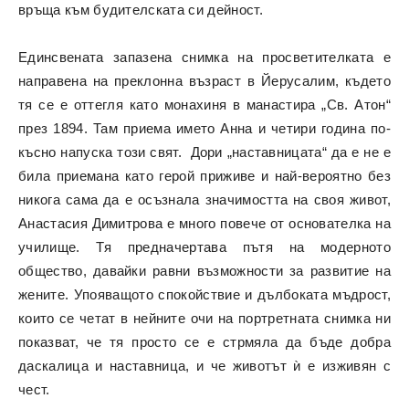
връща към будителската си дейност.
Единсвената запазена снимка на просветителката е
направена на преклонна възраст в Йерусалим, където
тя се е оттегля като монахиня в манастира „Св. Атон“
през 1894. Там приема името Анна и четири година по-
късно напуска този свят. Дори „наставницата“ да е не е
била приемана като герой приживе и най-вероятно без
никога сама да е осъзнала значимостта на своя живот,
Анастасия Димитрова е много повече от основателка на
училище. Тя предначертава пътя на модерното
общество, давайки равни възможности за развитие на
жените. Упояващото спокойствие и дълбоката мъдрост,
които се четат в нейните очи на портретната снимка ни
показват, че тя просто се е стрмяла да бъде добра
даскалица и наставница, и че животът ѝ е изживян с
чест.