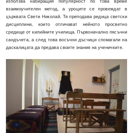
използва набиращия популярност по това време
взаимоучителен метод, а уроците се провеждат в
църквата Свети Николай. Тя преподава редица светски
дисциплини, които отличават нейното просветно
средище от килийните училища. Първоначално пясъчни
сандъчета, а след това восъчни дъсчици спомагали на
даскалицата да предава своите знания на ученичките.