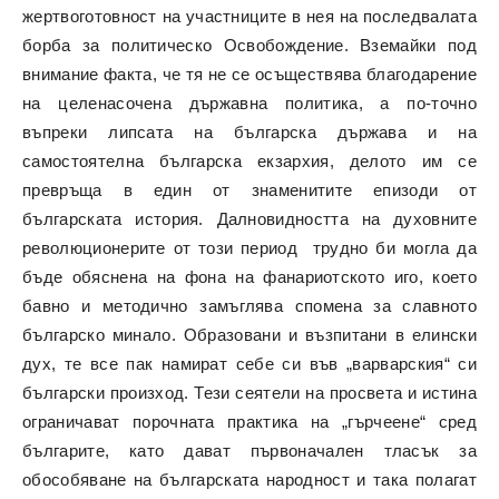
жертвоготовност на участниците в нея на последвалата
борба за политическо Освобождение. Вземайки под
внимание факта, че тя не се осъществява благодарение
на целенасочена държавна политика, а по-точно
въпреки липсата на българска държава и на
самостоятелна българска екзархия, делото им се
превръща в един от знаменитите епизоди от
българската история. Далновидността на духовните
революционерите от този период трудно би могла да
бъде обяснена на фона на фанариотското иго, което
бавно и методично замъглява спомена за славното
българско минало. Образовани и възпитани в елински
дух, те все пак намират себе си във „варварския“ си
български произход. Тези сеятели на просвета и истина
ограничават порочната практика на „гърчеене“ сред
българите, като дават първоначален тласък за
обособяване на българската народност и така полагат