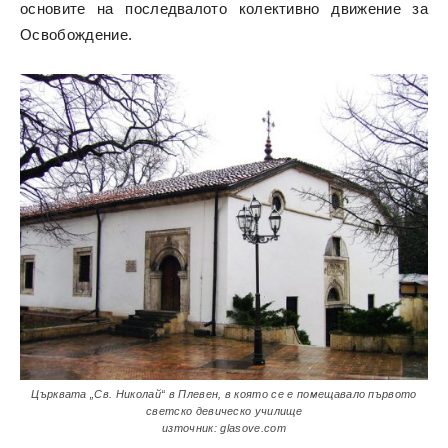
основите на последвалото колективно движение за
Освобождение.
Църквата „Св. Николай“ в Плевен, в която се е помещавало първото
светско девическо училище
източник: glasove.com