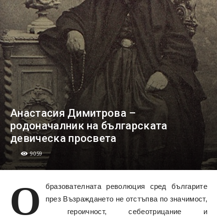
Анастасия Димитрова –
родоначалник на българската
девическа просвета
9059
О
бразователната революция сред българите
през Възраждането не отстъпва по значимост,
героичност, себеотрицание и