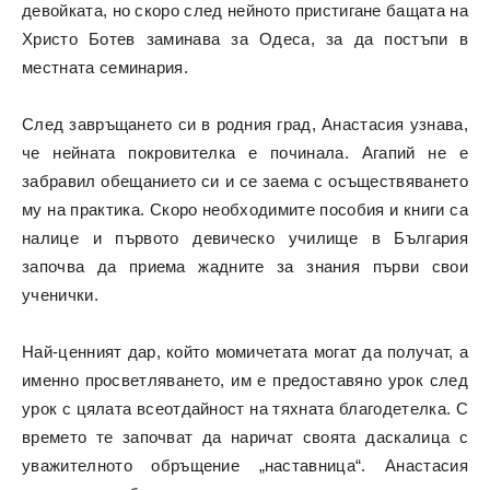
девойката, но скоро след нейното пристигане бащата на
Христо Ботев заминава за Одеса, за да постъпи в
местната семинария.
След завръщането си в родния град, Анастасия узнава,
че нейната покровителка е починала. Агапий не е
забравил обещанието си и се заема с осъществяването
му на практика. Скоро необходимите пособия и книги са
налице и първото девическо училище в България
започва да приема жадните за знания първи свои
ученички.
Най-ценният дар, който момичетата могат да получат, а
именно просветляването, им е предоставяно урок след
урок с цялата всеотдайност на тяхната благодетелка. С
времето те започват да наричат своята даскалица с
уважителното обръщение „наставница“. Анастасия