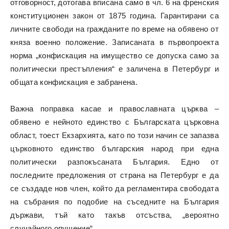
отговорност, дотогава вписана само в чл. 6 на френския
конституционен закон от 1875 година. Гарантирани са
личните свободи на гражданите по време на обявено от
княза военно положение. Записаната в първопроекта
норма „конфискация на имущество се допуска само за
политически престъпления“ е заличена в Петербург и
общата конфискация е забранена.
Важна поправка касае и православната църква –
обявено е нейното единство с Българската църковна
област, тоест Екзархията, като по този начин се запазва
църковното единство българския народ при една
политически разпокъсаната България. Едно от
последните предложения от страна на Петербург е да
се създаде нов член, който да регламентира свободата
на събрания по подобие на съседните на България
държави, тъй като такъв отсъства, „вероятно
случайного опущение“.