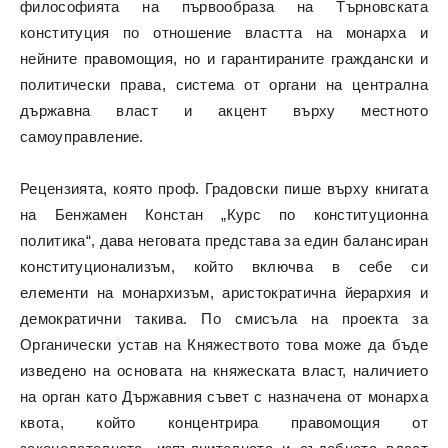
философията на първообраза на Търновската
конституция по отношение властта на монарха и
нейните правомощия, но и гарантираните граждански и
политически права, система от органи на централна
държавна власт и акцент върху местното
самоуправление.
Рецензията, която проф. Градовски пише върху книгата
на Бенжамен Констан „Курс по конституционна
политика“, дава неговата представа за един балансиран
конституционализъм, който включва в себе си
елементи на монархизъм, аристократична йерархия и
демократични такива. По смисъла на проекта за
Органически устав на Княжеството това може да бъде
изведено на основата на княжеската власт, наличието
на орган като Държавния съвет с назначена от монарха
квота, който концентрира правомощия от