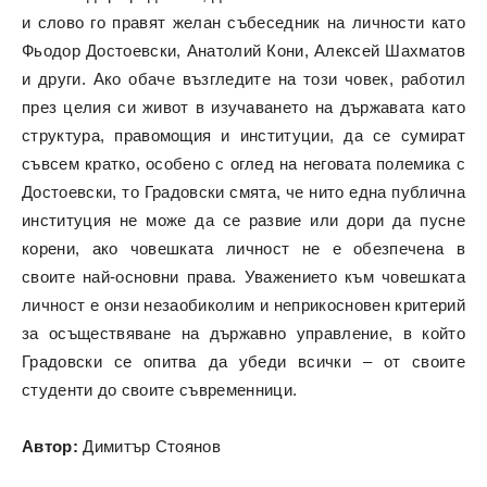
и слово го правят желан събеседник на личности като
Фьодор Достоевски, Анатолий Кони, Алексей Шахматов
и други. Ако обаче възгледите на този човек, работил
през целия си живот в изучаването на държавата като
структура, правомощия и институции, да се сумират
съвсем кратко, особено с оглед на неговата полемика с
Достоевски, то Градовски смята, че нито една публична
институция не може да се развие или дори да пусне
корени, ако човешката личност не е обезпечена в
своите най-основни права. Уважението към човешката
личност е онзи незаобиколим и неприкосновен критерий
за осъществяване на държавно управление, в който
Градовски се опитва да убеди всички – от своите
студенти до своите съвременници.
Автор:
Димитър Стоянов