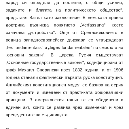
народ си определя да постигне, с общи усилия,
задачите и благата на политическото общество“,
представя Вател като заключение. В немската правна
доктрина възниква понятието „Verfassung“, което
означава „устройство“. Още от Средновековието в
редица западноевропейски държави се утвърждават
„lex fundamentalis” и „leges fundamentales” по смисъла на
„основни закони“. В Царска Русия съществуват
„Основные государственные законы“, кодифицирани от
граф Михаил Сперански през 1832 година, а от 1906
година станали фактически първата руска конституция.
Английският конституционен модел се базира на серия
от документи и изведени от практиката общовалидни
принципи. В американския такъв те са обединени в
единен акт, който се развива чрез изменения и чрез
прецедентите на съдилищата.