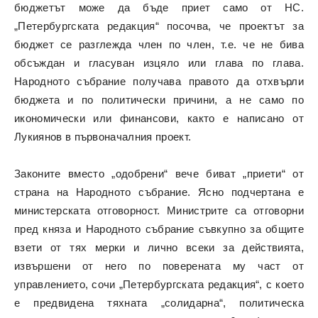
бюджетът може да бъде приет само от НС.
„Петербургската редакция“ посочва, че проектът за
бюджет се разглежда член по член, т.е. че не бива
обсъждан и гласуван изцяло или глава по глава.
Народното събрание получава правото да отхвърли
бюджета и по политически причини, а не само по
икономически или финансови, както е написано от
Лукиянов в първоначалния проект.
Законите вместо „одобрени“ вече биват „приети“ от
страна на Народното събрание. Ясно подчертана е
министерската отговорност. Министрите са отговорни
пред княза и Народното събрание съвкупно за общите
взети от тях мерки и лично всеки за действията,
извършени от него по поверената му част от
управлението, сочи „Петербургската редакция“, с което
е предвидена тяхната „солидарна“, политическа