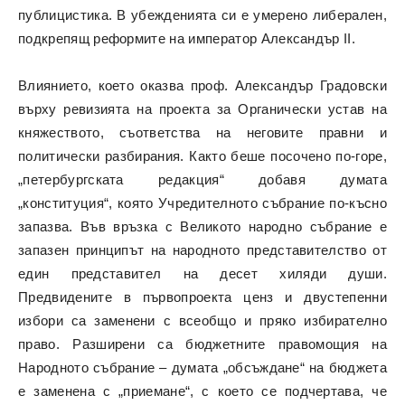
публицистика. В убежденията си е умерено либерален,
подкрепящ реформите на император Александър II.
Влиянието, което оказва проф. Александър Градовски
върху ревизията на проекта за Органически устав на
княжеството, съответства на неговите правни и
политически разбирания. Както беше посочено по-горе,
„петербургската редакция“ добавя думата
„конституция“, която Учредителното събрание по-късно
запазва. Във връзка с Великото народно събрание е
запазен принципът на народното представителство от
един представител на десет хиляди души.
Предвидените в първопроекта ценз и двустепенни
избори са заменени с всеобщо и пряко избирателно
право. Разширени са бюджетните правомощия на
Народното събрание – думата „обсъждане“ на бюджета
е заменена с „приемане“, с което се подчертава, че