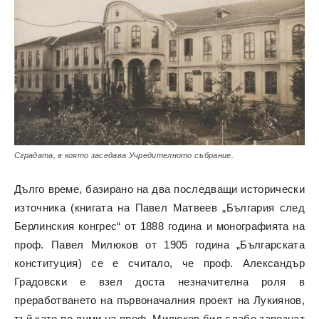
Сградата, в която заседава Учредителното събрание.
Дълго време, базирано на два последващи исторически
източника (книгата на Павел Матвеев „България след
Берлинския конгрес“ от 1888 година и монографията на
проф. Павел Милюков от 1905 година „Българската
конституция) се е считало, че проф. Александър
Градовски е взел доста незначителна роля в
преработването на първоначалния проект на Лукиянов,
тъй като по думи на проф. Милюков бил слабо запознат