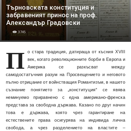
Търновската конституция и
забравеният принос на проф.
Александър Градовски
3745
П
о стара традиция, датираща от късния XVIII
век, когато революционните борби в Европа и
Америка се разкъсват между
самодостатъчния разум на Просвещението и неговото
пълно отрицание от войнстващия Романтизъм, в нашето
съзнание понятието за „конституция“ се явява
неминуемо приравнено с една американо-френска
представа за свободна държава. Казано по друг начин
това е държава, която чрез гарантиране на
естествените права осигурява на индивида лична
свобода, а чрез разделението на властите –