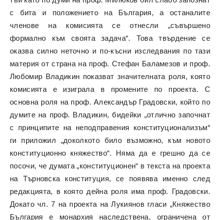
с бита и положението на България, а останалите
членове на комисията се отнесли „съвършено
формално към своята задача“. Това твърдение се
оказва силно неточно и по-късни изследвания по тази
материя от страна на проф. Стефан Баламезов и проф.
Любомир Владикин показват значителната роля, която
комисията е изиграла в промените по проекта. С
основна роля на проф. Александър Градовски, който по
думите на проф. Владикин, бидейки „отлично започнат
с принципите на неподправения конституционализъм“
ги приложил „доколкото било възможно, към новото
конституционно княжество“. Няма да е грешно да се
посочи, че думата „конституционен“ в текста на проекта
на Търновска конституция, се появява именно след
редакцията, в която дейна роля има проф. Градовски.
Докато чл. 7 на проекта на Лукиянов гласи „Княжество
България е монархия наследствена, ограничена от