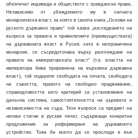
обезпечат индивида и обществото с граждански права.
Независимо от убеждението му в силната
монархическа власт, за която в своята книга „Основи на
руското държавно право“ той казва „изследването на
въпроса за правата и привилегиите (преимуществата)
на държавната власт в Русия, като в неограничена
монархия, се съсредоточава върху разглеждане на
правата на императорската власт“ (т.е. властта на
императора бива приравнена на върховна държавна
власт), той подкрепя свободата на печата, свободата
на съвестта, правото на свободно придвижване,
справедливостта като критерий за установяване на
данъчна система, самостоятелността на църквата и
независимостта на съда. Тези въпроси са предмет на
негови статии в руския печат, съдържащи конкретни
предложения за реформиране на държавното
устройство. Това би могло да се проследи и във