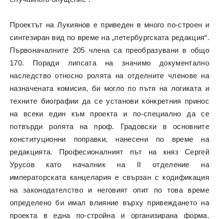
Проектът на Лукиянов е приведен в много по-строен и
синтезиран вид по време на „петербургската редакция“.
Първоначалните 205 члена са преобразувани в общо
170. Поради липсата на значимо документално
наследство относно ролята на отделните членове на
назначената комисия, би могло по пътя на логиката и
техните биографии да се установи конкретния принос
на всеки един към проекта и по-специално да се
потвърди ролята на проф. Градовски в основните
конституционни поправки, нанесени по време на
редакцията. Професионалният път на княз Сергей
Урусов като началник на II отделение на
императорската канцелария е свързан с кодификация
на законодателство и неговият опит по това време
определено би имал влияние върху привеждането на
проекта в една по-стройна и организирана форма.