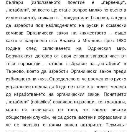
българи (използваното понятие е „първенци“,
„нотабили“, за което ще стане въпрос малко по-късно в
изложението), свикано в Пловдив или Търново, следва
да изработи под наблюдението на руски и османски
комисар Органически закон на княжеството – също
както е направено във Влахия и Молдова през 1830
година след сключването на Одринския мир.
Берлинският договор от своя страна запазва част от
тези параметри – отново събрание на „нотабили“ в
Търново, което да изработи Органически закон преди
избирането на княз. Определено е, че временното руско
управление следва да бъде не повече от девет месеца
до изработването на органическия закон. Понятието
„нотабили“ (notabiles) означава първенци, т.е. граждани,
които се отличават по това, че заемат високи
обществени служби, че са доста имотни и образовани и
че се ползват с голям личен авторитет. Терминът