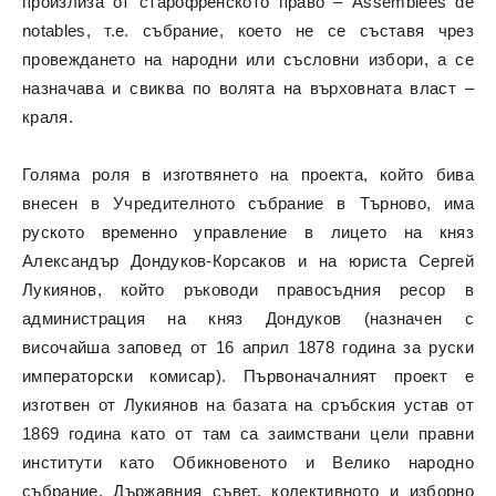
произлиза от старофренското право – Assemblees de
notables, т.е. събрание, което не се съставя чрез
провеждането на народни или съсловни избори, а се
назначава и свиква по волята на върховната власт –
краля.
Голяма роля в изготвянето на проекта, който бива
внесен в Учредителното събрание в Търново, има
руското временно управление в лицето на княз
Александър Дондуков-Корсаков и на юриста Сергей
Лукиянов, който ръководи правосъдния ресор в
администрация на княз Дондуков (назначен с
височайша заповед от 16 април 1878 година за руски
императорски комисар). Първоначалният проект е
изготвен от Лукиянов на базата на сръбския устав от
1869 година като от там са заимствани цели правни
институти като Обикновеното и Велико народно
събрание, Държавния съвет, колективното и изборно