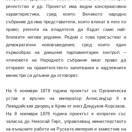
регентство и др. Проектът има видни консервативни
характеристики, сред които: Великото народно
събрание да има представители, които влизат в него по
право; регенти на владетеля да бъдат само най-
близките негови роднини. Редом с това присъстват и
демократични нововъведения, сред които един
първообраз на днешния парламентарен контрол –
членовете на Народното събрание имат право да
отправят на правителството запитвания и надлежните
министри са длъжни да отговорят.
На 6 ноември 1878 година проектът за Органически
устав е връчен на император Александър II в
Ливадийския дворец в Крим от княз Дондуков-Корсаков.
На 8 ноември 1878 година проектът е изпратен със
записка до Николай Гирс, управляващ министерството
на външните работи на Руската империя и заместник на