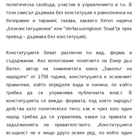
политическа свобода, участие в управлението и т.н. В
този смисъл държава без конституция е равнозначна на
безправие и тирания; такава, каквато Хегел нарича
„безконституционна“ или “Verfassunngloser Staat”(в пряк
превод – държава без конституция).
Конституциите биват различни по вид, форма и
съдържание. Ако използваме понятието на Емер дьо
Вател, автор на знаменитата книга „Законът на
народите“ от 1758 година, конституцията е основният
правилник, който определя вида и начина, по който
трябва да се упражнява публичната власт. В
конституцията се вижда: формата, под която народът
действа като политическо тяло; как и чрез кого един
народ трябва да се управлява, какви са правата и
задълженията на правителството. „Конституцията
всъщност не е нищо друго освен ред, по който един