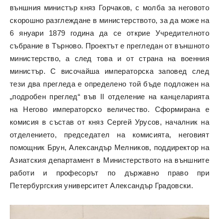
външния министър княз Горчаков, с молба за неговото
скорошно разглеждане в министерството, за да може на
6 януари 1879 година да се открие Учредителното
събрание в Търново. Проектът е прегледан от външното
министерство, а след това и от страна на военния
министър. С височайша императорска заповед след
тези два прегледа е определено той бъде подложен на
„подробен преглед“ във II отделение на канцеларията
на Негово императорско величество. Сформирана е
комисия в състав от княз Сергей Урусов, началник на
отделението, председател на комисията, неговият
помощник Брун, Александър Мелников, поддиректор на
Азиатския департамент в Министерството на външните
работи и професорът по държавно право при
Петербургския университет Александър Градовски.