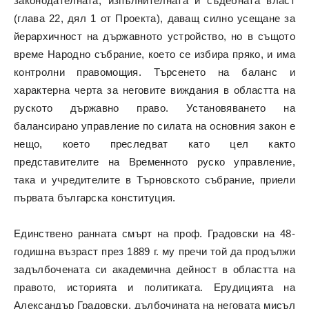
законодателната, изпълнителната и съдебната власт
(глава 22, дял 1 от Проекта), даващ силно усещане за
йерархичност на държавното устройство, но в същото
време Народно събрание, което се избира пряко, и има
контролни правомощия. Търсенето на баланс и
характерна черта за неговите виждания в областта на
руското държавно право. Установяването на
балансирано управление по силата на основния закон е
нещо, което преследват като цел както
представителите на Временното руско управление,
така и учредителите в Търновското събрание, приели
първата българска конституция.
Единствено ранната смърт на проф. Градовски на 48-
годишна възраст през 1889 г. му пречи той да продължи
задълбочената си академична дейност в областта на
правото, историята и политиката. Ерудицията на
Александър Градовски, дълбочината на неговата мисъл