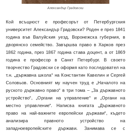
Александър Градовски
Кой всъщност е професорът от Петербургския
университет Александър Градовски? Роден е през 1841
година във Валуйския уезд, Воронежска губерния, в
дворянско семейство. Завършва право в Харков през
1862 година, през 1867 година става доцент, а от 1869
година е професор в Санкт Петербург. В своето
творчество Градовски се оформя като последовател на
т.н. „държавна школа“ на Константин Кавелин и Сергей
Соловьов. Основният му научен труд е „Началото на
руското държавно право“ в три тома – „За държавното
устройство“, „Органи на управление“ и „Органи на
местно управление“. Написва книгата „Държавното
право на най-важните европейски държави“, където
анализира правното устройство на
западноевропейските държави. Занимава се с