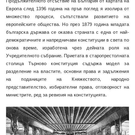
Продължителното отсъствие на България от картата на
Европа след 1396 година на пръв поглед я изолира от
множество процеси, съпътствали развитието на
европейските общества. Но през 1879 година младата
българска държава се оказва страната с една от най-
демократичните и напредничави конституции в света по
онова време, изработена чрез дейната роля на
Учредителното събрание. Приетата в старопрестолната
столица Търново конституция съдържа модел за
разделение на властите, основни права и задължения
на поданиците на Княжеството, народно
представителство, избирателни права, отговорност на
министрите, ред за ревизия на конституцията.