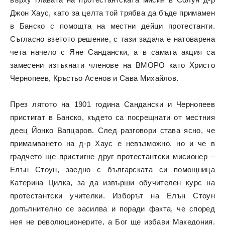
Джон Хаус, като за целта той трябва да бъде примамен
в Банско с помощта на местни дейци протестанти.
Съгласно взетото решение, с тази задача е натоварена
чета начело с Яне Сандански, а в самата акция са
замесени изтъкнати членове на ВМОРО като Христо
Чернопеев, Кръстьо Асенов и Сава Михайлов.
През лятото на 1901 година Сандански и Чернопеев
пристигат в Банско, където са посрещнати от местния
деец Йонко Вапцаров. След разговори става ясно, че
примамването на д-р Хаус е невъзможно, но и че в
градчето ще пристигне друг протестантски мисионер –
Елън Стоун, заедно с българската си помощница
Катерина Цилка, за да извърши обучителен курс на
протестантски учителки. Изборът на Елън Стоун
допълнително се засилва и поради факта, че според
нея не революционерите, а Бог ще избави Македония.