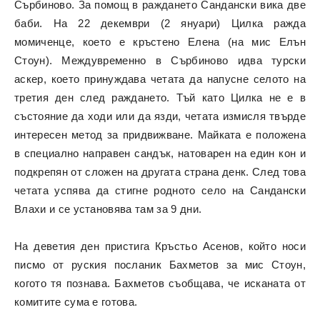
Сърбиново. За помощ в раждането Сандански вика две
баби. На 22 декември (2 януари) Цилка ражда
момиченце, което е кръстено Елена (на мис Елън
Стоун). Междувременно в Сърбиново идва турски
аскер, което принуждава четата да напусне селото на
третия ден след раждането. Тъй като Цилка не е в
състояние да ходи или да язди, четата измисля твърде
интересен метод за придвижване. Майката е положена
в специално направен сандък, натоварен на един кон и
подкрепян от сложен на другата страна денк. След това
четата успява да стигне родното село на Сандански
Влахи и се установява там за 9 дни.
На деветия ден пристига Кръстьо Асенов, който носи
писмо от руския посланик Бахметов за мис Стоун,
когото тя познава. Бахметов съобщава, че исканата от
комитите сума е готова.