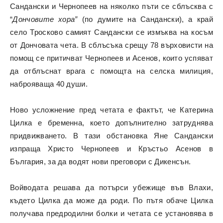
Сандански и Чернопеев на няколко пъти се сблъсква с
“
Дончовите хора”
(по думите на Сандански), а край
село Тросково самият Сандански се измъква на косъм
от Дончовата чета. В сблъсъка срещу 78 върховисти на
помощ се притичват Чернопеев и Асенов, които успяват
да отблъснат врага с помощта на селска милиция,
наброяваща 40 души.
Ново усложнение пред четата е фактът, че Катерина
Цилка е бременна, което допълнително затруднява
придвижването. В тази обстановка Яне Сандански
изпраща Христо Чернопеев и Кръстьо Асенов в
България, за да водят нови преговори с Дикенсън.
Войводата решава да потърси убежище във Влахи,
където Цилка да може да роди. По пътя обаче Цилка
получава предродилни болки и четата се установява в