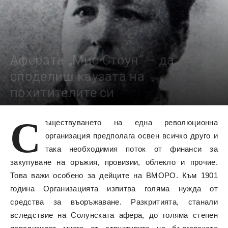
Аферата „Мис Стоун“ – да
споделиш каузата на
похитителите си
8796
С
ъществуването на една революционна
организация предполага освен всичко друго и
така необходимия поток от финанси за
закупуване на оръжия, провизии, облекло и прочие.
Това важи особено за дейците на ВМОРО. Към 1901
година Организацията изпитва голяма нужда от
средства за въоръжаване. Разкритията, станали
вследствие на Солунската афера, до голяма степен