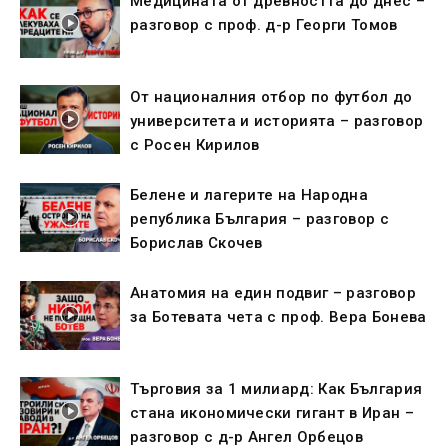
Медицината от древността до днес –
разговор с проф. д-р Георги Томов
От националния отбор по футбол до
университета и историята – разговор
с Росен Кирилов
Белене и лагерите на Народна
република България – разговор с
Борислав Скочев
Анатомия на един подвиг – разговор
за Ботевата чета с проф. Вера Бонева
Търговия за 1 милиард: Как България
стана икономически гигант в Иран –
разговор с д-р Ангел Орбецов