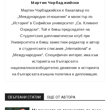
Мартин Чорбаджийски
Мартин Чорбаджийски е бакалавър по
„Международни отношения“ и магистър по
„История“ в Софийски университет „Св. Климент
Охридски“. Той е бивш председател на
Студентския дипломатически клуб при
Университета и бивш заместник-редактор и автор
в студентските списания „International“ и
„Международник“. Специфичен интерес има към
историята на българското
националноосвободително движение и историята
на българската външна политика и дипломация.
СВЪРЗАНИ СТАТИИ
ОЩЕ ОТ АВТОРА