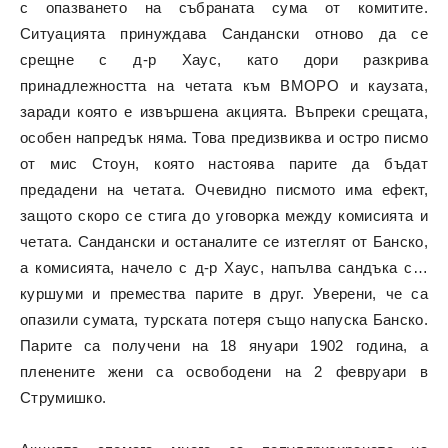
с опазването на събраната сума от комитите.
Ситуацията принуждава Сандански отново да се
срещне с д-р Хаус, като дори разкрива
принадлежността на четата към ВМОРО и каузата,
заради която е извършена акцията. Въпреки срещата,
особен напредък няма. Това предизвиква и остро писмо
от мис Стоун, която настоява парите да бъдат
предадени на четата. Очевидно писмото има ефект,
защото скоро се стига до уговорка между комисията и
четата. Сандански и останалите се изтеглят от Банско,
а комисията, начело с д-р Хаус, напълва сандъка с…
куршуми и премества парите в друг. Уверени, че са
опазили сумата, турската потеря също напуска Банско.
Парите са получени на 18 януари 1902 година, а
пленените жени са освободени на 2 февруари в
Струмишко.