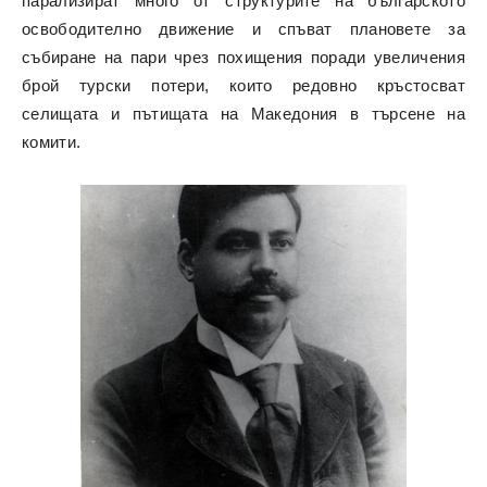
парализират много от структурите на българското
освободително движение и спъват плановете за
събиране на пари чрез похищения поради увеличения
брой турски потери, които редовно кръстосват
селищата и пътищата на Македония в търсене на
комити.