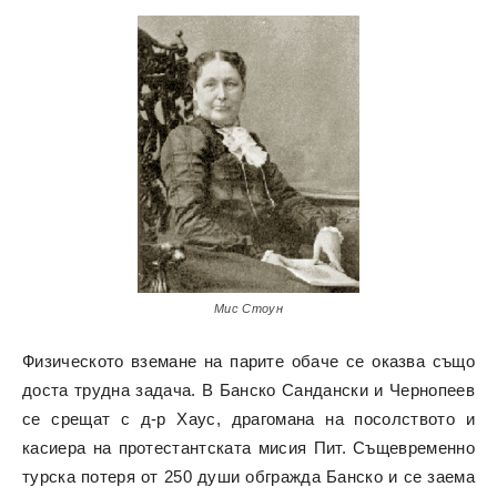
Мис Стоун
Физическото вземане на парите обаче се оказва също
доста трудна задача. В Банско Сандански и Чернопеев
се срещат с д-р Хаус, драгомана на посолството и
касиера на протестантската мисия Пит. Същевременно
турска потеря от 250 души обгражда Банско и се заема