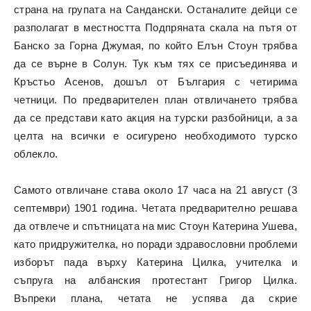
страна на групата на Сандански. Останалите дейци се
разполагат в местността Подпряната скала на пътя от
Банско за Горна Джумая, по който Елън Стоун трябва
да се върне в Солун. Тук към тях се присъединява и
Кръстьо Асенов, дошъл от България с четирима
четници. По предварителен план отвличането трябва
да се представи като акция на турски разбойници, а за
целта на всички е осигурено необходимото турско
облекло.
Самото отвличане става около 17 часа на 21 август (3
септември) 1901 година. Четата предварително решава
да отвлече и спътницата на мис Стоун Катерина Ушева,
като придружителка, но поради здравословни проблеми
изборът пада върху Катерина Цилка, учителка и
съпруга на албанския протестант Григор Цилка.
Въпреки плана, четата не успява да скрие