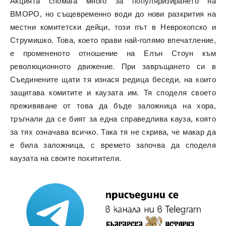
Акцията спомага много за популяризирането на
ВМОРО, но същевременно води до нови разкрития на
местни комитетски дейци, този път в Неврокопско и
Струмишко. Това, което прави най-голямо впечатление,
е промененото отношение на Елън Стоун към
революционното движение. При завръщането си в
Съединените щати тя изнася редица беседи, на които
защитава комитите и каузата им. Тя споделя своето
преживяване от това да бъде заложница на хора,
тръгнали да се бият за една справедлива кауза, която
за тях означава всичко. Така тя не скрива, че макар да
е била заложница, с времето започва да споделя
каузата на своите похитители.