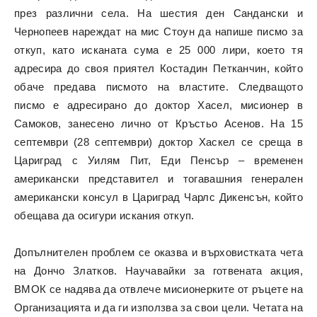
през различни села. На шестия ден Сандански и
Чернопеев нареждат на мис Стоун да напише писмо за
откуп, като исканата сума е 25 000 лири, което тя
адресира до своя приятел Костадин Петканчин, който
обаче предава писмото на властите. Следващото
писмо е адресирано до доктор Хасел, мисионер в
Самоков, занесено лично от Кръстьо Асенов. На 15
септември (28 септември) доктор Хаскел се среща в
Цариград с Уилям Пит, Еди Пенсър – временен
американски представител и тогавашния генерален
американски консул в Цариград Чарлс Дикенсън, който
обещава да осигури искания откуп.
Допълнителен проблем се оказва и върховистката чета
на Дончо Златков. Научавайки за готвената акция,
ВМОК се надява да отвлече мисионерките от ръцете на
Организацията и да ги използва за свои цели. Четата на