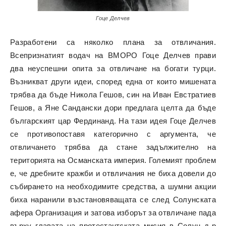
Гоце Делчев
Разработени са няколко плана за отвличания.
Всепризнатият водач на ВМОРО Гоце Делчев прави
два неуспешни опита за отвличане на богати турци.
Възникват други идеи, според една от които мишената
трябва да бъде Никола Гешов, син на Иван Евстратиев
Гешов, а Яне Сандански дори предлага целта да бъде
българският цар Фердинанд. На тази идея Гоце Делчев
се противопоставя категорично с аргумента, че
отвличането трябва да стане задължително на
територията на Османската империя. Големият проблем
е, че дребните кражби и отвличания не биха довели до
събирането на необходимите средства, а шумни акции
биха наранили възстановяващата се след Солунската
афера Организация и затова изборът за отвличане пада
върху главата на протестантската мисия в Солун д-р