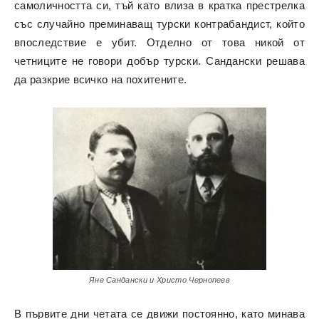
самоличността си, тъй като влиза в кратка престрелка
със случайно преминаващ турски контрабандист, който
впоследствие е убит. Отделно от това никой от
четниците не говори добър турски. Сандански решава
да разкрие всичко на похитените.
Яне Сандански и Христо Чернопеев
В първите дни четата се движи постоянно, като минава