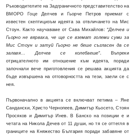
Ръководителите на Задграничното представителство на
ВМОРО Гоце Делчев и Гьорче Петров приемат с
известен скептицизъм идеята за отвличането на Мис
Стоун. Както научаваме от Сава Михайлов: “
Делчев и
Гьорчо не вярваха, че ще се вземат големи суми за
Мис Стоун и затуй Гьорчо не беше съгласен да се
залавя… Делчев се колебаеше
”. Въпреки
отрицателното им отношение към идеята, поради
започнали вече приготовления се решава акцията да
бъде извършена на отговорността на тези, заели се с
нея.
Първоначално в акцията се включват петима – Яне
Сандански, Христо Чернопеев, Димитър Кьосето, Стоян
Просяков и Димитър Инев. В Банско на позиции е и
четата на Никола Дечев от 11 души, но тя се оттегля в
границите на Княжество България поради забавяне от