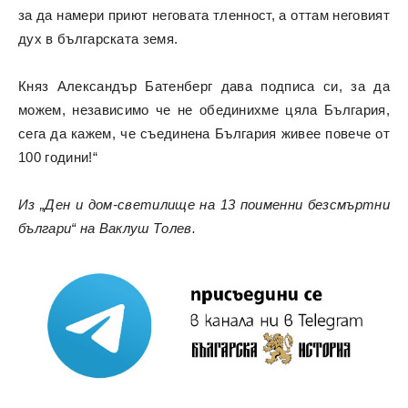
за да намери приют неговата тленност, а оттам неговият
дух в българската земя.
Княз Александър Батенберг дава подписа си, за да
можем, независимо че не обединихме цяла България,
сега да кажем, че съединена България живее повече от
100 години!“
Из „Ден и дом-светилище на 13 поименни безсмъртни
българи“ на Ваклуш Толев.