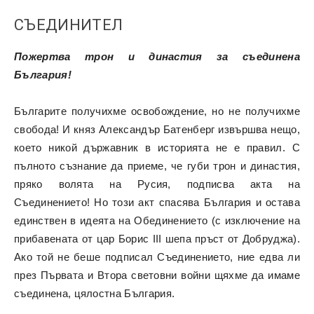
СЪЕДИНИТЕЛ
Пожертва трон и династия за съединена
България!
Българите получихме освобождение, но не получихме
свобода! И княз Александър Батенберг извършва нещо,
което никой държавник в историята не е правил. С
пълното съзнание да приеме, че губи трон и династия,
пряко волята на Русия, подписва акта на
Съединението! Но този акт спасява България и остава
единствен в идеята на Обединението (с изключение на
прибавената от цар Борис III шепа пръст от Добруджа).
Ако той не беше подписал Съединението, ние едва ли
през Първата и Втора световни войни щяхме да имаме
съединена, цялостна България.