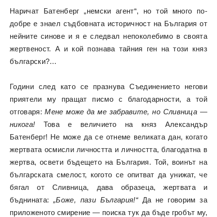
Наричат Батенберг „немски агент“, но той много по-
добре е знаел съдбовната историчност на България от
нейните синове и я е следвал непоколебимо в своята
жертвеност. А и кой познава тайния ген на този княз
български?…
Години след като се празнува Съединението негови
приятели му пращат писмо с благодарности, а той
отговаря:
Мене може да ме забравите, но Сливница —
никога!
Това е величието на княз Александър
Батенберг! Не може да се отнеме великата дан, когато
жертвата осмисли личността и личността, благодатна в
жертва, освети бъдещето на България. Той, воинът на
българската смелост, когото се опитват да унижат, че
бягал от Сливница, дава образеца, жертвата и
бъднината:
„Боже, пази България!“
Да не говорим за
приложеното смирение — поиска тук да бъде гробът му,