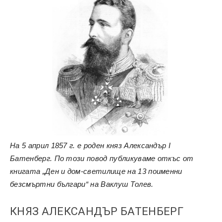
На 5 април 1857 г. е роден княз Александър І
Батенберг. По този повод публикуваме откъс от
книгата „Ден и дом-светилище на 13 поименни
безсмъртни българи“ на Ваклуш Толев.
КНЯЗ АЛЕКСАНДЪР БАТЕНБЕРГ