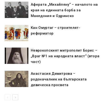
Аферата „Михайляну“ – началото на
края на единната борба за
Македония и Одринско
Кан Омуртаг – строителят-
реформатор
Неврокопският митрополит Борис –
„Враг №1 на народната власт“ (втора
част)
Анастасия Димитрова –
родоначалник на българската
девическа просвета