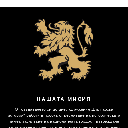
НАШАТА МИСИЯ
От създаването си до днес сдружение „Българска
история” работи в посока опресняване на историческата
памет, засилване на националната гордост, възраждане
на забравени личности и епизоди от близкото и далечно