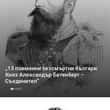
„13 поименни безсмъртни българи:
Княз Александър Батенберг –
Съединител“
3377