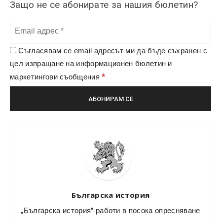
Защо не се абонирате за нашия бюлетин?
Съгласявам се email адресът ми да бъде съхранен с
цел изпращане на информационен бюлетин и
*
маркетингови съобщения
Българска история
„Българска история” работи в посока опресняване