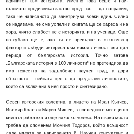
афинитет към историята. Именно това беше и най-
голямото предизвикателство пред нас – да направим,
така че написаното да заинтригува всеки един. Силно
се надяваме, че сме успели и книгата ще се хареса и на
хора, чиято слабост не е историята, и на ученици. Още
по-хубаво ще е, ако тя се превърне в отключващ
фактор и събуди интереса към някоя личност или цял
период от българската история. Точно затова
„Българската история в 100 личности“
не претендира да
има тежестта на задълбочен научен труд, а дори
обратното – нейната цел е да представи личностите,
които са включени в нея просто и синтезирано.
Освен авторския колектив, в лицето на Иван Кънчев,
Ивомир Колев и Марио Мишев, в последните месеци по
книгата работеха и още няколко човека. На първо място
трябва да споменем Момчил Тодоров, който всъщност
даде идеята за написването й. Научен консултант и