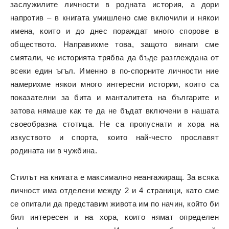
заслужилите личности в родната история, а дори
напротив – в книгата умишлено сме включили и някои
имена, които и до днес пораждат много спорове в
обществото. Направихме това, защото винаги сме
смятали, че историята трябва да бъде разглеждана от
всеки един ъгъл. Именно в по-спорните личности ние
намерихме някои много интересни истории, които са
показателни за бита и манталитета на българите и
затова нямаше как те да не бъдат включени в нашата
своеобразна стотица. Не са пропуснати и хора на
изкуството и спорта, които най-често прославят
родината ни в чужбина.
Стилът на книгата е максимално неангажиращ. За всяка
личност има отделени между 2 и 4 страници, като сме
се опитали да представим живота им по начин, който би
бил интересен и на хора, които нямат определен