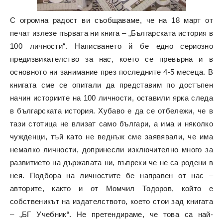
С огромна радост ви съобщаваме, че на 18 март от
печат излезе първата ни книга –
„Българската история в
100 личности“
. Написването й бе едно сериозно
предизвикателство за нас, което се превърна и в
основното ни занимание през последните 4-5 месеца. В
книгата сме се опитали да представим по достъпен
начин историите на 100 личности, оставили ярка следа
в българската история. Хубаво е да се отбележи, че в
тази стотица не влизат само българи, а има и няколко
чужденци, тъй като не веднъж сме заявявали, че има
немалко личности, допринесли изключително много за
развитието на държавата ни, въпреки че не са родени в
нея. Подбора на личностите бе направен от нас –
авторите, както и от Момчил Тодоров, който е
собственикът на издателството, което стои зад книгата
–
„БГ Учебник“
. Не претендираме, че това са най-