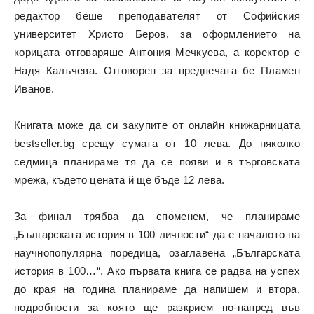
редактор беше преподавателят от Софийския
университет Христо Беров, за оформлението на
корицата отговаряше Антония Мечкуева, а коректор е
Надя Калъчева. Отговорен за предпечата бе Пламен
Иванов.
Книгата може да си закупите от
онлайн книжарницата
bestseller.bg
срещу сумата от 10 лева. До няколко
седмица планираме тя да се появи и в търговската
мрежа, където цената й ще бъде 12 лева.
За финал трябва да споменем, че планираме
„Българската история в 100 личности“ да е началото на
научнопопулярна поредица, озаглавена „Българската
история в 100…“. Ако първата книга се радва на успех
до края на година планираме да напишем и втора,
подробности за която ще разкрием по-напред във