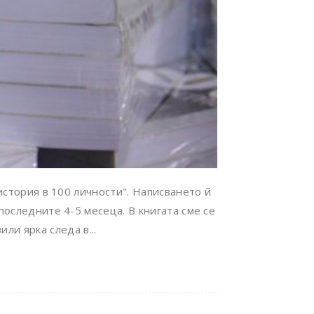
история в 100 личности". Написването й
последните 4-5 месеца. В книгата сме се
ли ярка следа в...