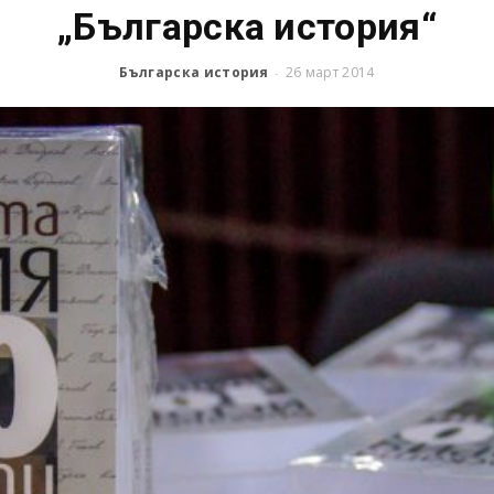
„Българска история“
Българска история
26 март 2014
-