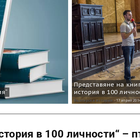
Представяне на книг
ия“
история в 100 лично
Българска история
-
17 април 201
стория в 100 личности“ – п