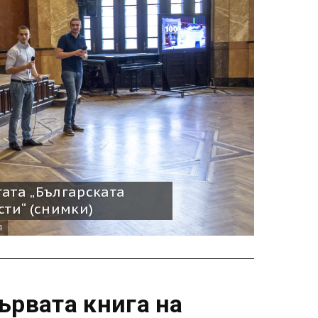
ата „Българската
сти“ (снимки)
4
ървата книга на