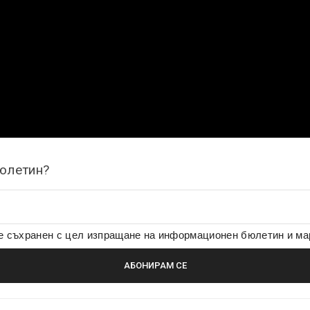
бюлетин?
де съхранен с цел изпращане на информационен бюлетин и м