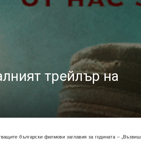
лният трейлър на
уващите български филмови заглавия за годината – „Възвише