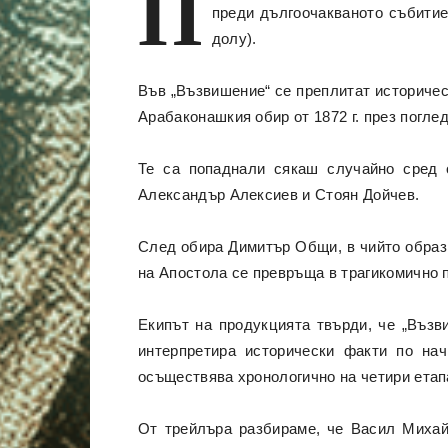
П
преди дългоочакваното събитие
долу).
Във „Възвишение“ се преплитат историчес
Арабаконашкия обир от 1872 г. през погле
Те са попаднали сякаш случайно сред 
Александър Алексиев и Стоян Дойчев.
След обира Димитър Общи, в чийто образ 
на Апостола се превръща в трагикомично 
Екипът на продукцията твърди, че „Възв
интерпретира исторически факти по на
осъществява хронологично на четири етапа 
От трейлъра разбираме, че Васил Михай