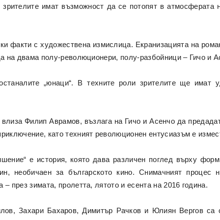
 зрителите имат възможност да се потопят в атмосферата н
ки факти с художествена измислица. Екранизацията на рома
да на двама полу-революционери, полу-разбойници – Гичо и А
останалите „юнаци“. В техните роли зрителите ще имат у
влиза Филип Аврамов, възлага на Гичо и Асенчо да предада
приключение, като техният революционен ентусиазъм е измест
ишение“ е история, която дава различен поглед върху фор
чин, необичаен за българското кино. Снимачният процес 
– през зимата, пролетта, лятото и есента на 2016 година.
лов, Захари Бахаров, Димитър Рачков и Юлиян Вергов са с