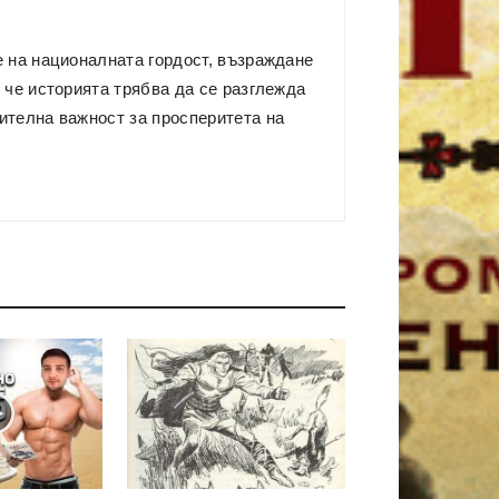
е на националната гордост, възраждане
 че историята трябва да се разглежда
ителна важност за просперитета на