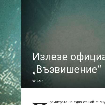
Излезе официа
„Възвишение“
3237
ремиерата на едно от най-вълн