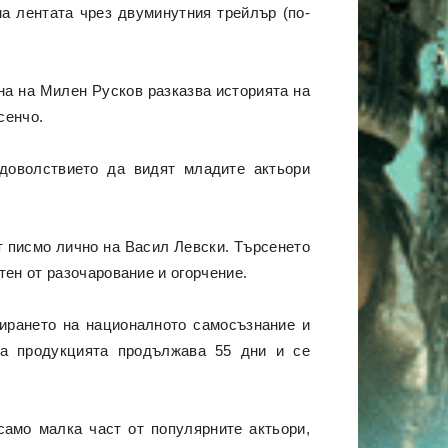
а лентата чрез двуминутния трейлър (по-
на на Милен Русков разказва историята на
сенчо.
доволствието да видят младите актьори
т писмо лично на Васил Левски. Търсенето
ен от разочарование и огорчение.
мирането на националното самосъзнание и
на продукцията продължава 55 дни и се
амо малка част от популярните актьори,