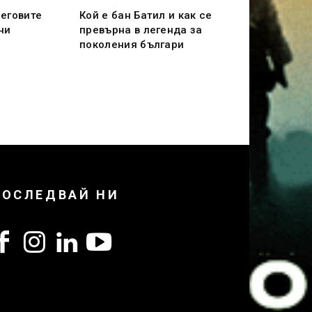
неговите
Кой е бан Батил и как се
ни
превърна в легенда за
я
поколения българи
ПОСЛЕДВАЙ НИ