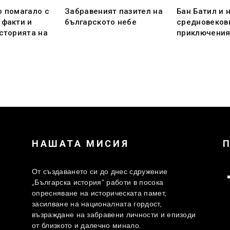
о помагало с
Забравеният пазител на
Бан Батил и 
 факти и
българското небе
средновеков
историята на
приключени
НАШАТА МИСИЯ
От създаването си до днес сдружение
„Българска история” работи в посока
опресняване на историческата памет,
засилване на националната гордост,
възраждане на забравени личности и епизоди
от близкото и далечно минало.