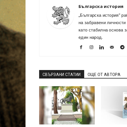
Българска история
„Българска история” ра
на забравени личности 
като стабилна основа з
един народ.
СВЪРЗАНИ СТАТИИ
ОЩЕ ОТ АВТОРА