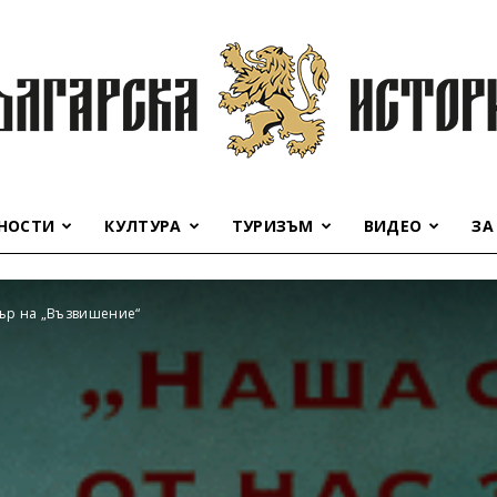
НОСТИ
КУЛТУРА
ТУРИЗЪМ
ВИДЕО
ЗА
Българска
ър на „Възвишение“
история