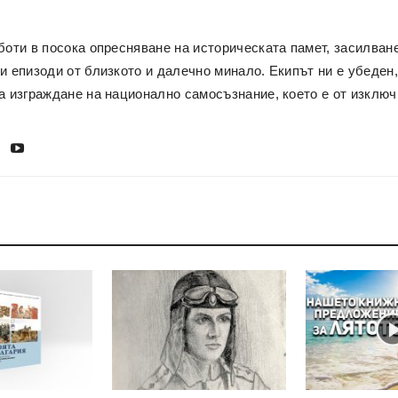
боти в посока опресняване на историческата памет, засилван
и епизоди от близкото и далечно минало. Екипът ни е убеден,
а изграждане на национално самосъзнание, което е от изключ