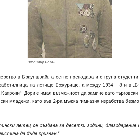
Владимир Балан
рство в Брауншвайг, а сетне преподава и с група студенти 
работилница на летище Божурище, а между 1934 – 8 и в „Б
Капрони“. Дори е имал възможност да замине като търговски 
ски младежи, като във 2-ра мъжка гимназия изработва безмот
тински летец се създава за десетки години, благодарение
аистина да бъде призван.“