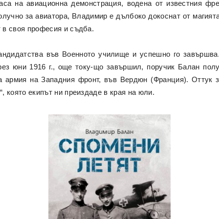
аса на авиационна демонстрация, водена от известния фре
лучно за авиатора, Владимир е дълбоко докоснат от магият
т в своя професия и съдба.
андидатства във Военното училище и успешно го завършва
През юни 1916 г., още току-що завършил, поручик Балан пол
та армия на Западния фронт, във Вердюн (Франция).
Оттук 
“, която екипът ни преиздаде в края на юли.