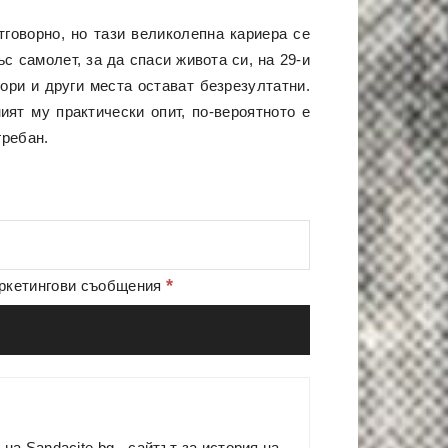
говорно, но тази великолепна кариера се
с самолет, за да спаси живота си, на 29-и
ори и други места остават безрезултатни.
ият му практически опит, по-вероятното е
гребан.
*
аркетингови съобщения
л на
Sandacite.bg
- сайтът за история на