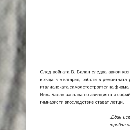
След войната В. Балан следва авиоинжене
връща в България, работи в ремонтната 
италианската самолетостроителна фирма „
Инж. Балан запалва по авиацията и софий
гимназисти впоследствие стават летци.
„Един ис
трябва н