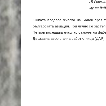
„В Герман
му се да
Книгата предава живота на Балан през т
българската авиация. Той лично се застъп
Петров посещава няколко самолетни фабри
Държавна аеропланна работилница (ДАР) 