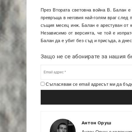
През Втората световна война В. Балан е
превръща в неговия най-голям враг след п
същия месец инж. Балан е арестуван от к
Независимо от версията, че той е изпрат
Балан да е убит без съд и присъда, а днес
Защо не се абонирате за нашия 
Съгласявам се email адресът ми да бъ
Антон Оруш
Антон Оруш е колекцио