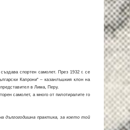
създава спортен самолет. През 1932 г. се
ългарски Капрони“ – казанлъшкия клон на
представител в Лима, Перу.
орен самолет, а много от пилотиралите го
 на дългогодишна практика, за което той