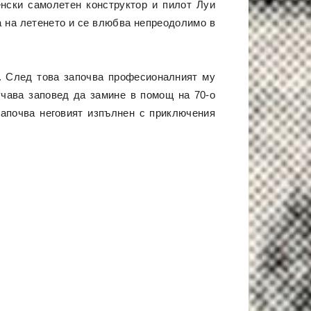
нски самолетен конструктор и пилот Луи
а на летенето и се влюбва непреодолимо в
. След това започва професионалният му
учава заповед да замине в помощ на 70-о
започва неговият изпълнен с приключения