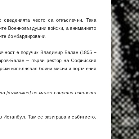
о сведенията често са откъслечни. Така
ките Военновъздушни войски, a вниманието
ките бомбардировачи.
ичност е поручик Владимир Балан (1895 –
доров-Балан – първи ректор на Софийския
орски изпълнявал бойни мисии и поръчения
ява [възможно] по-малко спиртни питиета
 в Истанбул. Там се разиграва и събитието,