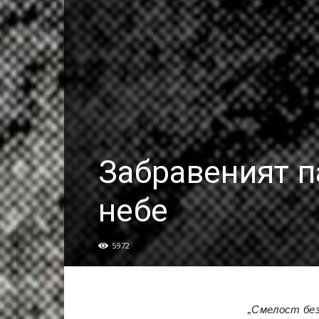
Забравеният п
небе
5972
„Смелост без