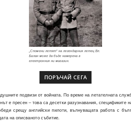
„Спомени летят“ на легендарния летец Вл.
Балан може да бъде намерена в
електронния ни магазин.
ПОРЪЧАЙ СЕГА
здушните подвизи от войната. По време на летателната служ
нът е пресен – това са десетки разузнавания, спецификите н
беди срещу английски пилоти, вълнуващата работа с бълг
ата на описваното събитие.