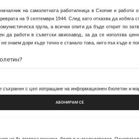
 началник на самолетната работилница в Скопие и работи от
реврата на 9 септември 1944. След като отказва да избяга съ
омунистическа група, а всички опити да бъде открит по затв
ен да работи в съветски авиозавод, за да се използва ценн
 не знаем дори къде точно е станало това, нито пък къде е по
бюлетин?
де съхранен с цел изпращане на информационен бюлетин и м
нер на българска техника, блогър и изследовател. Основате