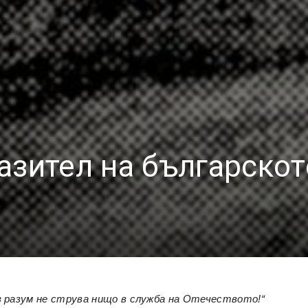
азител на българскот
 разум не струва нищо в служба на Отечеството!“