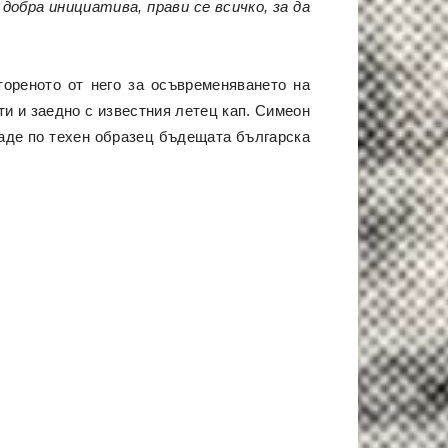
 добра инициатива, прави се всичко, за да
тореното от него за осъвременяването на
ти и заедно с известния летец кап. Симеон
даде по техен образец бъдещата българска