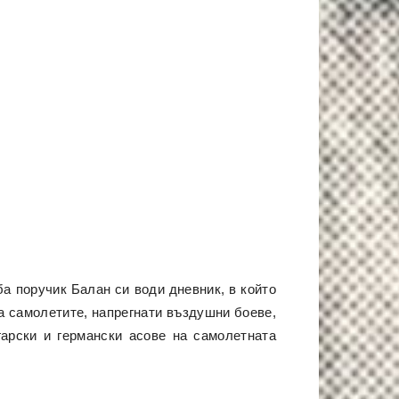
ба поручик Балан си води дневник, в който
а самолетите, напрегнати въздушни боеве,
арски и германски асове на самолетната