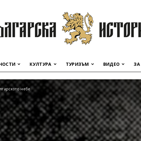
НОСТИ
КУЛТУРА
ТУРИЗЪМ
ВИДЕО
ЗА
Българска
лгарското небе
история