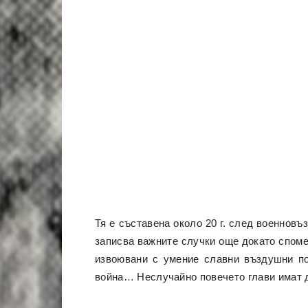
Тя е съставена около 20 г. след военновъ
записва важните случки още докато споме
извоювани с умение славни въздушни по
война… Неслучайно повечето глави имат д