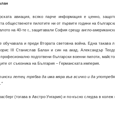
алан
рската авиация, всяко парче информация е ценно, защот
ата общественоте пилотите ни от първите години на българс
чалото на 40-те г., защитавали София срещу англо-американс
е обучавала и преди Втората световна война. Една такава л
Борис ІІІ Станислав Балан и син на акад. Александър Тео
е професионално подготвени български военни пилоти, майст
ците от съюзника на България – Германската империя.
тински летец трябва да има мяра във всичко и да употреб
.“
расберг (тогава в Австро-Унгария) и по-късно следва в колеж