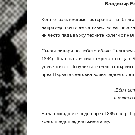
Владимир Б
Когато разглеждаме историята на бълга
например, почти не са известни на широк
ни често пада върху техните колеги от на
Смели рицари на небето обаче България 
1944), брат на личния секретар на цар 
университет. Поручикът е един от първит
през Първата световна война редом с лет
„Един ис
и тютюн
Балан-младши е роден през 1895 г. в гр. П
което предопределя живота му.