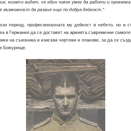
ия, когато видят, че един човек умее да работи и проявява
де възможност да развие още по-добра дейност.“
ози период, професионалната му дейност в небето, но и с
ва в Германия да се доставят на армията съвременни самоле
ки на съюзника и изисква чертежи и планове, за да се съз
в Божурище.