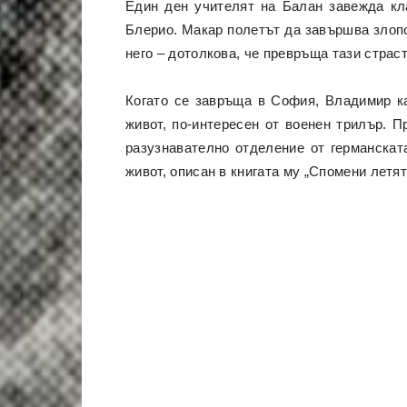
Един ден учителят на Балан завежда кл
Блерио. Макар полетът да завършва злопо
него – дотолкова, че превръща тази страс
Когато се завръща в София, Владимир к
живот, по-интересен от военен трилър. 
разузнавателно отделение от германска
живот, описан в книгата му „Спомени летят