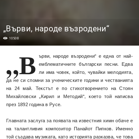
„Върви, народе възродени“
10508
„В
ърви, народе възродени“ е една от най-
емблематичните български песни. Едва
ли има човек, който, чувайки мелодията,
да не си спомни за ученическите години и честванията
на 24 май. Текстът е по стихотворението на Стоян
Михайловски „Кирил и Методий“, което той написва
през 1892 година в Русе.
Главната заслуга за появата на известния химн обаче е
на талантливия композитор Панайот Пипков. Именно
той създава музиката, като историята разказва, че това