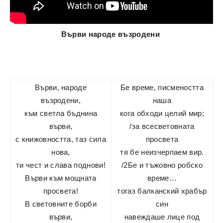
Върви народе възродени
Върви, народе
Бе време, писмеността
възродени,
наша
към светла бъднина
кога обходи целий мир;
върви,
/за всесветовната
с книжовността, таз сила
просвета
нова,
тя бе неизчерпаем вир.
ти чест и слава поднови!
/2Бе и тъжовно робско
Върви към мощната
време…
просвета!
тогаз балканский храбър
В световните борби
син
върви,
навеждаше лице под