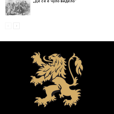
„Де се е чуло видело“