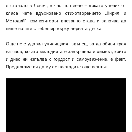
е станало в Ловеч, в час по пеене – докато ученик от
класа чете вдъхновено стихотворението „Кирил и
Методий“, композиторът внезапно става и започва да
пише нотите с тебешир върху черната дъска.
Още не е ударил училищният звънец, за да обяви края
на часа, когато мелодията е завършена и химнът, който
и днес ни изпълва с гордост и самоуважение, е факт.
Предлагаме ви да му се насладите още веднъж.