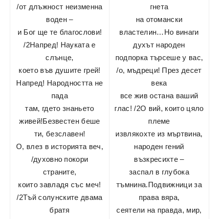
/от длъжност неизменна
гнета
воден –
на отомански
и Бог ще те благослови!
властелин…Но винаги
/2Напред! Науката е
духът народен
слънце,
подпорка търсеше у вас,
което във душите грей!
/о, мъдреци! През десет
Напред! Народността не
века
пада
все жив остана ваший
там, гдето знаньето
глас! /2О вий, които цяло
живей!Безвестен беше
племе
ти, безславен!
извлякохте из мъртвина,
О, влез в историята веч,
народен гений
/духовно покори
възкресихте –
страните,
заспал в глубока
които завладя със меч!
тъмнина.Подвижници за
/2Тъй солунските двама
права вяра,
братя
сеятели на правда, мир,