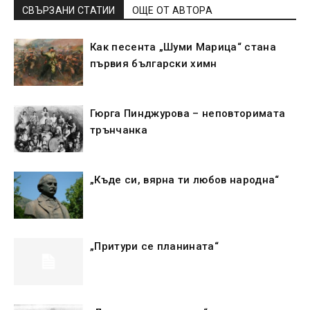
СВЪРЗАНИ СТАТИИ
ОЩЕ ОТ АВТОРА
Как песента „Шуми Марица“ стана
първия български химн
Гюрга Пинджурова – неповторимата
трънчанка
„Къде си, вярна ти любов народна“
„Притури се планината“