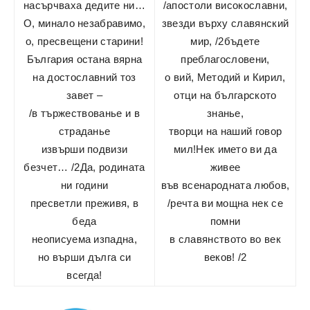
насърчваха дедите ни…
/апостоли високославни,
О, минало незабравимо,
звезди върху славянский
о, пресвещени старини!
мир, /2бъдете
България остана вярна
преблагословени,
на достославний тоз
о вий, Методий и Кирил,
завет –
отци на българското
/в тържествованье и в
знанье,
страданье
творци на наший говор
извърши подвизи
мил!Нек името ви да
безчет… /2Да, родината
живее
ни години
във всенародната любов,
пресветли преживя, в
/речта ви мощна нек се
беда
помни
неописуема изпадна,
в славянството во век
но върши дълга си
веков! /2
всегда!