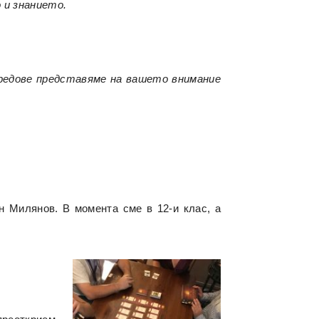
 и знанието.
 редове представяме на вашето внимание
н Милянов. В момента сме в 12-и клас, а