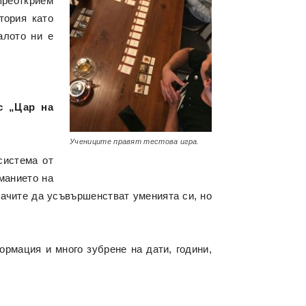
преоткрием
тория като
алото ни е
с „Цар на
Учениците правят тестова игра.
система от
манието на
грачите да усъвършенстват уменията си, но
рмация и много зубрене на дати, години,