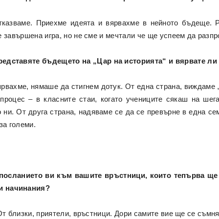
тказваме. Приехме идеята и вярвахме в нейното бъдеще. Р
 завършена игра, но не сме и мечтали че ще успеем да разп
редставяте бъдещето на „Цар на историята“ и вярвате ли 
ярвахме, нямаше да стигнем дотук. От една страна, виждаме 
процес – в класните стаи, когато учениците сякаш на шега
 ни. От друга страна, надяваме се да се превърне в една се
за големи.
 посланието ви към вашите връстници, които тепърва ще
и начинания?
От близки, приятели, връстници. Дори самите вие ще се съмня