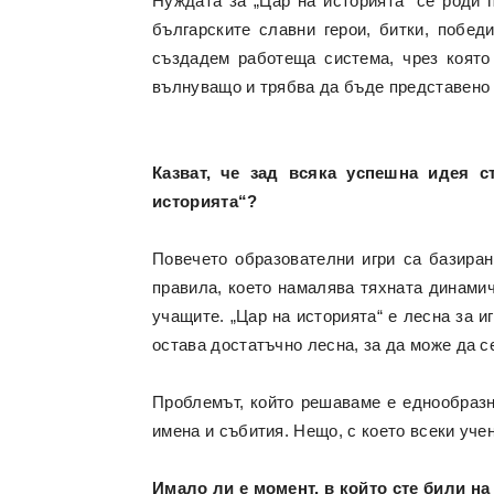
Нуждата за „Цар на историята” се роди 
българските славни герои, битки, побед
създадем работеща система, чрез която
вълнуващо и трябва да бъде представено 
Казват, че зад всяка успешна идея 
историята“?
Повечето образователни игри са базиран
правила, което намалява тяхната динамич
учащите. „Цар на историята“ е лесна за и
остава достатъчно лесна, за да може да с
Проблемът, който решаваме е еднообразн
имена и събития. Нещо, с което всеки уче
Имало ли е момент, в който сте били на 