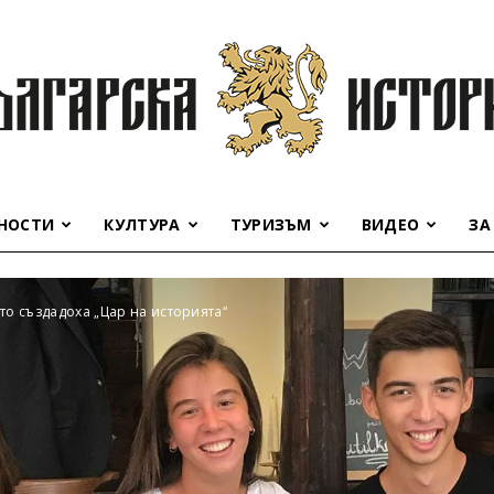
НОСТИ
КУЛТУРА
ТУРИЗЪМ
ВИДЕО
ЗА
Българска
то създадоха „Цар на историята“
история