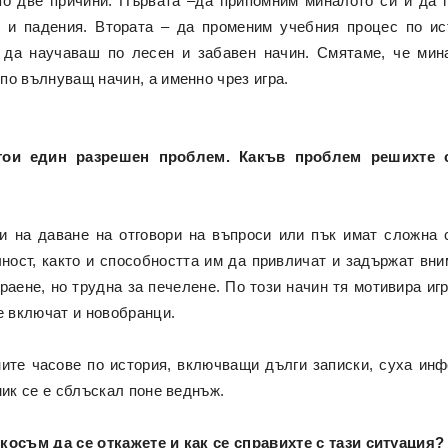
по две причини. Първата –да припомним миналото си и да 
и и падения. Втората – да променим учебния процес по ис
 да научаваш по лесен и забавен начин. Смятаме, че мин
по вълнуващ начин, а именно чрез игра.
стои един разрешен проблем. Какъв проблем решихте 
и на даване на отговори на въпроси или пък имат сложна 
ност, както и способността им да привличат и задържат вни
граене, но трудна за печелене. По този начин тя мотивира и
е включат и новобранци.
ите часове по история, включващи дълги записки, суха инфо
ник се е сблъскал поне веднъж.
косъм да се откажете и как се справихте с тази ситуация?