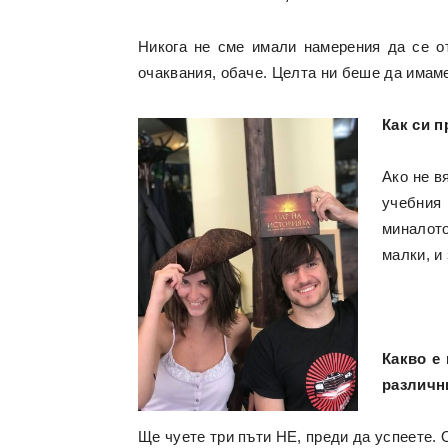
Никога не сме имали намерения да се о
очаквания, обаче. Целта ни беше да имаме
Как си п
Ако не в
учебния 
миналото
малки, и 
Какво е
различн
Ще чуете три пъти НЕ, преди да успеете. 