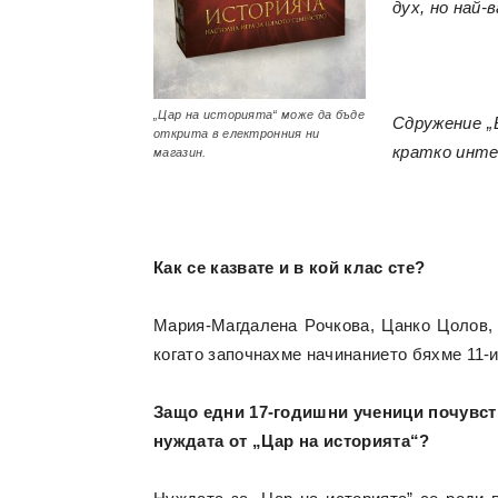
дух, но най
„Цар на историята“ може да бъде
Сдружение „
открита в електронния ни
кратко инте
магазин.
Как се казвате и в кой клас сте?
Мария-Магдалена Рочкова, Цанко Цолов, 
когато започнахме начинанието бяхме 11-
Защо едни 17-годишни ученици почувст
нуждата от „Цар на историята“?