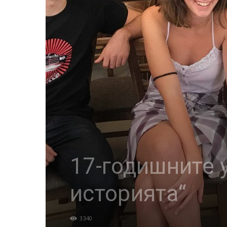
17-годишните 
историята“
3340