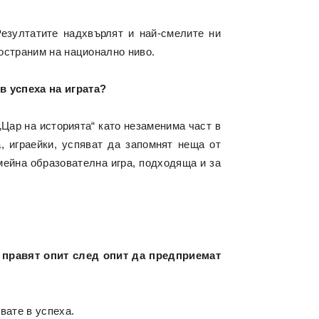
езултатите надхвърлят и най-смелите ни
ространим на национално ниво.
в успеха на играта?
„Цар на историята“ като незаменима част в
, играейки, успяват да запомнят неща от
мейна образователна игра, подходяща и за
 правят опит след опит да предприемат
вате в успеха.