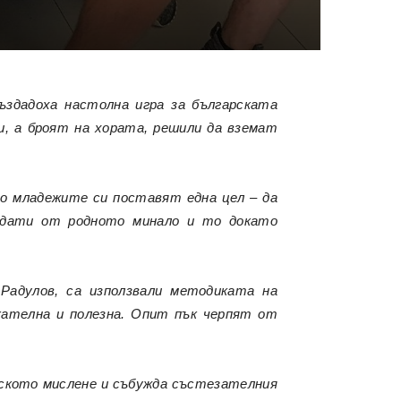
ъздадоха настолна игра за българската
и, а броят на хората, решили да вземат
о младежите си поставят една цел – да
и дати от родното минало и то докато
Радулов, са използвали методиката на
кателна и полезна. Опит пък черпят от
еското мислене и събужда състезателния