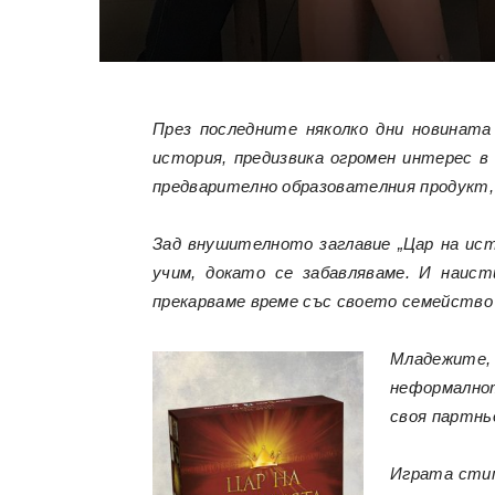
През последните няколко дни новината
история, предизвика огромен интерес в
предварително образователния продукт, 
Зад внушителното заглавие
„Цар на ис
учим, докато се забавляваме. И наис
прекарваме време със своето семейство
Младежите,
неформалнот
своя партньо
Играта стим