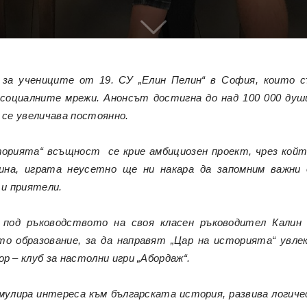
 за учениците от 19. СУ „Елин Пелин“ в София, които с
 социалните мрежи. Анонсът достигна до над 100 000 душ
се увеличава постоянно.
торията“
всъщност се крие амбициозен проект, чрез койт
тина, играта неусетно ще ни накара да запомним важн
 и приятели.
 под ръководството на своя класен ръководител Калин 
о образование, за да направят „Цар на историята“ увле
р – клуб за настолни игри „Абордаж“.
улира интереса към българската история, развива логич