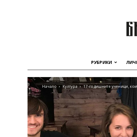
РУБРИКИ
ЛИЧ
Начало
Култура
17-годишните ученици, кои