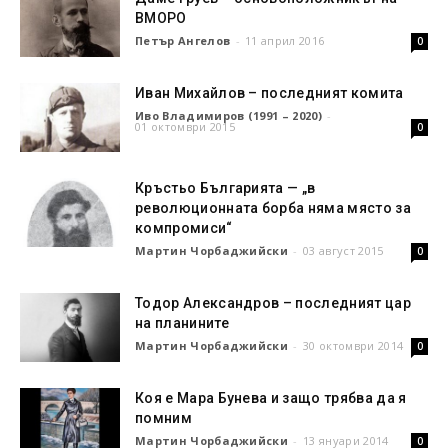
ВМОРО
Петър Ангелов
-
11 април 2016
0
Иван Михайлов – последният комита
Иво Владимиров (1991 – 2020)
-
01 октомври 2015
0
Кръстьо Българията — „в
революционната борба няма място за
компромиси“
Мартин Чорбаджийски
-
03 август 2015
0
Тодор Александров – последният цар
на планините
Мартин Чорбаджийски
-
30 октомври 2014
0
Коя е Мара Бунева и защо трябва да я
помним
Мартин Чорбаджийски
-
13 януари 2014
0