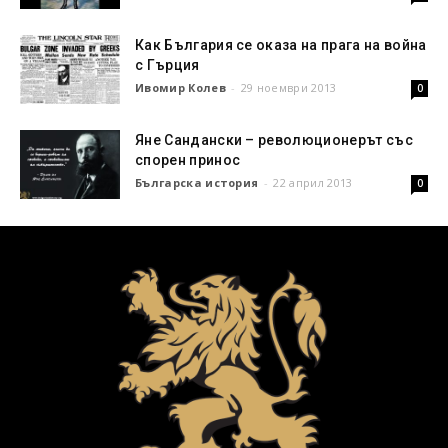
Как България се оказа на прага на война
с Гърция
Ивомир Колев
-
29 ноември 2013
0
Яне Сандански – революционерът със
спорен принос
Българска история
-
22 април 2013
0