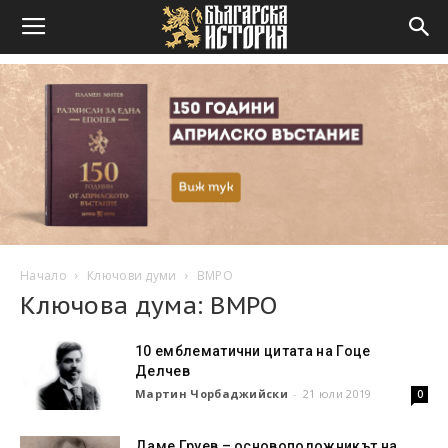
Начало
Ключови думи
ВМРО
Ключова дума: ВМРО
10 емблематични цитата на Гоце
Делчев
Мартин Чорбаджийски
-
21 юли 2019
0
Даме Груев – основоположникът на