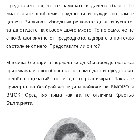
Представете си, че се намирате в дадена област. Тя
има своите проблеми, трудности и нужди, но там е
целият Ви живот. Изведнъж решавате да я напуснете,
за да отидете на съвсем друго място. То не само, че не
е по-благоприятно от предходното, а дори е в по-тежко
състояние от него. Представяте ли си го?
Мнозина българи в периода след Освобождението са
притежавали способността не само да си представят
подобен сценарий, но и да го реализират. Такъв е
примерът на безброй четници и войводи на ВМОРО и
ВМОК. Сред тях няма как да не отличим Кръстьо
Българията.