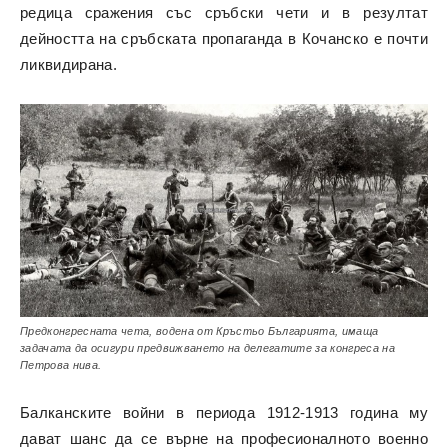
редица сражения със сръбски чети и в резултат
дейността на сръбската пропаганда в Кочанско е почти
ликвидирана.
Предконгресната чета, водена от Кръстьо Българията, имаща
задачата да осигури предвижването на делегатите за конгреса на
Петрова нива.
Балканските войни в периода 1912-1913 година му
дават шанс да се върне на професионалното военно