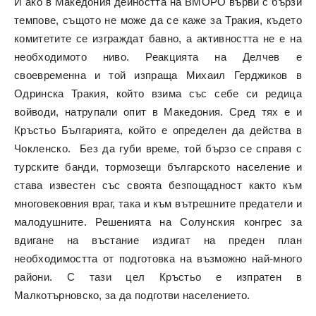
И ако в Македония дейността на ВМОРО върви с бързи
темпове, същото не може да се каже за Тракия, където
комитетите се изграждат бавно, а активността не е на
необходимото ниво. Реакцията на Делчев е
своевременна и той изпраща Михаил Герджиков в
Одринска Тракия, който взима със себе си редица
войводи, натрупали опит в Македония. Сред тях е и
Кръстьо Българията, който е определен да действа в
Чокленско. Без да губи време, той бързо се справя с
турските банди, тормозещи българското население и
става известен със своята безпощадност както към
многовековния враг, така и към вътрешните предатели и
малодушните. Решенията на Солунския конгрес за
вдигане на въстание издигат на преден план
необходимостта от подготовка на възможно най-много
райони. С тази цел Кръстьо е изпратен в
Малкотърновско, за да подготви населението.