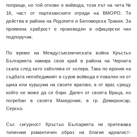
поприще, но той отново е войвода, този път на чета №
16, част от партизанските отряди на ВМОРО. Тя
действа в района на Родопите и Беломорска Тракия. За
проявена храброст е произведен в офицерски чин
подпоручик.
По време на Междусъюзническата война Кръстьо
Българията намира своя край в района на Черната
скала след като заболява от холера. Така по ирония на
съдбата непобедимият и суров войвода е повален не от
щика или куршума на своите врагове, а от враг, срещу
който не може да се бори. Далеч от своята Враца, но
погребан в своята Македония, в гр. Демирхисар,
Серско.
Със сигурност Кръстьо Българията не притежава
типичния романтичен образ на благия идеалист-