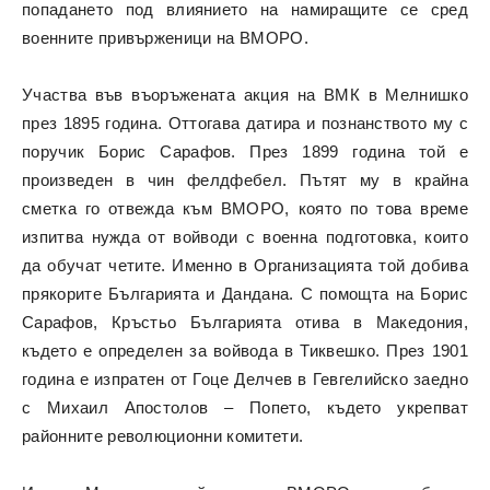
попадането под влиянието на намиращите се сред
военните привърженици на ВМОРО.
Участва във въоръжената акция на ВМК в Мелнишко
през 1895 година. Оттогава датира и познанството му с
поручик Борис Сарафов. През 1899 година той е
произведен в чин фелдфебел. Пътят му в крайна
сметка го отвежда към ВМОРО, която по това време
изпитва нужда от войводи с военна подготовка, които
да обучат четите. Именно в Организацията той добива
прякорите Българията и Дандана. С помощта на Борис
Сарафов, Кръстьо Българията отива в Македония,
където е определен за войвода в Тиквешко. През 1901
година е изпратен от Гоце Делчев в Гевгелийско заедно
с Михаил Апостолов – Попето, където укрепват
районните революционни комитети.