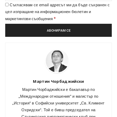
Съгласявам се email адресът ми да бъде съхранен с
цел изпращане на информационен бюлетин и
*
маркетингови съобщения
Мартин Чорбаджийски
Мартин Чорбаджийски е бакалавър по
„Международни отношения“ и магистър по
„История“ в Софийски университет „Св. Климент
Охридски“. Той е бивш председател на
Студентския дипломатически клуб при