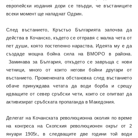
европейски издания дори се твърди, че въстаниците
всеки момент ще нападнат Одрин.
След въстанието, Кръстьо Българията започва да
действа в Кочанско, където се отправя с малка чета от
пет души, която постепенно нараства. Идеята му е да
създаде мощна бойна сила на ВМОРО в района.
Заминава за България, откъдето се завръща с нови
четници, много от които негови бойни другари от
въстанието. Променената обстановка след въстанието
обаче принуждава четата да води борба и срещу
идващите от север сръбски чети, които се опитват да
активизират сръбската пропаганда в Македония.
Делегат на Кочанската революционна околия по време
на конгреса на Скопския революционен окръг от 2
януари 1905г., в следващите две години той води