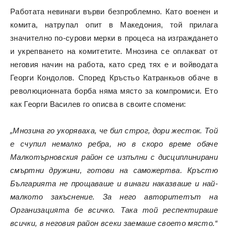
Работата невинаги върви безпроблемно. Като военен и
комита, натрупал опит в Македония, той прилага
значително по-сурови мерки в процеса на изграждането
и укрепването на комитетите. Мнозина се оплакват от
неговия начин на работа, като сред тях е и войводата
Георги Кондолов. Според Кръстьо Катранкьов обаче в
революционната борба няма място за компромиси. Ето
как Георги Василев го описва в своите спомени:
„Мнозина го укоряваха, че бил строг, дори жесток. Той
е счупил немалко ребра, но в скоро време обаче
Малкотърновския район се изпълни с дисциплинирани
смъртни дружини, готови на саможертва. Кръстю
Българията не прощаваше и винаги наказваше и най-
малкото закъснение. За него авторитетът на
Организацията бе всичко. Така той респектираше
всички, в неговия район всеки заемаше своето място.“