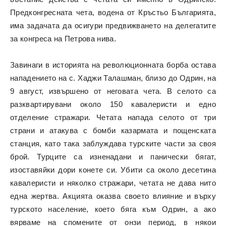
Предконгресната чета, водена от Кръстьо Българията,
има задачата да осигури предвижването на делегатите
за конгреса на Петрова нива.
Завинаги в историята на революционната борба остава
нападението на с. Хаджи Талашман, близо до Одрин, на
9 август, извършено от неговата чета. В селото са
разквартирувани около 150 кавалеристи и едно
отделениe стражари. Четата напада селото от три
страни и атакува с бомби казармата и пощенската
станция, като така заблуждава турските части за своя
брой. Турците са изненадани и панически бягат,
изоставяйки дори конете си. Убити са около десетина
кавалеристи и няколко стражари, четата не дава нито
една жертва. Акцията оказва своето влияние и върху
турското население, което бяга към Одрин, а ако
вярваме на спомените от онзи период, в някои