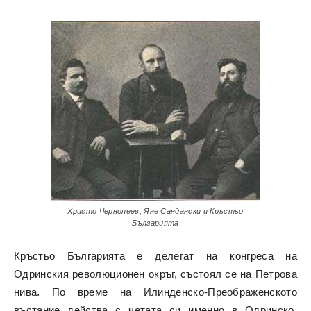
Христо Чернопеев, Яне Сандански и Кръстьо
Българията
Кръстьо Българията е делегат на конгреса на
Одринския революционен окръг, състоял се на Петрова
нива. По време на Илинденско-Преображенското
въстание действа с четата си именно в Одринско.