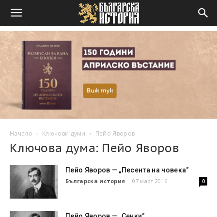
Начало
Ключови думи
Пейо Яворов
Ключова дума: Пейо Яворов
Пейо Яворов — „Песента на човека“
Българска история
-
07 март 2016
0
Пейо Яворов — „Сенки“