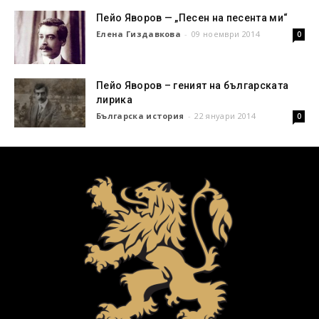
Пейо Яворов — „Песен на песента ми“
Елена Гиздавкова
-
09 ноември 2014
0
Пейо Яворов – геният на българската
лирика
Българска история
-
22 януари 2014
0