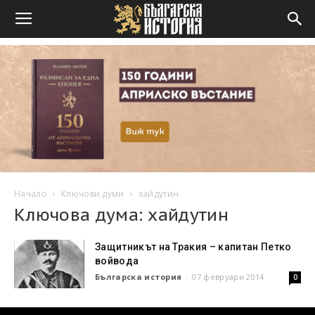
Начало
Ключови думи
хайдутин
Ключова дума: хайдутин
Защитникът на Тракия – капитан Петко
войвода
Българска история
-
07 февруари 2014
0