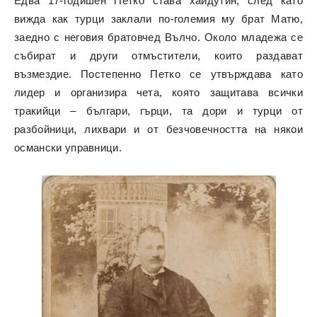
Едва 17-годишен Петко става хайдутин, след като
вижда как турци заклали по-големия му брат Матю,
заедно с неговия братовчед Вълчо. Около младежа се
събират и други отмъстители, които раздават
възмездие. Постепенно Петко се утвърждава като
лидер и организира чета, която защитава всички
тракийци – българи, гърци, та дори и турци от
разбойници, лихвари и от безчовечността на някои
османски управници.