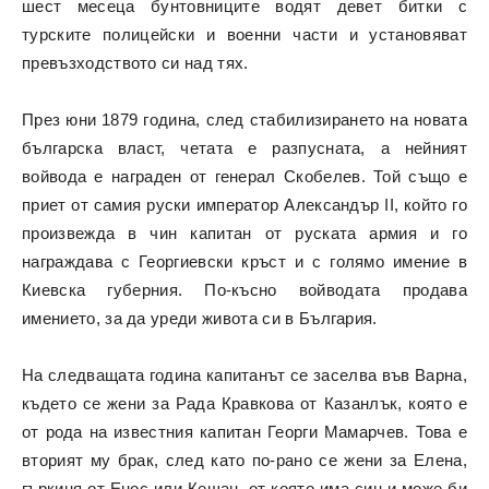
шест месеца бунтовниците водят девет битки с
турските полицейски и военни части и установяват
превъзходството си над тях.
През юни 1879 година, след стабилизирането на новата
българска власт, четата е разпусната, а нейният
войвода е награден от генерал Скобелев. Той също е
приет от самия руски император Александър II, който го
произвежда в чин капитан от руската армия и го
награждава с Георгиевски кръст и с голямо имение в
Киевска губерния. По-късно войводата продава
имението, за да уреди живота си в България.
На следващата година капитанът се заселва във Варна,
където се жени за Рада Кравкова от Казанлък, която е
от рода на известния капитан Георги Мамарчев. Това е
вторият му брак, след като по-рано се жени за Елена,
гъркиня от Енос или Кешан, от която има син и може би