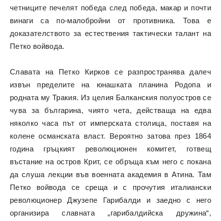
четниците печелят победа след победа, макар и почти
винаги са по-малобройни от противника. Това е
доказателството за естествения тактически талант на
Петко войвода.
Славата на Петко Кирков се разпространява далеч
извън пределите на юнашката планина Родопа и
родната му Тракия. Из целия Балканския полуостров се
чува за българина, чиято чета, действаща на едва
няколко часа път от имперската столица, поставя на
колене османската власт. Вероятно затова през 1864
година гръцкият революционен комитет, готвещ
въстание на остров Крит, се обръща към него с покана
да слуша лекции във военната академия в Атина. Там
Петко войвода се среща и с прочутия италиански
революционер Джузепе Гарибалди и заедно с него
организира славната „гарибалдийска дружина“,