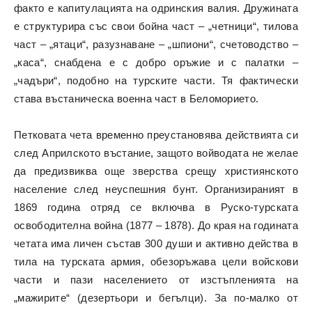
факто е капитулацията на одринския валия. Дружината
е структурира със свои бойна част – „четници“, тилова
част – „ятаци“, разузнаване – „шпиони“, счетоводство –
„каса“, снабдена е с добро оръжие и с палатки –
„чадъри“, подобно на турските части. Тя фактически
става въстаническа военна част в Беломорието.
Петковата чета временно преустановява действията си
след Априлското въстание, защото войводата не желае
да предизвиква още зверства срещу християнското
население след неуспешния бунт. Организираният в
1869 година отряд се включва в Руско-турската
освободителна война (1877 – 1878). До края на годината
четата има личен състав 300 души и активно действа в
тила на турската армия, обезоръжава цели войскови
части и пази населението от изстъпленията на
„мажирите“ (дезертьори и бегълци). За по-малко от