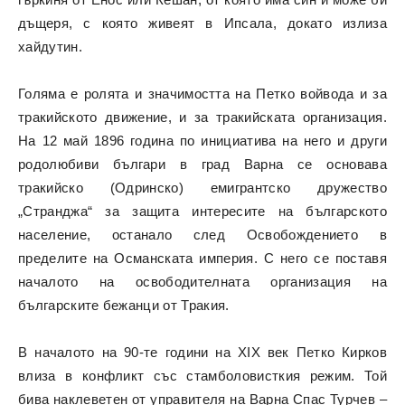
дъщеря, с която живеят в Ипсала, докато излиза
хайдутин.
Голяма е ролята и значимостта на Петко войвода и за
тракийското движение, и за тракийската организация.
На 12 май 1896 година по инициатива на него и други
родолюбиви българи в град Варна се основава
тракийско (Одринско) емигрантско дружество
„Странджа“ за защита интересите на българското
население, останало след Освобождението в
пределите на Османската империя. С него се поставя
началото на освободителната организация на
българските бежанци от Тракия.
В началото на 90-те години на XIX век Петко Кирков
влиза в конфликт със стамболовисткия режим. Той
бива наклеветен от управителя на Варна Спас Турчев –