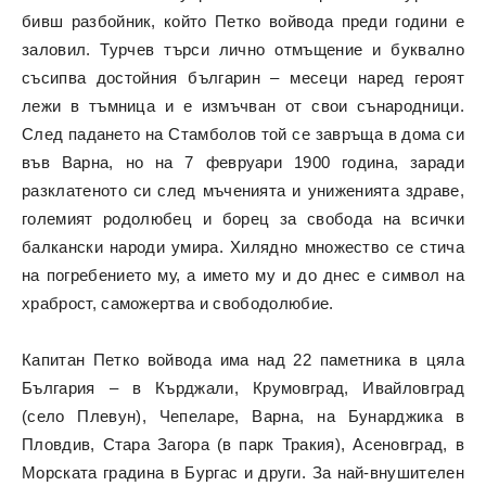
бивш разбойник, който Петко войвода преди години е
заловил. Турчев търси лично отмъщение и буквално
съсипва достойния българин – месеци наред героят
лежи в тъмница и е измъчван от свои сънародници.
След падането на Стамболов той се завръща в дома си
във Варна, но на 7 февруари 1900 година, заради
разклатеното си след мъченията и униженията здраве,
големият родолюбец и борец за свобода на всички
балкански народи умира. Хилядно множество се стича
на погребението му, а името му и до днес е символ на
храброст, саможертва и свободолюбие.
Капитан Петко войвода има над 22 паметника в цяла
България – в Кърджали, Крумовград, Ивайловград
(село Плевун), Чепеларе, Варна, на Бунарджика в
Пловдив, Стара Загора (в парк Тракия), Асеновград, в
Морската градина в Бургас и други. За най-внушителен