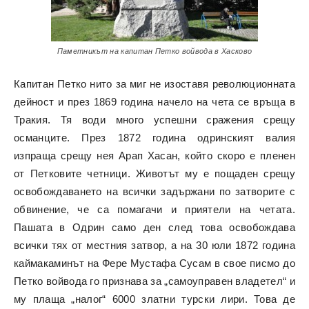
Паметникът на капитан Петко войвода в Хасково
Капитан Петко нито за миг не изоставя революционната
дейност и през 1869 година начело на чета се връща в
Тракия. Тя води много успешни сражения срещу
османците. През 1872 година одринският валия
изпраща срещу нея Арап Хасан, който скоро е пленен
от Петковите четници. Животът му е пощаден срещу
освобождаването на всички задържани по затворите с
обвинение, че са помагачи и приятели на четата.
Пашата в Одрин само ден след това освобождава
всички тях от местния затвор, а на 30 юли 1872 година
каймакаминът на Фере Мустафа Сусам в свое писмо до
Петко войвода го признава за „самоуправен владетел“ и
му плаща „налог“ 6000 златни турски лири. Това де