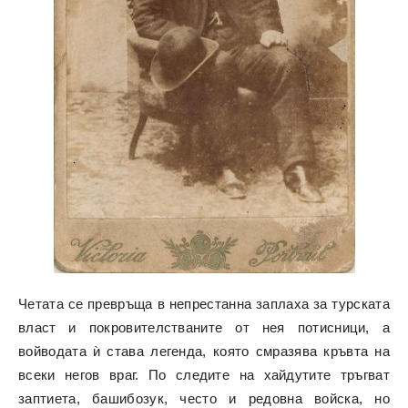
Четата се превръща в непрестанна заплаха за турската
власт и покровителстваните от нея потисници, а
войводата ѝ става легенда, която смразява кръвта на
всеки негов враг. По следите на хайдутите тръгват
заптиета, башибозук, често и редовна войска, но