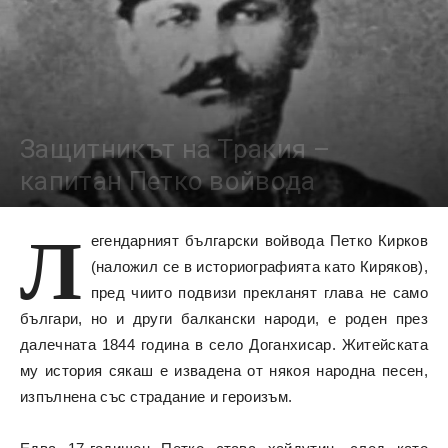
Защитникът на Тракия –
капитан Петко войвода
58808
Л
егендарният български войвода Петко Кирков
(наложил се в историографията като Киряков),
пред чиито подвизи прекланят глава не само
българи, но и други балкански народи, е роден през
далечната 1844 година в село Доганхисар. Житейската
му история сякаш е извадена от някоя народна песен,
изпълнена със страдание и героизъм.