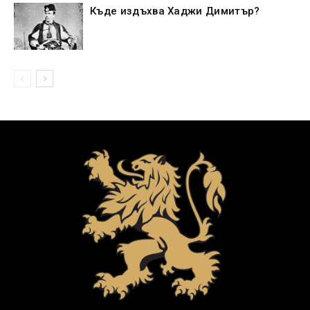
Къде издъхва Хаджи Димитър?