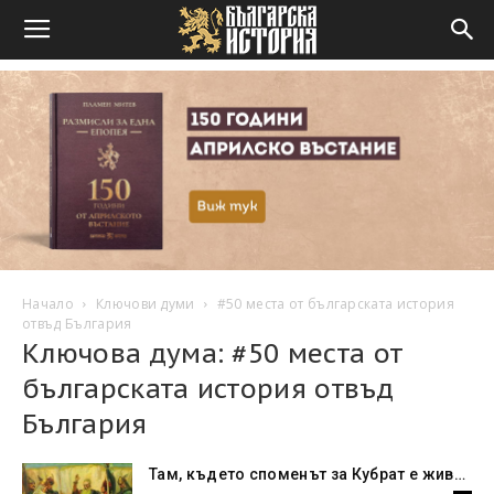
Начало
Ключови думи
#50 места от българската история
отвъд България
Ключова дума: #50 места от
българската история отвъд
България
Там, където споменът за Кубрат е жив…