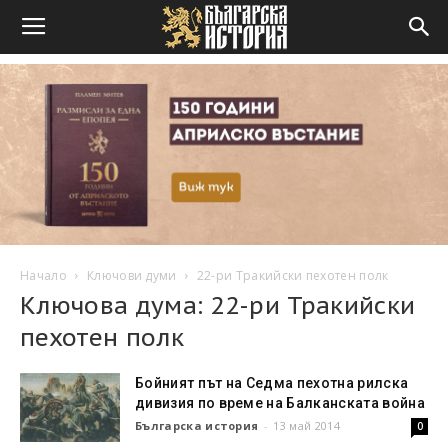
Начало
Ключови думи
22-ри Тракийски пехотен полк
Ключова дума: 22-ри Тракийски
пехотен полк
Бойният път на Седма пехотна рилска
дивизия по време на Балканската война
Българска история
-
13 май 2014
0