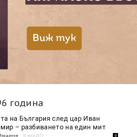
96 година
та на България след цар Иван
мир – разбиването на един мит
Йорданов
-
10 юли 2017
0