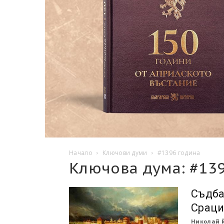
Начало
Ключови думи
#1396 година
Ключова дума: #13
Съдба
Сраци
Николай 