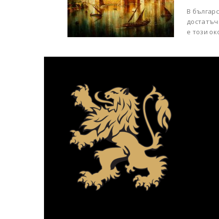
В българ
достатъчн
е този ок