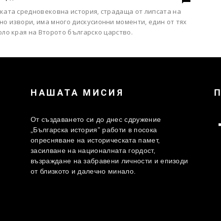
ската средновековна история, страдаща от липсата на
о извори, има много дискусионни моменти, един от тях
оло края на Второто българско царство.
НАШАТА МИСИЯ
От създаването си до днес сдружение
„Българска история” работи в посока
опресняване на историческата памет,
засилване на националната гордост,
възраждане на забравени личности и епизоди
от близкото и далечно минало.