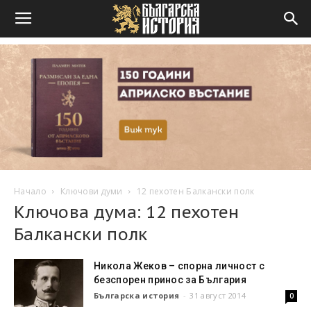
Начало
Ключови думи
12 пехотен Балкански полк
Ключова дума: 12 пехотен
Балкански полк
Никола Жеков – спорна личност с
безспорен принос за България
Българска история
-
31 август 2014
0