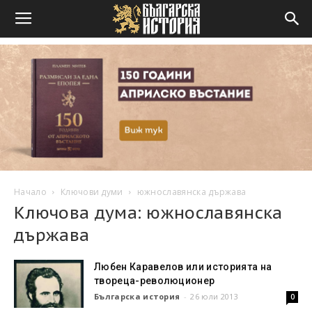
Начало
Ключови думи
южнославянска държава
Ключова дума: южнославянска
държава
Любен Каравелов или историята на
твореца-революционер
Българска история
-
26 юли 2013
0