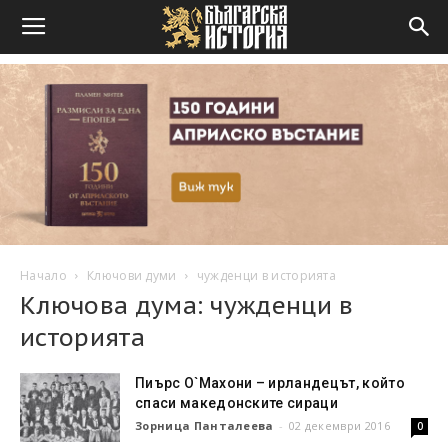
Начало
Ключови думи
чужденци в историята
Ключова дума: чужденци в
историята
Пиърс О`Махони – ирландецът, който
спаси македонските сираци
Зорница Панталеева
-
02 декември 2016
0