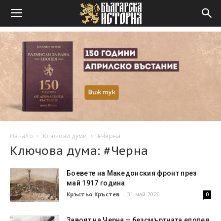
Начало
Ключови думи
#Черна
Ключова дума: #Черна
Боевете на Македонския фронт през
май 1917 година
Кръстьо Кръстев
-
31 май 2020
0
Завоят на Черна – безсмъртната епопея