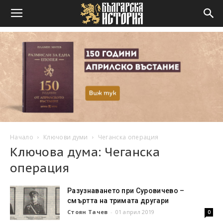
Начало
Ключови думи
Чеганска операция
Ключова дума: Чеганска
операция
Разузнаването при Суровичево –
смъртта на тримата другари
Стоян Тачев
-
01 април 2019
0