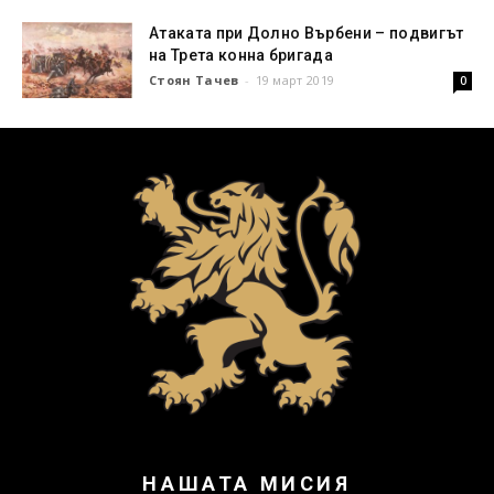
Атаката при Долно Върбени – подвигът
на Трета конна бригада
Стоян Тачев
-
19 март 2019
0
НАШАТА МИСИЯ