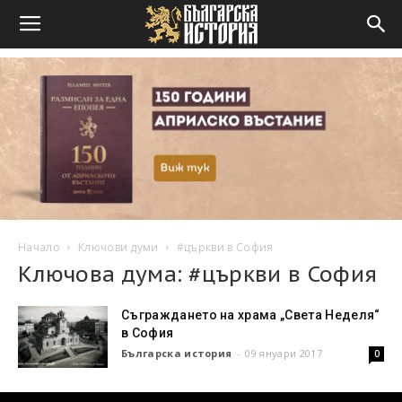
Начало
Ключови думи
#църкви в София
Ключова дума: #църкви в София
Съграждането на храмa „Света Неделя“
в София
Българска история
-
09 януари 2017
0