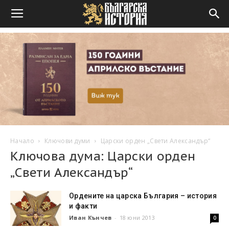
Начало
Ключови думи
Царски орден „Свети Александър“
Ключова дума: Царски орден
„Свети Александър“
Ордените на царска България – история
и факти
Иван Кънчев
-
18 юни 2013
0