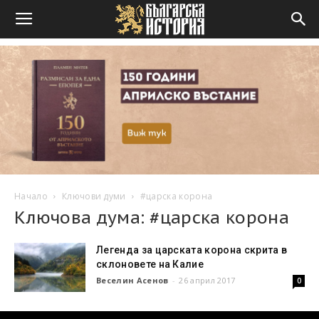
Начало
Ключови думи
#царска корона
Ключова дума: #царска корона
Легенда за царската корона скрита в
склоновете на Калие
Веселин Асенов
-
26 април 2017
0