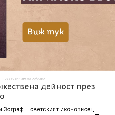
т през годините на робство
ожествена дейност през
во
и Зограф – светският иконописец