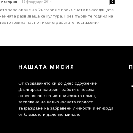
 история
-
16 февруари 2014
0
кото завоюване на България е прекъсната възходящата
 нейната развиваща се култура. През първите години на
вото голяма част от иконографските постижения...
НАШАТА МИСИЯ
От създаването си до днес сдружение
„Българска история” работи в посока
опресняване на историческата памет,
засилване на националната гордост,
възраждане на забравени личности и епизоди
от близкото и далечно минало.