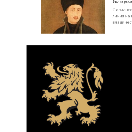
Българска
С oсманс
линия на
владичест