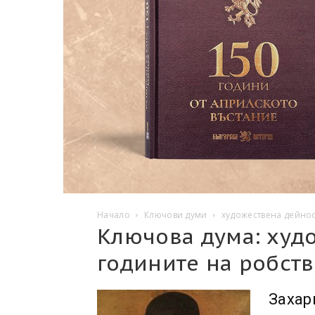
Начало
Ключови думи
художествена дейнос
Ключова дума: худ
годините на робст
Захар