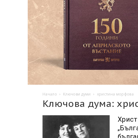
Начало
Ключови думи
христина морфова
Ключова дума: хри
Христ
„Бълг
бълга