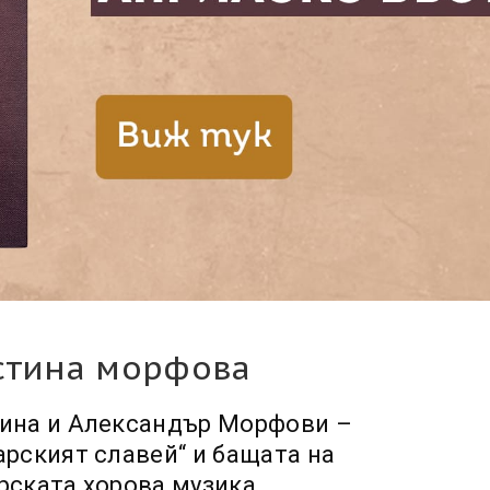
стина морфова
ина и Александър Морфови –
арският славей“ и бащата на
рската хорова музика