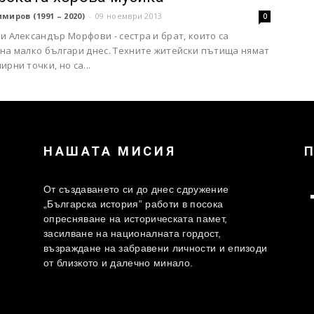
миров (1991 – 2020)
-
09 ноември 2013
0
и Александър Морфови - сестра и брат, които са
 на малко българи днес. Техните житейски пътища нямат
ирни точки, но са...
НАШАТА МИСИЯ
От създаването си до днес сдружение
„Българска история” работи в посока
опресняване на историческата памет,
засилване на националната гордост,
възраждане на забравени личности и епизоди
от близкото и далечно минало.