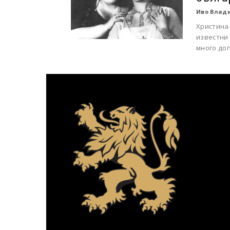
Иво Влади
Христина 
известни
много доп