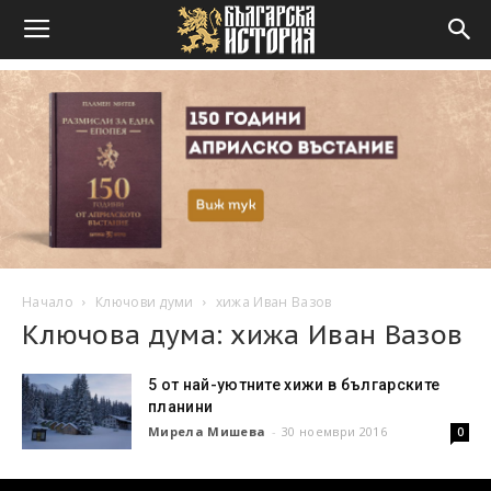
Начало
Ключови думи
хижа Иван Вазов
Ключова дума: хижа Иван Вазов
5 от най-уютните хижи в българските
планини
Мирела Мишева
-
30 ноември 2016
0