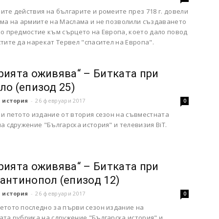
те действия на българите и ромеите през 718 г. довели
ома на армиите на Маслама и не позволили създаването
ко предмостие към сърцето на Европа, което дало повод
тите да нарекат Тервел "спасител на Европа".
рията оживява“ – Битката при
ло (епизод 25)
 история
-
26 февруари 2017
0
 и петото издание от втория сезон на съвместната
а сдружение "Българска история" и телевизия BiT.
рията оживява“ – Битката при
антинопол (епизод 12)
 история
-
26 февруари 2017
0
етото последно за първи сезон издание на
ата рубрика на сдружение "Българска история" и