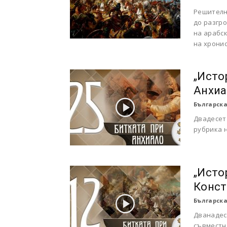
Решителни
до разгр
на арабс
на хронис
„Исто
Анхиа
Българска
Двадесет
рубрика н
„Исто
Конст
Българска
Дванадес
съвместн