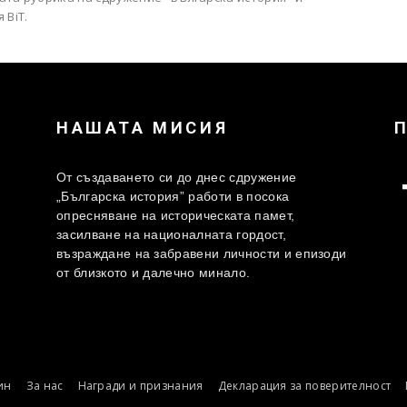
 BiT.
НАШАТА МИСИЯ
От създаването си до днес сдружение
„Българска история” работи в посока
опресняване на историческата памет,
засилване на националната гордост,
възраждане на забравени личности и епизоди
от близкото и далечно минало.
ин
За нас
Награди и признания
Декларация за поверителност