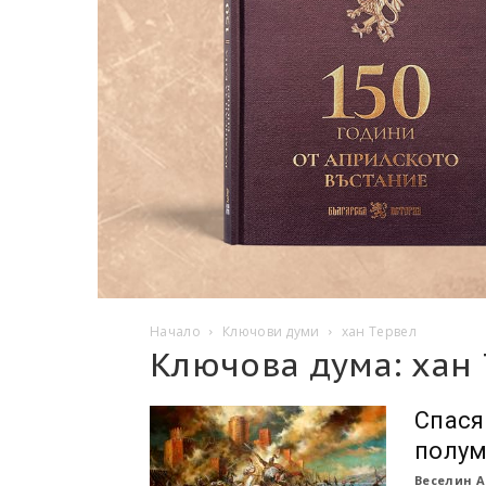
Начало
Ключови думи
хан Тервел
Ключова дума: хан
Спася
полум
Веселин А