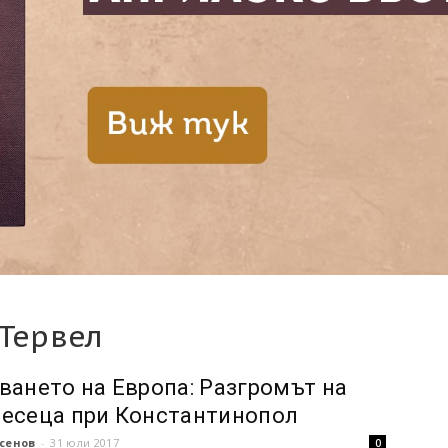
 Тервел
ването на Европа: Разгромът на
есеца при Константинопол
сенов
-
31 юли 2017
0