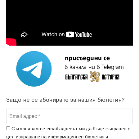
Защо не се абонирате за нашия бюлетин?
Съгласявам се email адресът ми да бъде съхранен с
цел изпращане на информационен бюлетин и