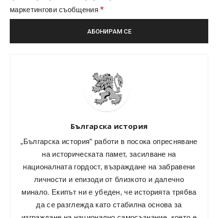
*
маркетингови съобщения
Българска история
„Българска история” работи в посока опресняване
на историческата памет, засилване на
националната гордост, възраждане на забравени
личности и епизоди от близкото и далечно
минало. Екипът ни е убеден, че историята трябва
да се разглежда като стабилна основа за
изграждане на национално самосъзнание, което е