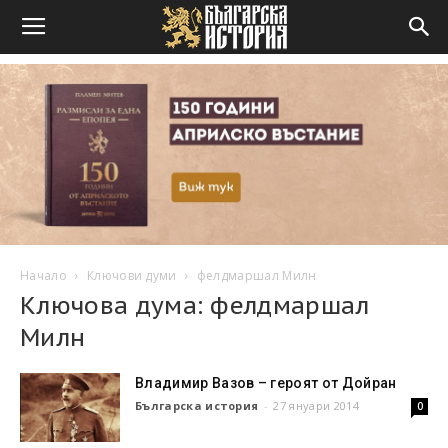
Начало
Ключови думи
фелдмаршал Милн
Ключова дума: фелдмаршал
Милн
Владимир Вазов – героят от Дойран
Българска история
-
27 януари 2014
0