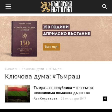
Начало
Ключови думи
#Тъмраш
Ключова дума: #Тъмраш
Тъмрашка република – опитът за
независима помашка държава
Ася Сократова
-
25 октомври 2017
0