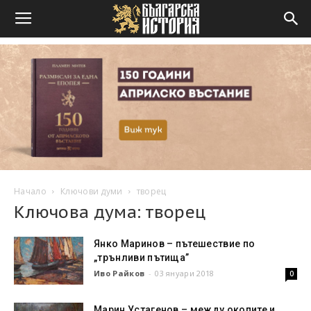
Начало
Ключови думи
творец
Ключова дума: творец
Янко Маринов – пътешествие по
„трънливи пътища”
Иво Райков
-
03 януари 2018
0
Марин Устагенов – между окопите и