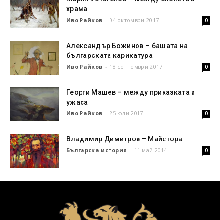
храма
Иво Райков
-
04 октомври 2017
0
Александър Божинов – бащата на
българската карикатура
Иво Райков
-
18 септември 2017
0
Георги Машев – между приказката и
ужаса
Иво Райков
-
25 юли 2017
0
Владимир Димитров – Майстора
Българска история
-
11 май 2014
0