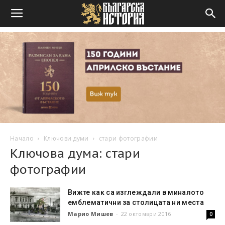
Начало
Ключови думи
стари фотографии
Ключова дума: стари
фотографии
Вижте как са изглеждали в миналото
емблематични за столицата ни места
Марио Мишев
-
22 октомври 2016
0