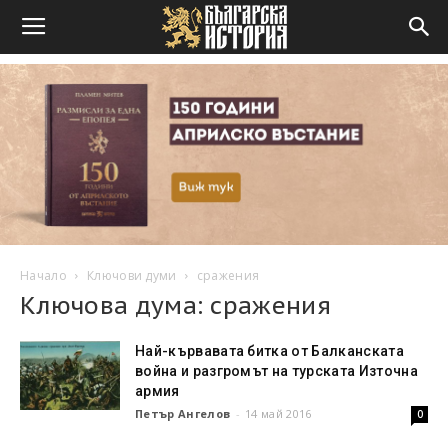
Начало
Ключови думи
сражения
Ключова дума: сражения
Най-кървавата битка от Балканската
война и разгромът на турската Източна
армия
Петър Ангелов
-
14 май 2016
0