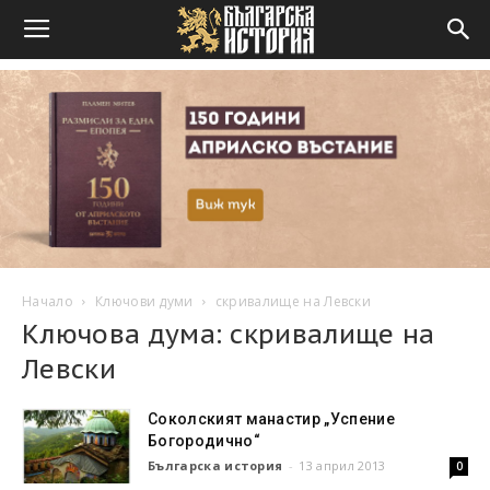
Начало
Ключови думи
скривалище на Левски
Ключова дума: скривалище на
Левски
Соколският манастир „Успение
Богородично“
Българска история
-
13 април 2013
0