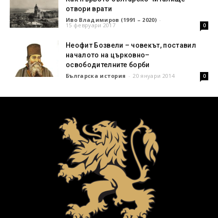
отвори врати
Иво Владимиров (1991 – 2020)
-
15 февруари 2017
0
Неофит Бозвели – човекът, поставил
началото на църковно–
освободителните борби
Българска история
-
20 януари 2014
0