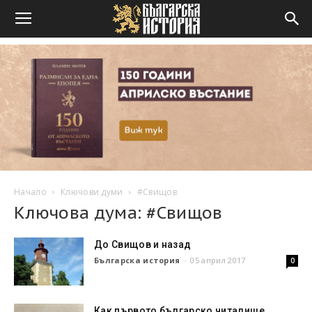
Начало
Ключови думи
#Свищов
Ключова дума: #Свищов
До Свищов и назад
Българска история
-
05 април 2017
0
Как първото българско читалище